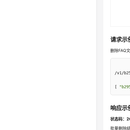
请求示
删除FAQ
/v1/b2
[ 
"b29
响应示
状态码：2
批量删除