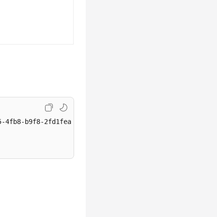
-4fb8-b9f8-2fd1fea98d76/uni-search/faq/batch/79b50900-b2