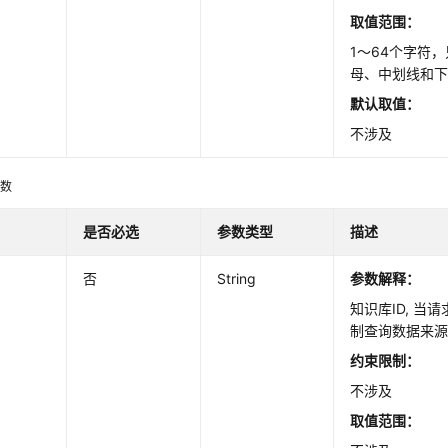
取值范围：
1～64个字符
母、中划线和
默认取值：
不涉及
参数
是否必选
参数类型
描述
否
String
参数解释：
知识库ID, 当
制查询数据来
约束限制：
不涉及
取值范围：