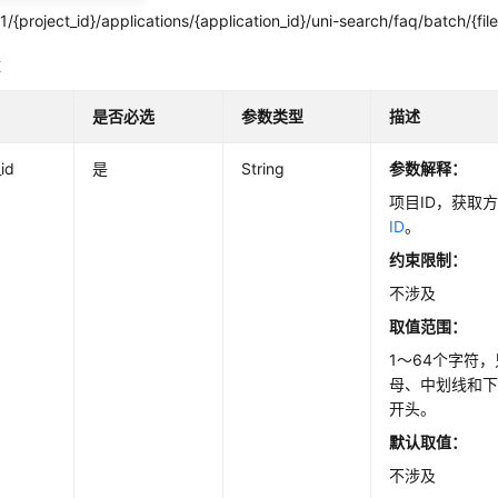
/{project_id}/applications/{application_id}/uni-search/faq/batch/{fil
数
是否必选
参数类型
描述
_id
是
String
参数解释：
项目ID，获取
ID
。
约束限制：
不涉及
取值范围：
1～64个字符
母、中划线和
开头。
默认取值：
不涉及