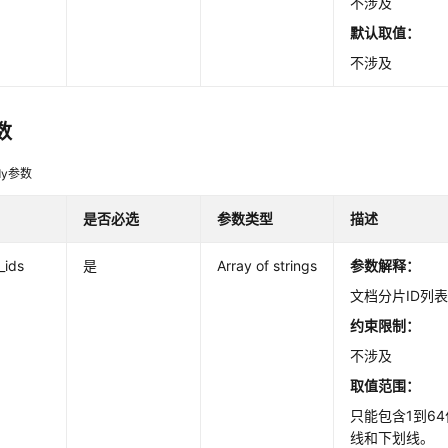
不涉及
默认取值：
不涉及
数
dy参数
是否必选
参数类型
描述
_ids
是
Array of strings
参数解释：
文档分片ID列
约束限制：
不涉及
取值范围：
只能包含1到6
线和下划线。