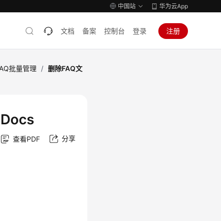
中国站
华为云App
文档
备案
控制台
登录
注册
FAQ批量管理
/
删除FAQ文
eDocs
分享
查看PDF