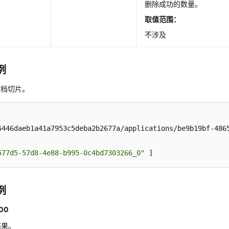
删除成功的数量。
取值范围：
不涉及
例
文档切片。
5446daeb1a41a7953c5deba2b2677a/applications/be9b19bf-4865
577d5-57d8-4e88-b995-0c4bd7303266_0"
 ]
例
00
结果。