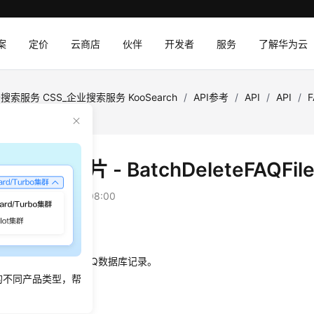
案
定价
云商店
伙伴
开发者
服务
了解华为云
搜索服务 CSS_企业搜索服务 KooSearch
/
API参考
/
API
/
API
/
DeleteFAQFileDocs
AQ文档切片 - BatchDeleteFAQFil
：
2026-03-16 GMT+08:00
绍
文档切片，同时删除FAQ数据库记录。
的不同产品类型，帮