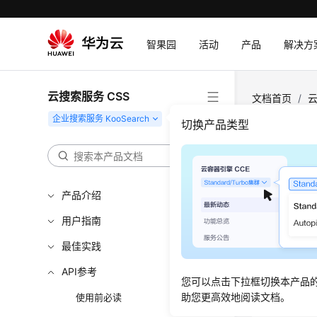
智果园
活动
产品
解决方
云搜索服务 CSS
文档首页
/
云
档切片 - Batch
切换产品类型
删除F
产品介绍
更新时间
用户指南
功能介
最佳实践
删除FAQ
API参考
您可以点击下拉框切换本产品
助您更高效地阅读文档。
使用前必读
URI