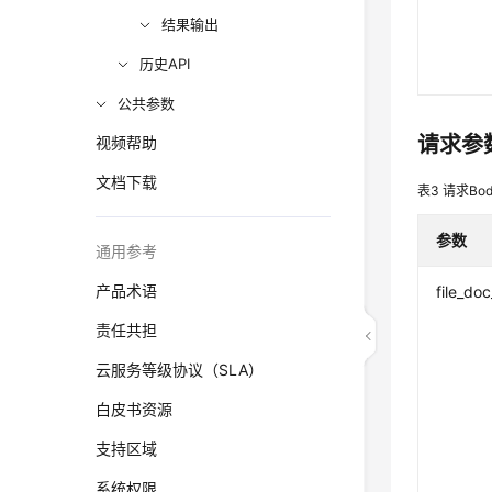
结果输出
历史API
公共参数
请求参
视频帮助
文档下载
表3
请求Bo
参数
通用参考
产品术语
file_doc
责任共担
云服务等级协议（SLA）
白皮书资源
支持区域
系统权限