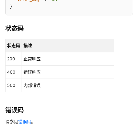
-
}
BatchRebootInstance
实
状态码
例
订
购
状态码
描述
实
200
正常响应
例
使
400
错误响应
用
500
内部错误
应
用
管
错误码
理
请参见
错误码
。
权
限