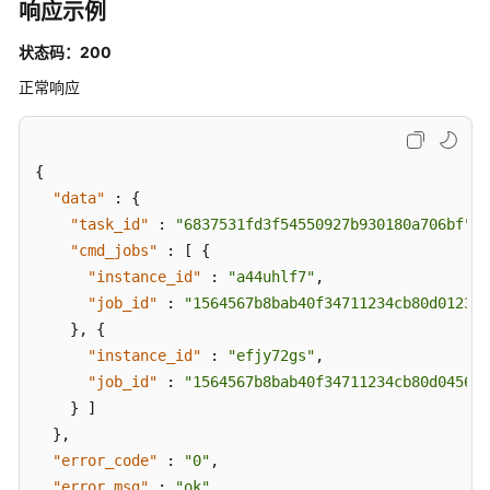
批
响应示例
量
状态码：200
查
询
正常响应
-
ListInstances
{
应
"data"
:
{
用
"task_id"
列
:
"6837531fd3f54550927b930180a706bf"
,
表
"cmd_jobs"
:
[
{
查
"instance_id"
:
"a44uhlf7"
,
询
"job_id"
:
"1564567b8bab40f34711234cb80d0123"
-
}
,
{
ListInstanceApp
"instance_id"
:
"efjy72gs"
,
"job_id"
:
"1564567b8bab40f34711234cb80d0456"
实
}
]
例
}
,
重
"error_code"
:
"0"
,
启
"error_msg"
:
"ok"