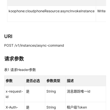
考
koophone:cloudphoneResource:asyncInvokeInstance
Write
使
*
用
前
必
读
URI
API
POST /v1/instances/async-command
概
览
请求参数
如
表1
请求Header参数
何
调
参数
是否必选
参数类型
描述
用
API
x-request-
是
String
消息跟踪唯一id
id
API
X-Auth-
是
String
租户级Token