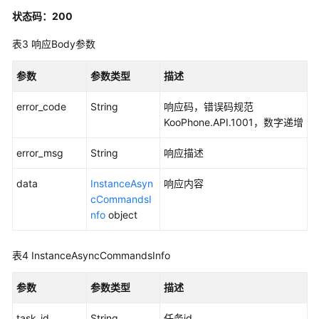
步
状态码：200
命
表3
响应Body参数
令
-
参数
参数类型
描述
AsyncCommand
error_code
String
响应码，错误码规范
实
KooPhone.API.1001，数字递增
例
执
error_msg
String
响应描述
行
任
data
InstanceAsyn
响应内容
务
cCommandsI
查
nfo
object
询
-
GetTask
表4
InstanceAsyncCommandsInfo
实
参数
参数类型
描述
例
视
task_id
String
任务id