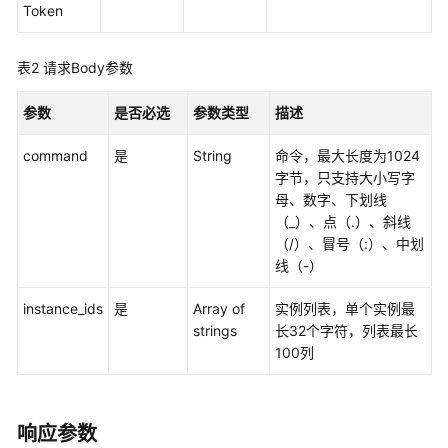
实
Token
例
管
表2
请求Body参数
理
参数
是否必选
参数类型
描述
实
例
command
是
String
命令，最大长度为1024
执
字节，只支持大小写字
行
母、数字、下划线
同
（_）、点（.）、斜线
步
（/）、冒号（:）、中划
命
线（-）
令
-
instance_ids
是
Array of
实例列表，单个实例最
SyncCommand
strings
长32个字符，列表最长
100列
实
例
执
行
响应参数
异