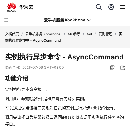
云手机服务 KooPhone
文档首页
/
云手机服务 KooPhone
/
API参考
/
API
/
实例管理
/
实
例执行异步命令 - AsyncCommand
最
实例执行异步命令 - AsyncCommand
新
动
更新时间：
2026-07-09 GMT+08:00
态
功能介绍
产
实例执行异步命令接口。
品
介
调用此api的前提条件是租户需要先购买实例。
绍
可以通过调用该接口实现对自己的实例进行异步adb指令操作。
调用完该接口后携带该接口返回的task_id去调用实例执行任务查询
计
费
接口。