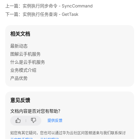
和
上一篇：实例执行同步命令 - SyncCommand
授
下一篇：实例执行任务查询 - GetTask
权
项
相关文档
附
录
最新动态
图解云手机服务
SDK
什么是云手机服务
参
考
业务模式介绍
产品优势
常
见
问
意见反馈
题
文档内容是否对您有帮助？
文
提供反馈
档
下
如您有其它疑问，您也可以通过华为云社区问答频道来与我们联系探讨