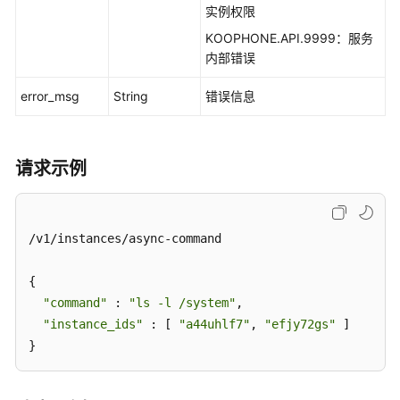
GetDeviceToken
实例权限
KOOPHONE.API.9999：服务
实
内部错误
例
分
error_msg
String
错误信息
配
-
AssignInstance
请求示例
实
例
取
/v1/instances/async-command

消
分
{

配
"command"
 : 
"ls -l /system"
,

-
"instance_ids"
UnassignInstance
 : [ 
"a44uhlf7"
, 
"efjy72gs"
 ]

}
实
例