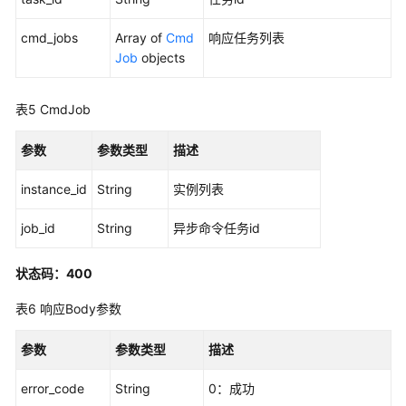
频
设
cmd_jobs
Array of
Cmd
响应任务列表
置
Job
objects
-
SetVideoConfig
表5
CmdJob
实
参数
参数类型
描述
例
状
instance_id
String
实例列表
态
批
job_id
String
异步命令任务id
量
查
状态码：400
询
-
表6
响应Body参数
BatchQueryStatus
参数
参数类型
描述
实
例
error_code
String
0：成功
批