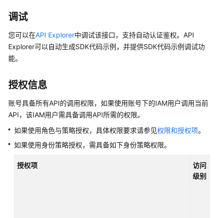
说
明
调试
快
您可以在
API Explorer
中调试该接口，支持自动认证鉴权。API
速
Explorer可以自动生成SDK代码示例，并提供SDK代码示例调试功
入
能。
门
授权信息
用
户
账号具备所有API的调用权限，如果使用账号下的IAM用户调用当前
指
API，该IAM用户需具备调用API所需的权限。
南
如果使用角色与策略授权，具体权限要求请参见
权限和授权项
。
开
如果使用身份策略授权，需具备如下身份策略权限。
发
指
授权项
访问
南
级别
API
参