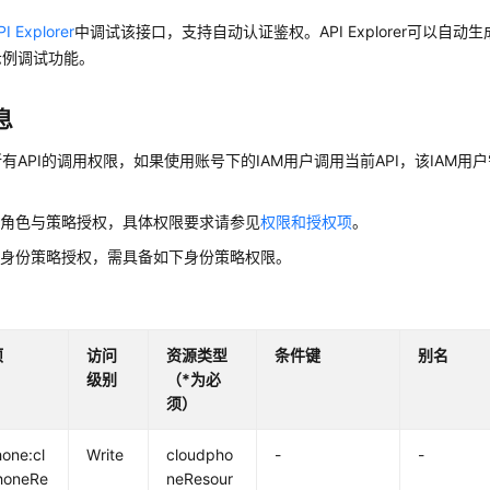
PI Explorer
中调试该接口，支持自动认证鉴权。API Explorer可以自动
示例调试功能。
息
有API的调用权限，如果使用账号下的IAM用户调用当前API，该IAM用户
用角色与策略授权，具体权限要求请参见
权限和授权项
。
用身份策略授权，需具备如下身份策略权限。
项
访问
资源类型
条件键
别名
级别
（*为必
须）
one:cl
Write
cloudpho
-
-
honeRe
neResour