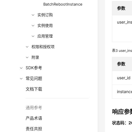
BatchRebootInstance
参数
实例订购
user_in
实例使用
应用管理
权限和授权项
表3
user_in
附录
参数
SDK参考
user_id
常见问题
文档下载
instanc
通用参考
响应参
产品术语
状态码：2
责任共担