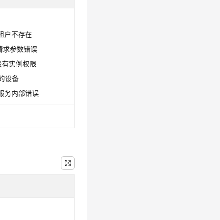
0：租户不存在
0：请求参数错误
1：没有实例权限
配的设备
9：服务内部错误