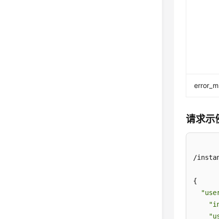
error_
请求示
/insta
{

"use
"i
"u