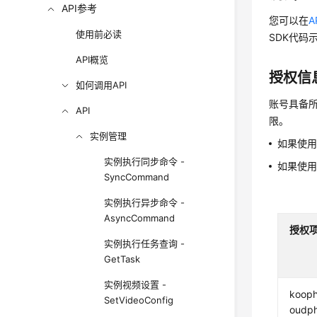
API参考
您可以在
A
使用前必读
SDK代码
API概览
授权信
如何调用API
账号具备所
API
限。
实例管理
如果使
实例执行同步命令 -
如果使
SyncCommand
实例执行异步命令 -
AsyncCommand
授权
实例执行任务查询 -
GetTask
实例视频设置 -
kooph
SetVideoConfig
oudp