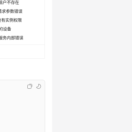
0：租户不存在
0：请求参数错误
1：没有实例权限
配的设备
9：服务内部错误