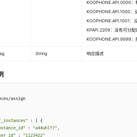
KOOPHONE.API.000
KOOPHONE.API.100
KOOPHONE.API.100
KPAPI.2209：没有可分
KOOPHONE.API.999
msg
String
响应描述
例
nces/assign

r_instances"
 : [ {

nstance_id"
 : 
"a44uhlf7"
,

ser_id"
 : 
"1123422"