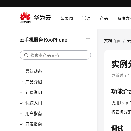
智果园
活动
产品
解决方
云手机服务 KooPhone
文档首页
/
云
实例分配
最新动态
更新时间
产品介绍
功能介
计费说明
调用此ap
快速入门
将云机分配
用户指南
开发指南
调试