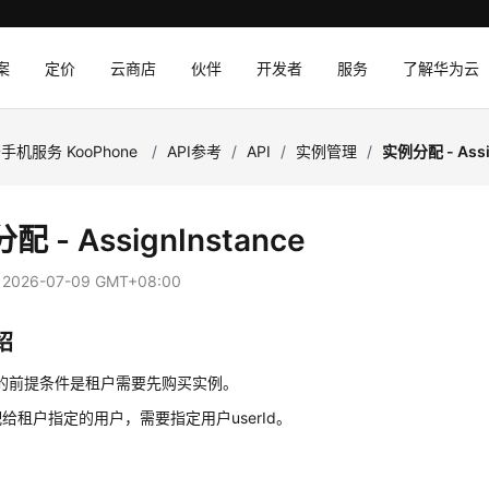
案
定价
云商店
伙伴
开发者
服务
了解华为云
手机服务 KooPhone
/
API参考
/
API
/
实例管理
/
实例分配 - Assi
 - AssignInstance
：
2026-07-09 GMT+08:00
绍
i的前提条件是租户需要先购买实例。
给租户指定的用户，需要指定用户userId。