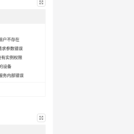
0：租户不存在
0：请求参数错误
1：没有实例权限
配的设备
9：服务内部错误