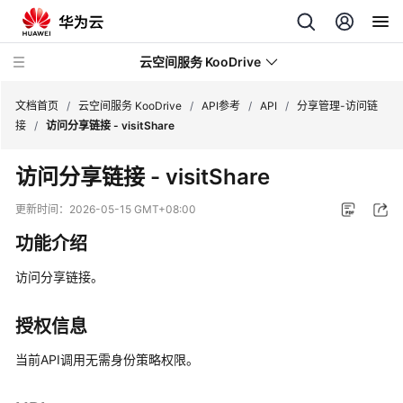
云空间服务 KooDrive
文档首页
/
云空间服务 KooDrive
/
API参考
/
API
/
分享管理-访问链
接
/
访问分享链接 - visitShare
最
访问分享链接 - visitShare
新
动
更新时间：
2026-05-15 GMT+08:00
态
功能介绍
产
访问分享链接。
品
介
绍
授权信息
当前API调用无需身份策略权限。
计
费