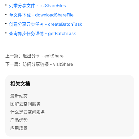
介
列举分享文件 - listShareFiles
绍
单文件下载 - downloadShareFile
计
创建分享异步任务 - createBatchTask
费
查询异步任务详情 - getBatchTask
说
明
上一篇：退出分享 - exitShare
快
下一篇：访问分享链接 - visitShare
速
入
门
相关文档
用
最新动态
户
图解云空间服务
指
什么是云空间服务
南
产品优势
应用场景
API
参