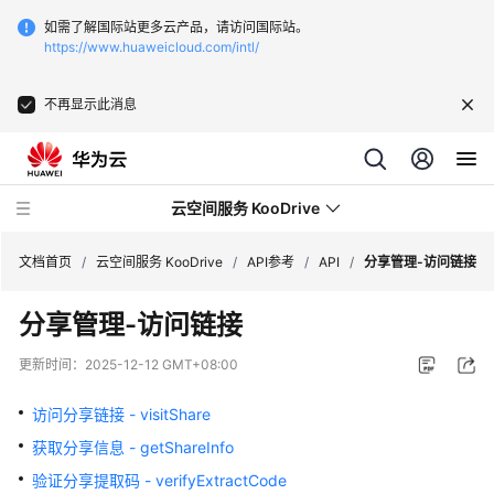
如需了解国际站更多云产品，请访问国际站。
https://www.huaweicloud.com/intl/
不再显示此消息
云空间服务 KooDrive
文档首页
/
云空间服务 KooDrive
/
API参考
/
API
/
分享管理-访问链接
分享管理-访问链接
最
新
更新时间：
2025-12-12 GMT+08:00
动
态
访问分享链接 - visitShare
获取分享信息 - getShareInfo
产
品
验证分享提取码 - verifyExtractCode