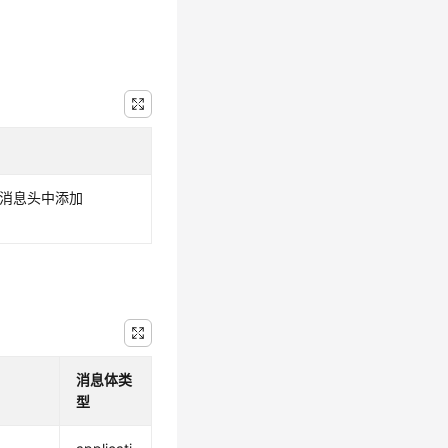
求消息头中添加
消息体类
型