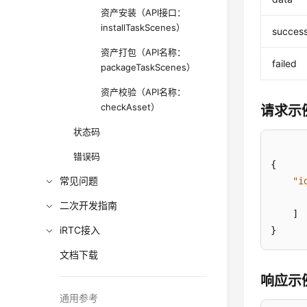
资产安装（API接口：
installTaskScenes）
succes
资产打包（API名称：
failed
packageTaskScenes）
资产校验（API名称：
checkAsset）
请求示
状态码
错误码
{

常见问题
"i
二次开发指南
    ]

iRTC接入
}
文档下载
响应示
通用参考