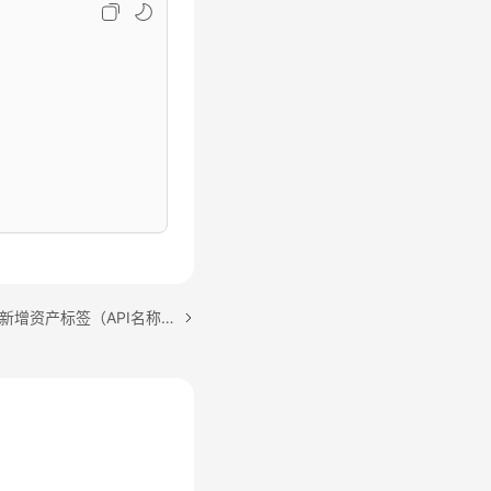
下一篇：本地资产库-批量新增资产标签（API名称：batchAddAssetTags）