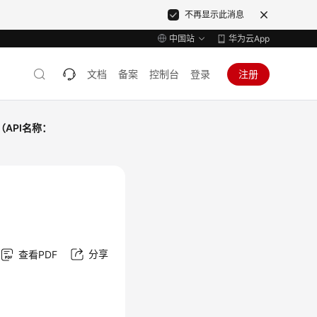
不再显示此消息
中国站
华为云App
文档
备案
控制台
登录
注册
API名称：
分享
查看PDF