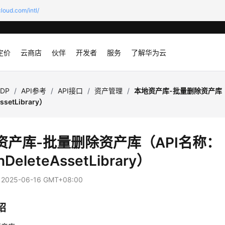
loud.com/intl/
定价
云商店
伙伴
开发者
服务
了解华为云
SDP
/
API参考
/
API接口
/
资产管理
/
本地资产库-批量删除资产库（
AssetLibrary）
资产库-批量删除资产库（API名称：
hDeleteAssetLibrary）
：
2025-06-16 GMT+08:00
绍