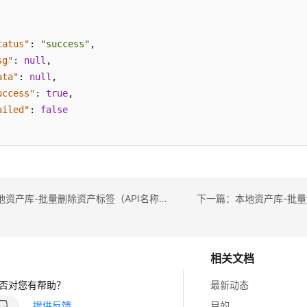
tatus"
:
"success"
,
sg"
:
null
,
ata"
:
null
,
uccess"
:
true
,
ailed"
:
false
上一篇：本地资产库-批量删除资产标签（API名称：batchDeleteAssetTags）
相关文档
否对您有帮助？
最新动态
提供反馈
目的