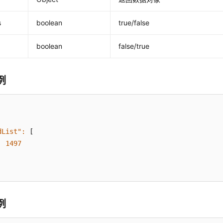
s
boolean
true/false
boolean
false/true
例
dList":
 [

1497
例