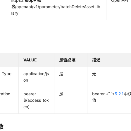
https://
isdp+域
OpenAPI
名
/
openapi/v1/parameter/batchDeleteAssetLib
rary
VALUE
是否必填
描述
t-Type
application/js
是
无
on
zation
bearer
是
bearer +“ ”+
5.2.1
中获
${access_tok
值
en}
数