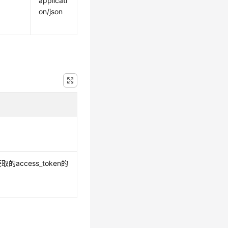
applicati
on/json
取的access_token的