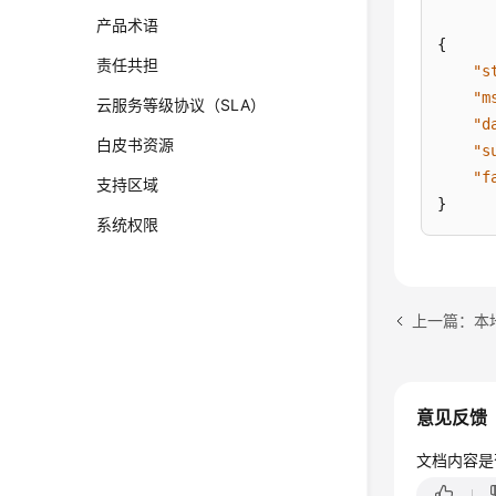
产品术语
{
责任共担
"s
"m
云服务等级协议（SLA）
"d
白皮书资源
"s
"f
支持区域
}
系统权限
意见反馈
文档内容是