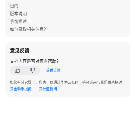
快
目的
速
版本说明
入
系统描述
门
如何获取相关信息？
文
档
更
意见反馈
新
文档内容是否对您有帮助？
记
录
提供反馈
如您有其它疑问，您也可以通过华为云社区问答频道来与我们联系探讨
API
云宝助手提问
云社区提问
接
口
鉴
权
任