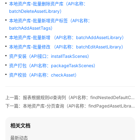
指
本地资产库-批量删除资产库（API名称：
南
batchDeleteAssetLibrary）
本地资产库-批量新增资产标签（API名称：
API
batchAddAssetTags）
参
本地资产库-批量新增 （API名称：batchAddAssetLibrary）
考
本地资产库-批量修改 （API名称：batchEditAssetLibrary）
使
资产安装（API接口：installTaskScenes）
用
资产打包（API名称：packageTaskScenes）
前
必
资产校验（API名称：checkAsset）
读
接
上一篇：报表根据规则id查询列（API名称：findNestedDefaultColumnListByRuleIdForOpenApi）
口
下一篇：本地资产库-分页查询（API名称：findPagedAssetLibraryList）
调
用
方
相关文档
法
最新动态