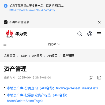
如需了解国际站更多云产品，请访问国际站。
https://www.huaweicloud.com/intl/
不再显示此消息
ISDP
文档首页
/
ISDP
/
API参考
/
API接口
/
资产管理
资产管理
最
新
更新时间：
2025-06-16 GMT+08:00
动
态
本地资产库-分页查询（API名称：findPagedAssetLibraryList）
本地资产库-批量删除资产标签（API名称：
用
batchDeleteAssetTags）
户