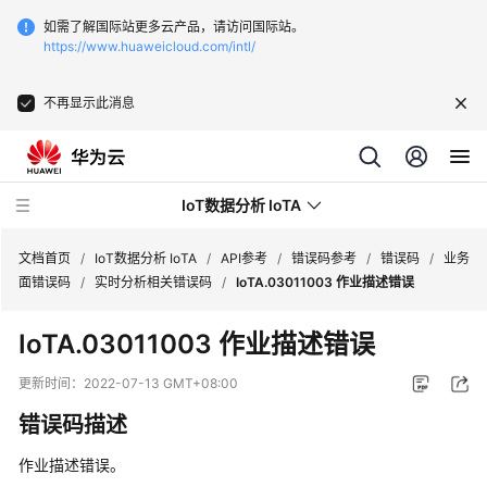
如需了解国际站更多云产品，请访问国际站。
https://www.huaweicloud.com/intl/
不再显示此消息
IoT数据分析 IoTA
文档首页
/
IoT数据分析 IoTA
/
API参考
/
错误码参考
/
错误码
/
业务
面错误码
/
实时分析相关错误码
/
IoTA.03011003 作业描述错误
最
IoTA.03011003 作业描述错误
新
动
更新时间：
2022-07-13 GMT+08:00
态
错误码描述
服
作业描述错误。
务