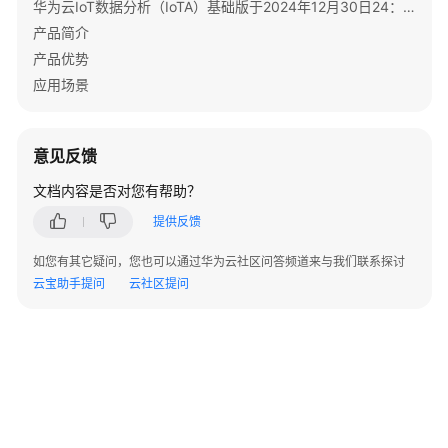
华为云IoT数据分析（IoTA）基础版于2024年12月30日24：00（北京时间）停售/下线通知
考
产品简介
使
产品优势
用
应用场景
前
必
读
意见反馈
如
文档内容是否对您有帮助？
何
提供反馈
调
用
如您有其它疑问，您也可以通过华为云社区问答频道来与我们联系探讨
API
云宝助手提问
云社区提问
API
列
表
错
误