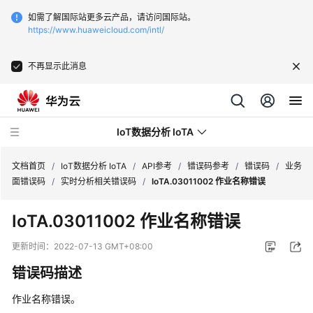
如需了解国际站更多云产品，请访问国际站。
https://www.huaweicloud.com/intl/
不再显示此消息
IoT数据分析 IoTA
文档首页
/
IoT数据分析 IoTA
/
API参考
/
错误码参考
/
错误码
/
业务
面错误码
/
实时分析相关错误码
/
IoTA.03011002 作业名称错误
最
IoTA.03011002 作业名称错误
新
动
更新时间：
2022-07-13 GMT+08:00
态
错误码描述
服
作业名称错误。
务