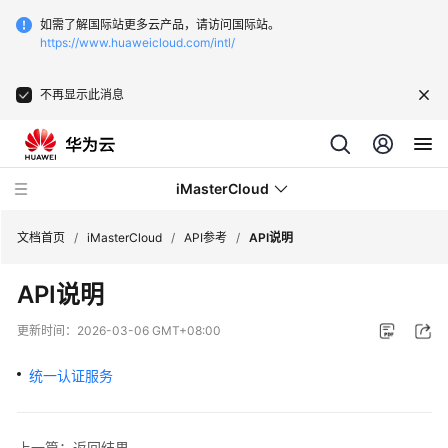
如需了解国际站更多云产品，请访问国际站。
https://www.huaweicloud.com/intl/
不再显示此消息
iMasterCloud
文档首页
/
iMasterCloud
/
API参考
/
API说明
API说明
最
新
更新时间：
2026-03-06 GMT+08:00
动
态
统一认证服务
产
品
上一篇：返回结果