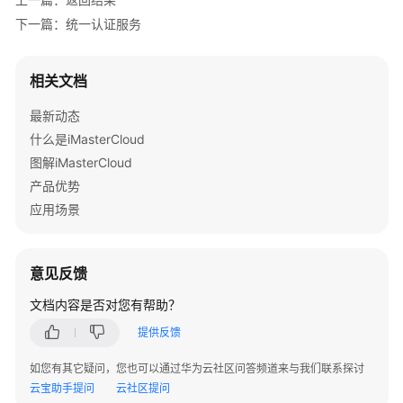
介
下一篇：统一认证服务
绍
账
相关文档
号
准
最新动态
备
什么是iMasterCloud
与
图解iMasterCloud
登
产品优势
录
应用场景
设
备
接
意见反馈
入
文档内容是否对您有帮助？
常
提供反馈
用
如您有其它疑问，您也可以通过华为云社区问答频道来与我们联系探讨
操
云宝助手提问
作
云社区提问