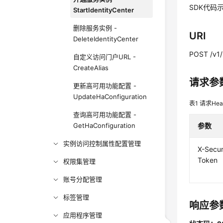
SDK代码
StartIdentityCenter
删除服务实例 -
URI
DeleteIdentityCenter
POST /v1/s
自定义访问门户URL -
CreateAlias
请求参
更新高可用功能配置 -
UpdateHaConfiguration
表1
请求Hea
查询高可用功能配置 -
GetHaConfiguration
参数
实例访问控制属性配置管理
X-Secur
Token
权限集管理
账号分配管理
标签管理
响应参
应用程序管理