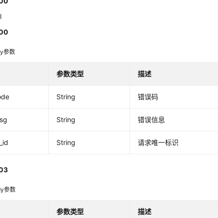
00
l
00
dy参数
参数类型
描述
ode
String
错误码
msg
String
错误信息
_id
String
请求唯一标识
03
dy参数
参数类型
描述