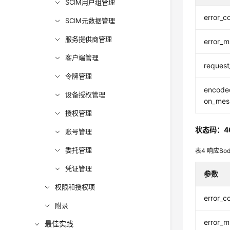
SCIM用户组管理
error_c
SCIM元数据管理
服务提供商管理
error_
客户端管理
request
令牌管理
encoded
设备授权管理
on_mes
授权管理
状态码：4
账号管理
委托管理
表4
响应Bo
凭证管理
参数
权限和授权项
error_c
附录
error_
最佳实践