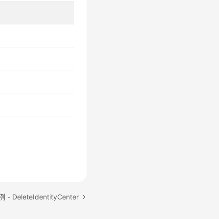
eleteIdentityCenter