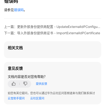
错误码
ListExternalIdPConfigurationsForDirectory
请参见
错误码
。
启
用
外
上一篇：更新外部身份提供商配置 - UpdateExternalIdPConfigurationForDirectory
部
身
下一篇：导入外部身份提供商证书 - ImportExternalIdPCertificate
份
提
相关文档
供
商
-
EnableExternalIdPConfigurationForDirectory
意见反馈
停
文档内容是否对您有帮助？
用
提供反馈
外
部
如您有其它疑问，您也可以通过华为云社区问答频道来与我们联系探讨
身
云宝助手提问
云社区提问
份
提