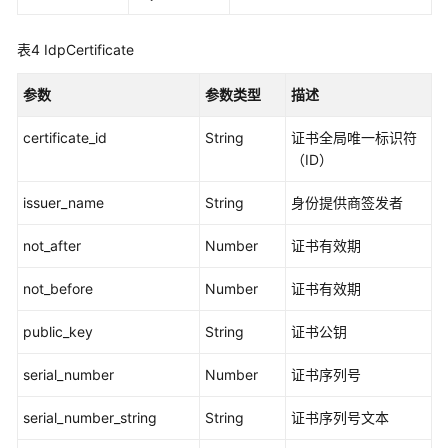
标
签
表4
IdpCertificate
管
理
参数
参数类型
描述
应
certificate_id
String
证书全局唯一标识符
用
（ID）
程
序
issuer_name
String
身份提供商签发者
管
理
not_after
Number
证书有效期
not_before
Number
证书有效期
应
用
public_key
String
证书公钥
程
序
serial_number
Number
证书序列号
分
配
serial_number_string
String
证书序列号文本
管
理