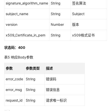
signature_algorithm_name
String
签名算法
应
subject_name
String
Subject
用
程
version
Number
版本
序
证
x509_Certificate_in_pem
String
x509格式证书
书
管
状态码：400
理
表5
响应Body参数
实
例
参数
参数类型
描述
配
置
error_code
String
错误码
管
理
error_msg
String
错误信息
MFA
request_id
String
请求唯一标识
配
置