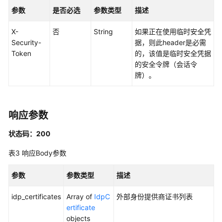
制
参数
是否必选
参数类型
描述
属
性
X-
否
String
如果正在使用临时安全凭
配
Security-
据，则此header是必需
置
Token
的，该值是临时安全凭据
管
的安全令牌（会话令
理
牌）。
权
限
集
响应参数
管
理
状态码：200
表3
响应Body参数
账
号
参数
参数类型
描述
分
配
idp_certificates
Array of
IdpC
外部身份提供商证书列表
管
ertificate
理
objects