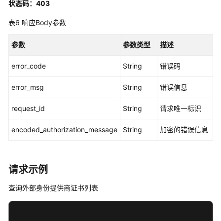
状态码：403
管
理
表6
响应Body参数
用
参数
参数类型
描述
户
管
error_code
String
错误码
理
error_msg
String
错误信息
用
户
request_id
String
请求唯一标识
组
管
encoded_authorization_message
String
加密的错误信息
理
用
请求示例
户/
用
查询外部身份提供商证书列表
户
组
绑