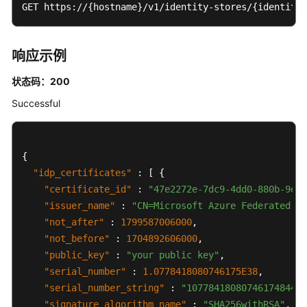
GET https://{hostname}/v1/identity-stores/{identity_
定
关
系
响应示例
管
理
状态码：200
身
Successful
份
提
供
{
商
"idp_certificates"
:
[
{
管
"certificate_id"
:
"47e2272e-7dc9-4dd0-880b-9exx
理
"issuer_name"
:
"CN=Microsoft Azure Federated SS
"not_after"
:
1799587006000
,
创
建
"not_before"
:
1704892606000
,
外
"public_key"
:
"your public key"
,
部
"serial_number"
:
1.0778418080746175E38
,
身
"serial_number_string"
:
"1077841808074617484424
份
"signature_algorithm_name"
:
"SHA256withRSA"
,