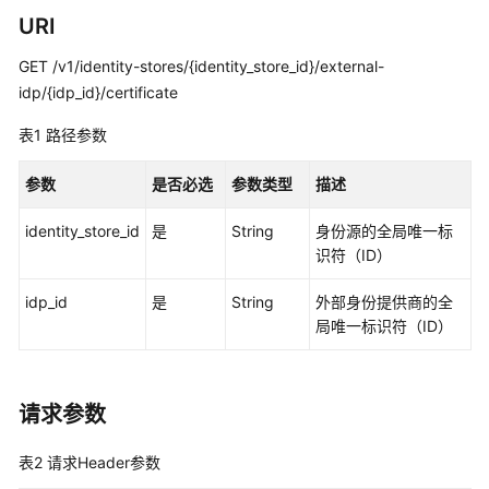
览
URI
如
GET /v1/identity-stores/{identity_store_id}/external-
何
idp/{idp_id}/certificate
调
用
表1
路径参数
API
参数
是否必选
参数类型
描述
API
identity_store_id
是
String
身份源的全局唯一标
实
识符（ID）
例
管
idp_id
是
String
外部身份提供商的全
理
局唯一标识符（ID）
实
例
请求参数
访
问
表2
请求Header参数
控