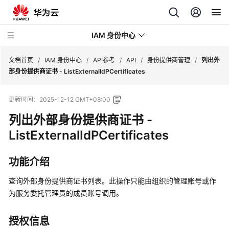
IAM 身份中心
文档首页
/
IAM 身份中心
/
API参考
/
API
/
身份提供商管理
/
列出外
部身份提供商证书 - ListExternalIdPCertificates
最
更新时间：
2025-12-12 GMT+08:00
新
动
列出外部身份提供商证书 -
态
ListExternalIdPCertificates
产
功能介绍
品
介
查询外部身份提供商证书列表。此操作只能由组织的管理账号或作
绍
为服务委托管理员的成员账号调用。
快
速
授权信息