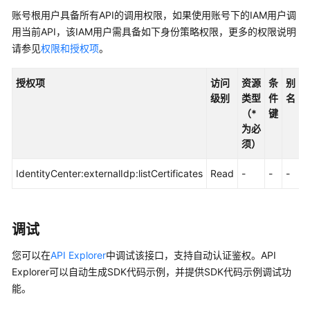
入
账号根用户具备所有API的调用权限，如果使用账号下的IAM用户调
门
用当前API，该IAM用户需具备如下身份策略权限，更多的权限说明
用
请参见
权限和授权项
。
户
指
授权项
访问
资源
条
别
南
级别
类型
件
名
（*
键
API
为必
参
须）
考
IdentityCenter:externalIdp:listCertificates
Read
-
-
-
o
使
用
前
调试
必
读
您可以在
API Explorer
中调试该接口，支持自动认证鉴权。API
Explorer可以自动生成SDK代码示例，并提供SDK代码示例调试功
API
能。
概