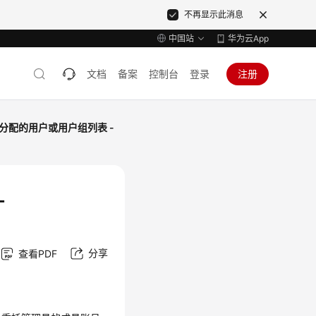
不再显示此消息
中国站
华为云App
文档
备案
控制台
登录
注册
分配的用户或用户组列表 -
-
分享
查看PDF