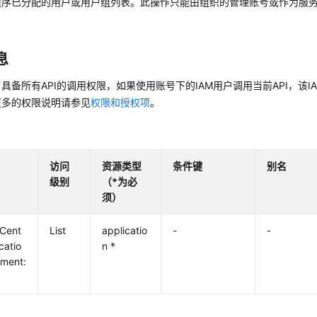
程序已分配的用户或用户组列表。此操作只能由组织的管理账号或作为服
息
具备所有API的调用权限，如果使用账号下的IAM用户调用当前API，该
更多的权限说明请参见
权限和授权项
。
访问
资源类型
条件键
别名
级别
（*为必
须）
yCent
List
applicatio
-
-
catio
n *
nment: