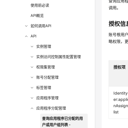
查询应用
使用前必读
调用。
API概览
授权信
如何调用API
账号根用户
API
略权限，
实例管理
实例访问控制属性配置管理
权限集管理
授权项
账号分配管理
标签管理
Identit
应用程序管理
er:appli
nAssig
应用程序分配管理
list
查询应用程序已分配的用
户或用户组列表 -