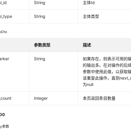
l_id
String
主体Id
al_type
String
主体类型
oDto
参数类型
描述
arker
String
如果存在，则表示可用的
的输出多。在对操作的后
参数中使用此值，以获取
该重复此操作，直到next_
为null
_count
Integer
本页返回条目数量
00
dy参数