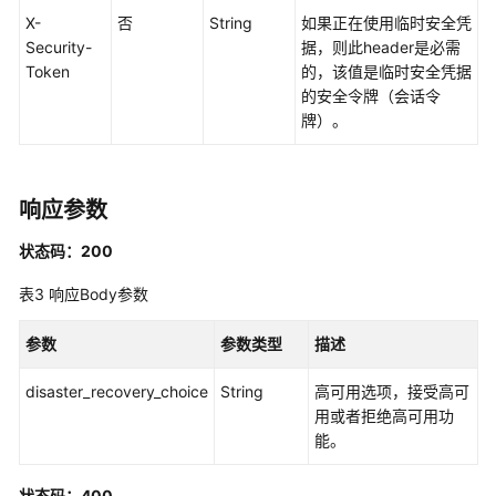
ListInstances
X-
否
String
如果正在使用临时安全凭
Security-
据，则此header是必需
查
Token
的，该值是临时安全凭据
询
的安全令牌（会话令
服
牌）。
务
实
例
开
响应参数
通
所
状态码：200
在
表3
响应Body参数
区
域
参数
参数类型
描述
-
DescribeRegisteredRegions
disaster_recovery_choice
String
高可用选项，接受高可
用或者拒绝高可用功
获
能。
取
身
份
状态码：400