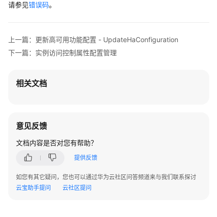
新
请参见
错误码
。
高
可
用
上一篇：更新高可用功能配置 - UpdateHaConfiguration
功
下一篇：实例访问控制属性配置管理
能
配
置
相关文档
-
UpdateHaConfiguration
查
意见反馈
询
文档内容是否对您有帮助？
高
可
提供反馈
用
功
如您有其它疑问，您也可以通过华为云社区问答频道来与我们联系探讨
能
云宝助手提问
云社区提问
配
置