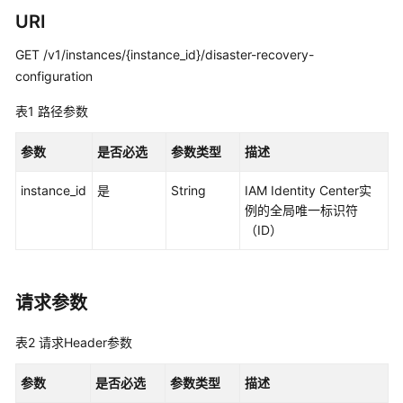
览
URI
如
GET /v1/instances/{instance_id}/disaster-recovery-
何
configuration
调
用
表1
路径参数
API
参数
是否必选
参数类型
描述
API
instance_id
是
String
IAM Identity Center实
实
例的全局唯一标识符
例
（ID）
管
理
请求参数
列
出
表2
请求Header参数
实
例
参数
是否必选
参数类型
描述
-