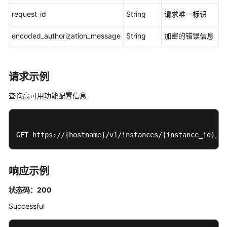
询
request_id
String
请求唯一标识
服
务
encoded_authorization_message
String
加密的错误信息
实
例
状
态
请求示例
-
查询高可用功能配置信息
GetIdentityCenterServiceStatus
开
通
GET https://{hostname}/v1/instances/{instance_id}/di
服
务
实
响应示例
例
-
状态码：200
StartIdentityCenter
Successful
删