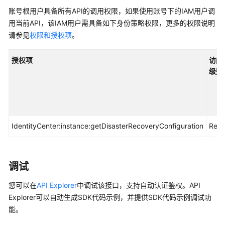
入
账号根用户具备所有API的调用权限，如果使用账号下的IAM用户调
门
用当前API，该IAM用户需具备如下身份策略权限，更多的权限说明
用
请参见
权限和授权项
。
户
指
授权项
访问
南
级别
API
参
考
IdentityCenter:instance:getDisasterRecoveryConfiguration
Rea
使
用
前
调试
必
读
您可以在
API Explorer
中调试该接口，支持自动认证鉴权。API
Explorer可以自动生成SDK代码示例，并提供SDK代码示例调试功
API
能。
概