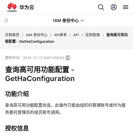
IAM 身份中心
文档首页
/
IAM 身份中心
/
API参考
/
API
/
实例管理
/
查询高可用功
能配置 - GetHaConfiguration
最
更新时间：
2025-12-12 GMT+08:00
新
动
查询高可用功能配置 -
态
GetHaConfiguration
产
功能介绍
品
介
查询高可用功能配置信息。此操作只能由组织的管理账号或作为服
绍
务委托管理员的成员账号调用。
快
速
授权信息