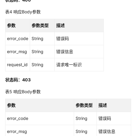
源
表4
响应Body参数
配
置
参数
参数类型
描述
-
ListIdentityStoreAssociation
error_code
String
错误码
选
error_msg
String
错误信息
择
服
request_id
String
请求唯一标识
务
实
状态码：403
例
开
表5
响应Body参数
通
区
参数
参数类型
描述
域
-
error_code
String
错误码
RegisterRegion
error_msg
String
错误信息
查