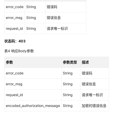
标
error_code
String
错误码
签
管
error_msg
String
错误信息
理
request_id
String
请求唯一标识
应
用
状态码：403
程
序
表4
响应Body参数
管
理
参数
参数类型
描述
error_code
应
String
错误码
用
error_msg
String
错误信息
程
序
request_id
String
请求唯一标识
分
配
encoded_authorization_message
String
加密的错误信息
管
理