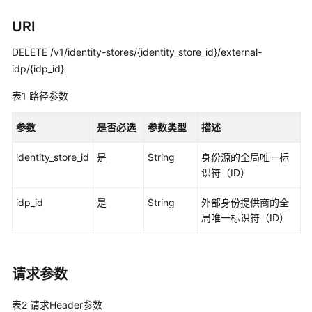
览
URI
如
何
DELETE /v1/identity-stores/{identity_store_id}/external-
调
idp/{idp_id}
用
API
表1
路径参数
API
参数
是否必选
参数类型
描述
identity_store_id
是
String
身份源的全局唯一标
实
识符（ID）
例
管
idp_id
是
String
外部身份提供商的全
理
局唯一标识符（ID）
实
例
访
请求参数
问
控
表2
请求Header参数