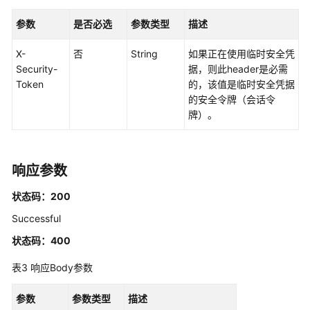
制
属
参数
是否必选
参数类型
描述
性
配
X-
否
String
如果正在使用临时安全凭
置
Security-
据，则此header是必需
管
Token
的，该值是临时安全凭据
理
的安全令牌（会话令
牌）。
权
限
集
响应参数
管
理
状态码：200
账
Successful
号
状态码：400
分
配
表3
响应Body参数
管
理
参数
参数类型
描述