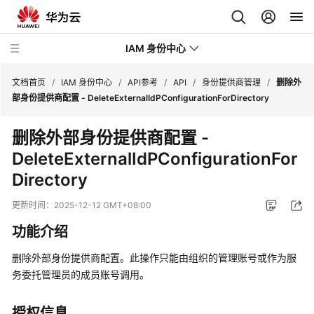
IAM 身份中心
文档首页
/
IAM 身份中心
/
API参考
/
API
/
身份提供商管理
/
删除外
部身份提供商配置 - DeleteExternalIdPConfigurationForDirectory
最
删除外部身份提供商配置 -
新
DeleteExternalIdPConfigurationFor
动
态
Directory
产
更新时间：
2025-12-12 GMT+08:00
品
功能介绍
介
绍
删除外部身份提供商配置。此操作只能由组织的管理账号或作为服
务委托管理员的成员账号调用。
快
速
授权信息