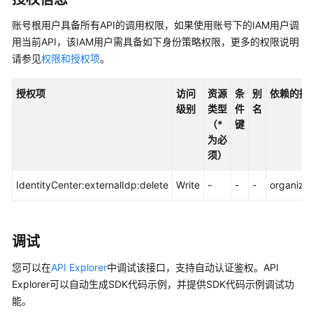
入
门
账号根用户具备所有API的调用权限，如果使用账号下的IAM用户调
用当前API，该IAM用户需具备如下身份策略权限，更多的权限说明
用
请参见
权限和授权项
。
户
指
授权项
访问
资源
条
别
依赖的授
南
级别
类型
件
名
（*
键
API
为必
参
须）
考
IdentityCenter:externalIdp:delete
Write
-
-
-
organizat
使
用
前
必
调试
读
您可以在
API Explorer
中调试该接口，支持自动认证鉴权。API
API
Explorer可以自动生成SDK代码示例，并提供SDK代码示例调试功
概
能。