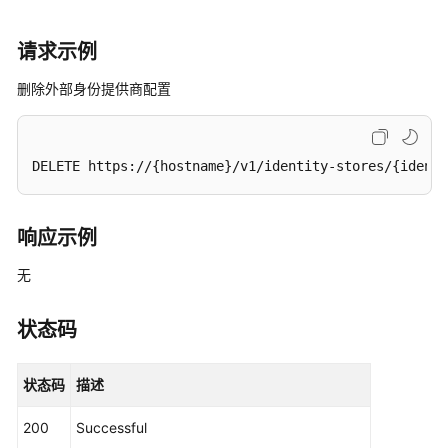
应
请求示例
用
程
删除外部身份提供商配置
序
证
书
DELETE https://{hostname}/v1/identity-stores/{identi
管
理
响应示例
实
例
无
配
置
状态码
管
理
状态码
描述
MFA
配
200
Successful
置