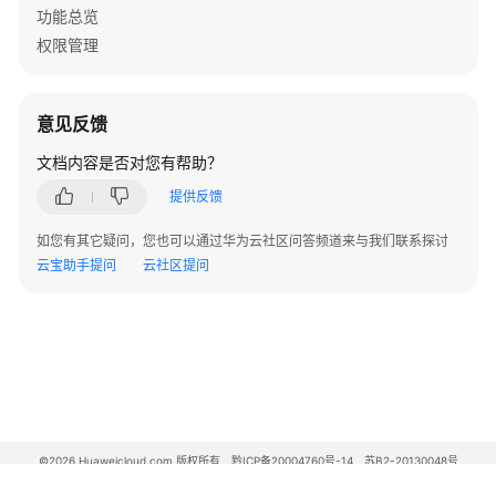
定
功能总览
关
权限管理
系
管
理
意见反馈
文档内容是否对您有帮助？
身
份
提供反馈
提
供
如您有其它疑问，您也可以通过华为云社区问答频道来与我们联系探讨
商
云宝助手提问
云社区提问
管
理
创
建
外
部
身
©2026 Huaweicloud.com 版权所有
黔ICP备20004760号-14
苏B2-20130048号
A2.B1.B2-20070312
份
增值电信业务经营许可证：B1.B2-20200593 | 代理域名注册服务机构：新网、西数