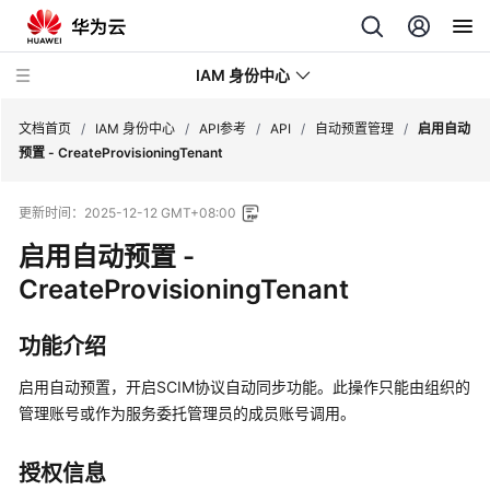
IAM 身份中心
文档首页
/
IAM 身份中心
/
API参考
/
API
/
自动预置管理
/
启用自动
预置 - CreateProvisioningTenant
最
更新时间：
2025-12-12 GMT+08:00
新
动
启用自动预置 -
态
CreateProvisioningTenant
产
功能介绍
品
介
启用自动预置，开启SCIM协议自动同步功能。此操作只能由组织的
绍
管理账号或作为服务委托管理员的成员账号调用。
快
速
授权信息