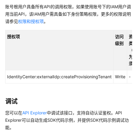
入
账号根用户具备所有API的调用权限，如果使用账号下的IAM用户调
门
用当前API，该IAM用户需具备如下身份策略权限，更多的权限说明
用
请参见
权限和授权项
。
户
指
授权项
访问
资
南
级别
类
（*
API
为
参
须
考
IdentityCenter:externalIdp:createProvisioningTenant
Write
-
使
用
前
调试
必
读
您可以在
API Explorer
中调试该接口，支持自动认证鉴权。API
Explorer可以自动生成SDK代码示例，并提供SDK代码示例调试功
API
能。
概