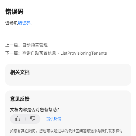
定
错误码
关
系
请参见
错误码
。
管
理
上一篇：自动预置管理
身
份
下一篇：查询自动预置信息 - ListProvisioningTenants
提
供
商
相关文档
管
理
意见反馈
自
动
文档内容是否对您有帮助？
预
置
提供反馈
管
如您有其它疑问，您也可以通过华为云社区问答频道来与我们联系探讨
理