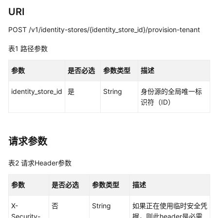
览
URI
如
POST /v1/identity-stores/{identity_store_id}/provision-tenant
何
调
表1
路径参数
用
API
参数
是否必选
参数类型
描述
API
identity_store_id
是
String
身份源的全局唯一标
识符（ID）
实
例
管
请求参数
理
表2
请求Header参数
实
例
参数
是否必选
参数类型
描述
访
问
X-
否
String
如果正在使用临时安全凭
控
Security-
据，则此header是必需