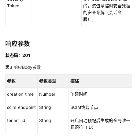
制
Token
的，该值是临时安全凭据
属
的安全令牌（会话令
性
牌）。
配
置
管
理
响应参数
权
状态码：201
限
表3
响应Body参数
集
管
参数
参数类型
描述
理
creation_time
Number
创建时间
账
号
scim_endpoint
String
SCIM终端节点
分
配
tenant_id
String
开启自动预配后生成的全局唯一
管
标识符（ID）
理