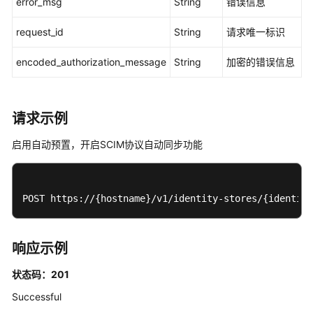
error_msg
String
错误信息
应
request_id
String
请求唯一标识
用
程
encoded_authorization_message
String
加密的错误信息
序
证
书
请求示例
管
理
启用自动预置，开启SCIM协议自动同步功能
实
例
POST https://{hostname}/v1/identity-stores/{identity
配
置
管
理
响应示例
状态码：201
MFA
配
Successful
置