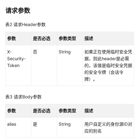
列
请求参数
出
实
例
表2
请求Header参数
-
ListInstances
参数
是否必选
参数类型
描述
X-
否
String
如果正在使用临时安全凭
查
Security-
据，则此header是必需
询
Token
的，该值是临时安全凭据
服
的安全令牌（会话令
务
牌）。
实
例
开
表3
请求Body参数
通
所
参数
是否必选
参数类型
描述
在
区
alias
是
String
用户自定义的身份源ID对
域
应的别名
-