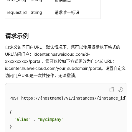
例
request_id
-
String
请求唯一标识
StartIdentityCenter
删
请求示例
除
服
自定义访问门户URL，默认情况下，您可以使用遵循以下格式的
务
URL访问门户：idcenter.huaweicloud.com/d-
实
xxxxxxxxxx/portal，您可以按如下方式更改为自定义 URL：
例
idcenter.huaweicloud.com/your_subdomain/portal。设置自定义
-
访问门户URL是一次性操作，无法撤销。
DeleteIdentityCenter
自
定
POST https://{hostname}/v1/instances/{instance_id}/a
义
访
{

问
"alias"
 : 
"mycimpany"
门
}
户