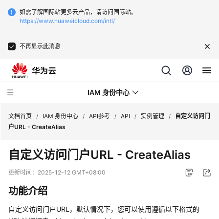
如需了解国际站更多云产品，请访问国际站。
https://www.huaweicloud.com/intl/
不再显示此消息
IAM 身份中心
文档首页
/
IAM 身份中心
/
API参考
/
API
/
实例管理
/
自定义访问门
户URL - CreateAlias
最
自定义访问门户URL - CreateAlias
新
动
更新时间：
2025-12-12 GMT+08:00
态
功能介绍
产
自定义访问门户URL，默认情况下，您可以使用遵循以下格式的
品