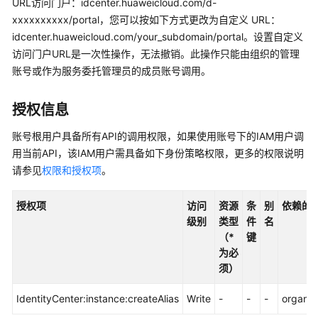
URL访问门户：idcenter.huaweicloud.com/d-
介
xxxxxxxxxx/portal，您可以按如下方式更改为自定义 URL：
绍
idcenter.huaweicloud.com/your_subdomain/portal。设置自定义
访问门户URL是一次性操作，无法撤销。此操作只能由组织的管理
快
速
账号或作为服务委托管理员的成员账号调用。
入
门
授权信息
用
账号根用户具备所有API的调用权限，如果使用账号下的IAM用户调
户
用当前API，该IAM用户需具备如下身份策略权限，更多的权限说明
指
请参见
权限和授权项
。
南
授权项
访问
资源
条
别
依赖的
API
级别
类型
件
名
参
（*
键
考
为必
须）
使
用
IdentityCenter:instance:createAlias
Write
-
-
-
organiz
前