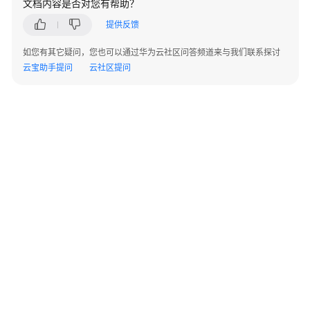
文档内容是否对您有帮助？
权
提供反馈
限
集
如您有其它疑问，您也可以通过华为云社区问答频道来与我们联系探讨
管
云宝助手提问
云社区提问
理
账
号
分
配
管
理
标
签
管
理
©2026 Huaweicloud.com 版权所有
黔ICP备20004760号-14
苏B2-20130048号
A2.B1.B2-20070312
增值电信业务经营许可证：B1.B2-20200593 | 代理域名注册服务机构：新网、西数
应
电子营业执照
贵公网安备 52990002000093号