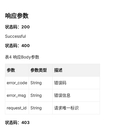
DescribeRegisteredRegions
响应参数
获
取
状态码：200
身
份
Successful
源
状态码：400
配
置
表4
响应Body参数
-
ListIdentityStoreAssociation
参数
参数类型
描述
选
error_code
String
错误码
择
服
error_msg
String
错误信息
务
实
request_id
String
请求唯一标识
例
开
状态码：403
通