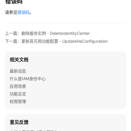
错误码
用
功
请参见
错误码
。
能
配
置
上一篇：删除服务实例 - DeleteIdentityCenter
-
下一篇：更新高可用功能配置 - UpdateHaConfiguration
GetHaConfiguration
实
相关文档
例
访
最新动态
问
什么是IAM身份中心
控
应用场景
制
功能总览
属
性
权限管理
配
置
管
意见反馈
理