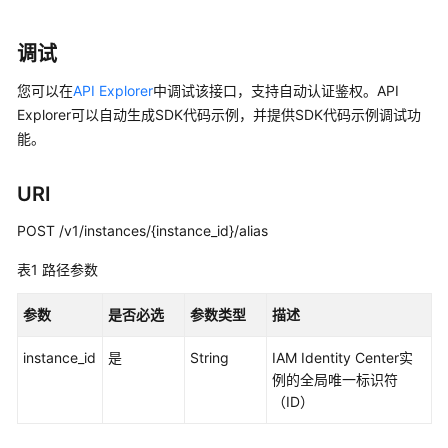
必
读
调试
API
您可以在
API Explorer
中调试该接口，支持自动认证鉴权。API
概
Explorer可以自动生成SDK代码示例，并提供SDK代码示例调试功
览
能。
如
何
URI
调
POST /v1/instances/{instance_id}/alias
用
API
表1
路径参数
API
参数
是否必选
参数类型
描述
实
instance_id
是
String
IAM Identity Center实
例
例的全局唯一标识符
管
（ID）
理