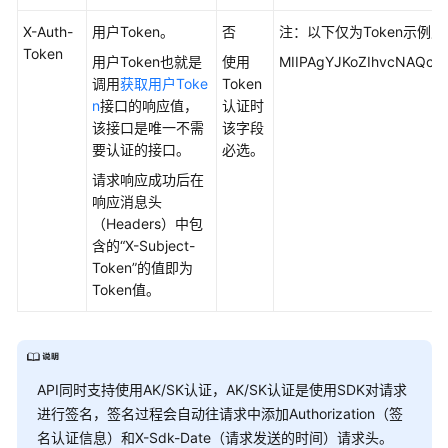
载
X-Auth-
用户Token。
否
注：以下仅为Token示例
Token
用户Token也就是
使用
MIIPAgYJKoZIhvcNAQcCo
通
调用
获取用户Toke
Token
用
n
接口的响应值，
认证时
参
该接口是唯一不需
该字段
考
要认证的接口。
必选。
产
请求响应成功后在
品
响应消息头
术
（Headers）中包
语
含的“X-Subject-
Token”的值即为
责
Token值。
任
共
担
API同时支持使用AK/SK认证，AK/SK认证是使用SDK对请求
云
进行签名，签名过程会自动往请求中添加Authorization（签
服
名认证信息）和X-Sdk-Date（请求发送的时间）请求头。
务