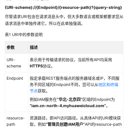
介
绍
{URI-scheme}://{
Endpoint
}/{resource-path}?{query-string}
尽管请求URI包含在请求消息头中，但大多数语言或框架都要求您从
计
请求消息中单独传递它，所以在此单独强调。
费
说
表1
URI中的参数说明
明
参数
描述
快
速
URI-
表示用于传输请求的协议，当前所有API均采用
入
scheme
HTTPS
协议。
门
Endpoint
指定承载REST服务端点的服务器域名或IP，不同服
用
务不同区域的Endpoint不同，您可以从
地区和终端
户
节点
获取。
指
例如IAM服务在
“华北-北京四”
区域的Endpoint为
南
“iam.cn-north-4.myhuaweicloud.com”
。
最
resource-
资源路径，即API访问路径。从具体API的URI模块获
佳
path
取，例如
“管理员创建IAM用户”
API的resource-path