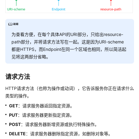
览
如
何
调
为查看方便，在每个具体API的URI部分，只给出resource-
用
path部分，并将请求方法写在一起。这是因为URI-scheme
API
都是HTTPS，而Endpoint在同一个区域也相同，所以简洁起
构
见将这两部分省略。
造
请
请求方法
求
HTTP请求方法（也称为操作或动词），它告诉服务你正在请求什么
认
类型的操作。
证
鉴
GET
：请求服务器返回指定资源。
权
PUT
：请求服务器更新指定资源。
POST
：请求服务器新增资源或执行特殊操作。
返
回
DELETE
：请求服务器删除指定资源，如删除对象等。