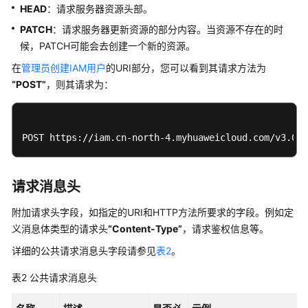
结
HEAD
：请求服务器资源头部。
果
PATCH
：请求服务器更新资源的部分内容。当资源不存在的时
候，PATCH可能会去创建一个新的资源。
快
速
在
管理员创建IAM用户
的URI部分，您可以看到其请求方法为
入
“POST”
，则其请求为：
门
API
POST https://iam.cn-north-4.myhuaweicloud.com/v3.0/O
V2（推
荐）
请求消息头
应
用
附加请求头字段，如指定的URI和HTTP方法所要求的字段。例如定
示
义消息体类型的请求头
“Content-Type”
，请求鉴权信息等。
例
详细的公共请求消息头字段请参见
表2
。
权
表2
公共请求消息头
限
和