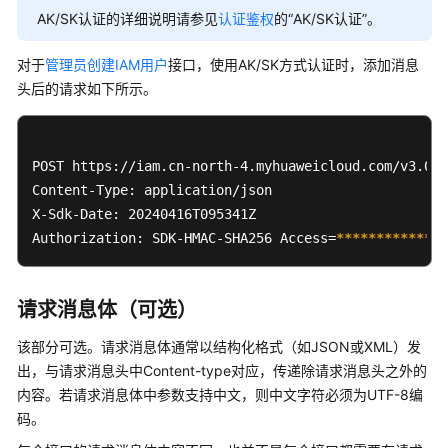
等
AK/SK认证的详细说明请参见
认证鉴权
的“AK/SK认证”。
级
协
对于
管理员创建IAM用户
接口，使用AK/SK方式认证时，添加消息
议
头后的请求如下所示。
（SLA）
白
POST https://iam.cn-north-4.myhuaweicloud.com/v3.0/O
皮
Content-Type: application/json 

书
X-Sdk-Date: 20240416T095341Z 

资
Authorization: SDK-HMAC-SHA256 Access=
****
****
****
**
源
支
请求消息体（可选）
持
区
该部分可选。请求消息体通常以结构化格式（如JSON或XML）发
域
出，与请求消息头中Content-type对应，传递除请求消息头之外的
内容。若请求消息体中参数支持中文，则中文字符必须为UTF-8编
系
码。
统
权