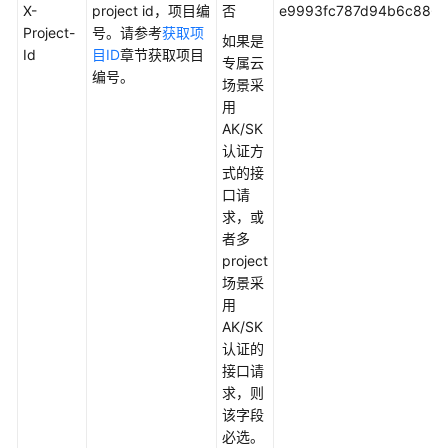
场
X-
project id，项目编
否
e9993fc787d94b6c886c
景
Project-
号。请参考
获取项
如果是
代
Id
目ID
章节获取项目
专属云
码
编号。
场景采
示
用
例
AK/SK
认证方
常
式的接
见
口请
问
求，或
题
者多
project
视
场景采
频
用
帮
AK/SK
助
认证的
接口请
文
求，则
档
该字段
下
必选。