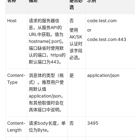
名称
描述
是否必
示例
授
选
权
项
Host
请求的服务器信
否
code.test.com
息，从服务API的
历
使用
or
URL中获取。值为
史
AK/SK
code.test.com:443
hostname[:port]。
API
认证时
端口缺省时使用默
该字段
认的端口，https的
附
必选。
默认端口为443。
录
Content-
消息体的类型（格
是
application/json
修
Type
式）。推荐用户使
订
用默认值
记
application/json，
录
有其他取值时会在
具体接口中说明。
SDK
参
Content-
请求body长度，单
否
3495
考
Length
位为Byte。