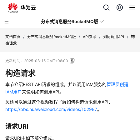
分布式消息服务RocketMQ版
文档首页
/
分布式消息服务RocketMQ版
/
API参考
/
如何调用API
/
构
造请求
最
更新时间：
2025-08-15 GMT+08:00
新
动
构造请求
态
本节介绍REST API请求的组成，并以调用IAM服务的
管理员创建
服
IAM用户
来说明如何调用API。
务
您还可以通过这个视频教程了解如何构造请求调用API：
公
https://bbs.huaweicloud.com/videos/102987
。
告
请求URI
产
品
请求URI由如下部分组成。