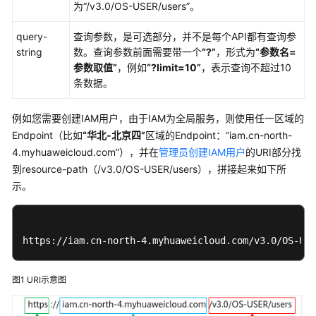
实
为
“/v3.0/OS-USER/users”
。
践
query-
查询参数，是可选部分，并不是每个API都有查询参
开
string
数。查询参数前面需要带一个
“?”
，形式为
“参数名=
发
参数取值”
，例如
“?limit=10”
，表示查询不超过10
指
条数据。
南
例如您需要创建IAM用户，由于IAM为全局服务，则使用任一区域的
API
Endpoint（比如
“华北-北京四”
区域的Endpoint：“iam.cn-north-
参
4.myhuaweicloud.com”），并在
管理员创建IAM用户
的URI部分找
考
到resource-path（/v3.0/OS-USER/users），拼接起来如下所
示。
使
用
前
必
https://iam.cn-north-4.myhuaweicloud.com/v3.0/OS-USE
读
图1
URI示意图
API
概