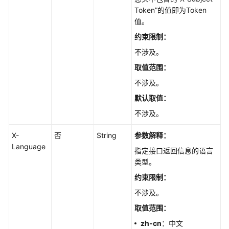
前
Token”的值即为Token
必
值。
读
约束限制：
API
不涉及。
概
取值范围：
览
不涉及。
如
默认取值
：
何
不涉及。
调
用
X-
否
String
参数解释：
API
Language
指定接口返回信息的语言
API
类型。
约束限制：
引
不涉及。
擎
版
取值范围：
本
zh-cn
：中文