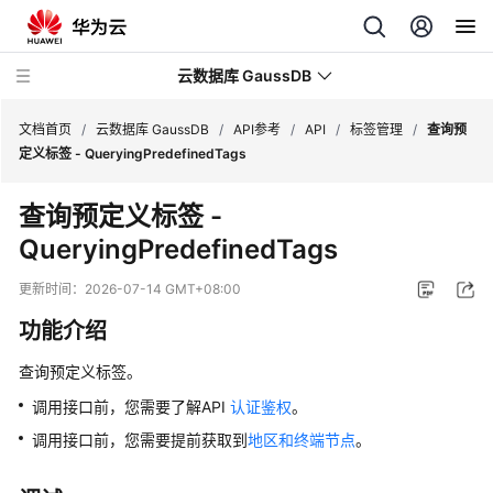
云数据库 GaussDB
文档首页
/
云数据库 GaussDB
/
API参考
/
API
/
标签管理
/
查询预
定义标签 - QueryingPredefinedTags
最
查询预定义标签 -
新
QueryingPredefinedTags
动
态
更新时间：
2026-07-14 GMT+08:00
服
功能介绍
务
公
查询预定义标签。
告
调用接口前，您需要了解API
认证鉴权
。
调用接口前，您需要提前获取到
地区和终端节点
。
产
品