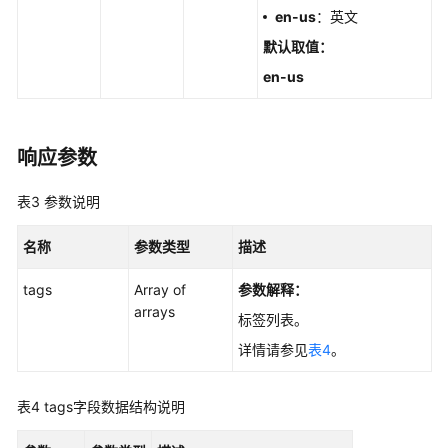
和
en-us
：英文
规
格
默认取值
：
en-us
磁
盘
管
响应参数
理
表3
参数说明
实
例
名称
参数类型
描述
管
理
tags
Array of
参数解释：
arrays
参
标签列表。
数
详情请参见
表4
。
配
置
表4
tags字段数据结构说明
版