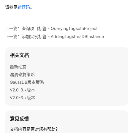
空
请参见
错误码
。
间
分
析
上一篇：查询项目标签 - QueryingTagsofaProject
会
下一篇：添加实例标签 - AddingTagsforaDBInstance
话
管
理
相关文档
最新动态
SQL
PATCH
漏洞修复策略
GaussDB版本策略
SQL
V2.0-8.x版本
执
V2.0-3.x版本
行
计
划
意见反馈
ASP
文档内容是否对您有帮助？