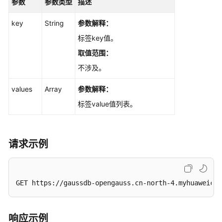
本
参数
参数类型
描述
升
级
key
String
参数解释：
标签key值。
备
取值范围：
份
恢
不涉及。
复
values
管
Array
参数解释：
理
标签value值列表。
日
志
请求示例
管
理
指
GET https://gaussdb-opengauss.cn-north-4.myhuaweiclo
标
管
理
响应示例