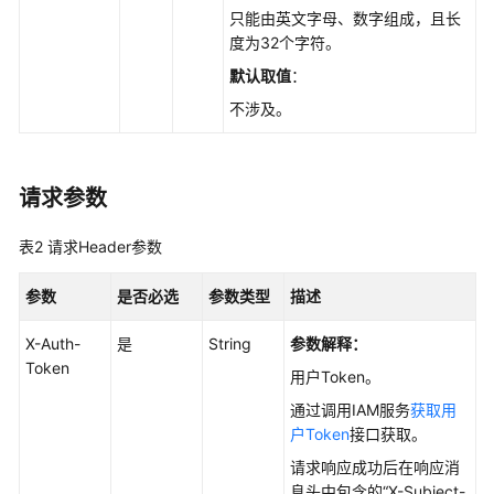
指
只能由英文字母、数字组成，且长
南
度为32个字符。
最
默认取值
：
佳
不涉及。
实
践
请求参数
性
能
表2
请求Header参数
白
皮
参数
书
是否必选
参数类型
描述
X-Auth-
是
String
参数解释：
API
Token
参
用户Token。
考
通过调用IAM服务
获取用
户Token
接口获取。
使
请求响应成功后在响应消
用
息头中包含的“X-Subject-