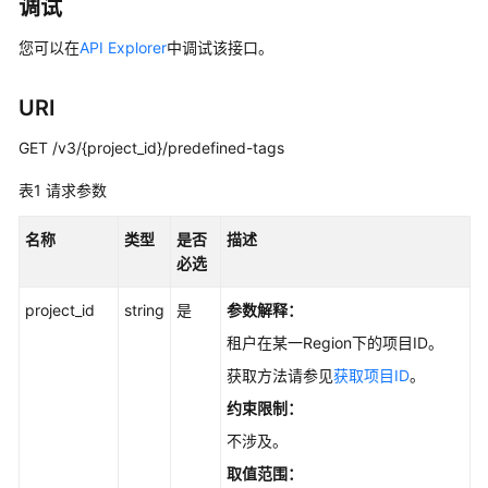
介
调试
绍
您可以在
API Explorer
中调试该接口。
计
费
URI
说
明
GET /v3/{project_id}/predefined-tags
表1
请求参数
快
速
名称
类型
是否
描述
入
必选
门
project_id
string
是
参数解释：
用
户
租户在某一Region下的项目ID。
指
获取方法请参见
获取项目ID
。
南
约束限制：
开
不涉及。
发
取值范围：