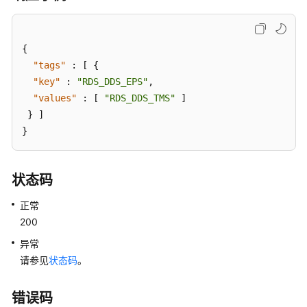
慢
SQL
{
全
"tags"
:
[
{
量
"key"
:
"RDS_DDS_EPS"
,
SQL
"values"
:
[
"RDS_DDS_TMS"
]
}
]
Top
}
SQL
诊
状态码
断
优
正常
化
200
异常
SQL
请参见
状态码
。
限
流
错误码