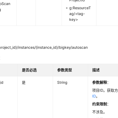
toScan
g:ResourceT
g
ag/<tag-
key>
roject_id}/instances/{instance_id}/bigkey/autoscan
数
是否必选
参数类型
描述
_id
是
String
参数解释
：
项目ID。获取
ID
。
约束限制
：
不涉及。