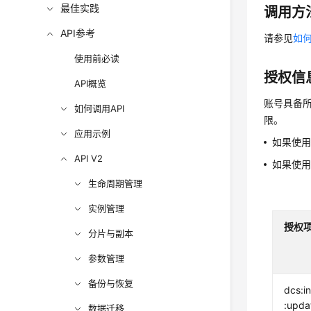
最佳实践
调用方
API参考
请参见
如何
使用前必读
授权信
API概览
账号具备所
如何调用API
限。
应用示例
如果使
API V2
如果使
生命周期管理
实例管理
授权
分片与副本
参数管理
备份与恢复
dcs:i
:upda
数据迁移