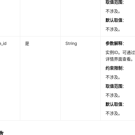
取值范围
：
不涉及。
默认取值
：
不涉及。
e_id
是
String
参数解释
：
实例ID。可通
详情界面查看
约束限制
：
不涉及。
取值范围
：
不涉及。
默认取值
：
不涉及。
数