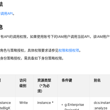
法
调用API
。
息
有API的调用权限，如果使用账号下的IAM用户调用当前API，该IAM用户
用角色与策略授权，具体权限要求请参见
权限和授权项
。
用身份策略授权，需具备如下身份策略权限。
项
访问
资源类型
条件键
别名
级别
（*为必
须）
nstance
Write
instance *
dcs:insta
g:Enterprise
teBigK
:analyze
ProjectId