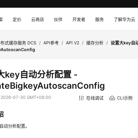
案
定价
云商店
伙伴
开发者
服务
了解华为云
布式缓存服务 DCS
/
API参考
/
API V2
/
缓存分析
/
设置大key自
yAutoscanConfig
大key自动分析配置 -
teBigkeyAutoscanConfig
：
2026-07-30 GMT+08:00
在线调试
CLI示例
绍
y自动分析配置。