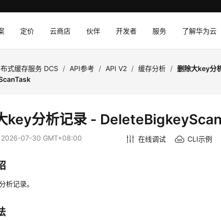
案
定价
云商店
伙伴
开发者
服务
了解华为云
布式缓存服务 DCS
/
API参考
/
API V2
/
缓存分析
/
删除大key分析
yScanTask
key分析记录 - DeleteBigkeyScan
：
2026-07-30 GMT+08:00
在线调试
CLI示例
绍
y分析记录。
法