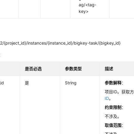
ag/<tag-
key>
/{project_id}/instances/{instance_id}/bigkey-task/{bigkey_id}
数
是否必选
参数类型
描述
_id
是
String
参数解释
：
项目ID。获取
ID
。
约束限制
：
不涉及。
取值范围
：