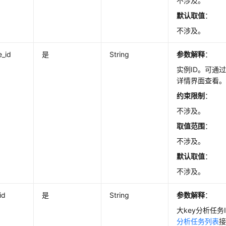
不涉及。
默认取值
：
不涉及。
e_id
是
String
参数解释
：
实例ID。可通
详情界面查看
约束限制
：
不涉及。
取值范围
：
不涉及。
默认取值
：
不涉及。
id
是
String
参数解释
：
大key分析任务
分析任务列表
接