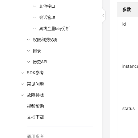
其他接口
参数
会话管理
id
离线全量key分析
权限和授权项
附录
历史API
instanc
SDK参考
常见问题
故障排除
视频帮助
status
文档下载
通用参考