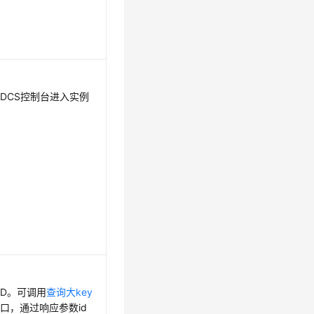
过DCS控制台进入实例
。
ID。可调用
查询大key
口，通过响应参数id