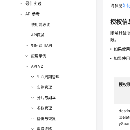
最佳实践
请参见
如何
API参考
授权信
使用前必读
账号具备所
API概览
限。
如何调用API
如果使
应用示例
如果使
API V2
生命周期管理
授权
实例管理
分片与副本
参数管理
dcs:i
:dele
备份与恢复
ySca
数据迁移