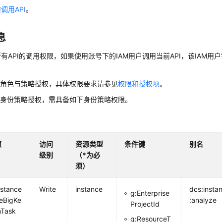
调用API
。
息
有API的调用权限，如果使用账号下的IAM用户调用当前API，该IAM用户
用角色与策略授权，具体权限要求请参见
权限和授权项
。
用身份策略授权，需具备如下身份策略权限。
项
访问
资源类型
条件键
别名
级别
（*为必
须）
nstance
Write
instance
dcs:insta
g:Enterprise
teBigKe
:analyze
ProjectId
nTask
g:ResourceT