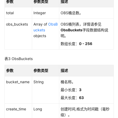
参数
参数类型
描述
前
必
total
Integer
OBS桶总数。
读
obs_buckets
Array of
ObsB
OBS桶列表，详情请参见
API
uckets
ObsBuckets
字段数据结构说
概
objects
明。
览
数组长度：
0 - 256
如
表3
ObsBuckets
何
调
参数
用
参数类型
描述
API
bucket_name
String
桶名称。
API
最小长度：
3
最大长度：
63
管
理
create_time
Long
创建时间,格式为时间戳（毫秒
SSL
级）。
证