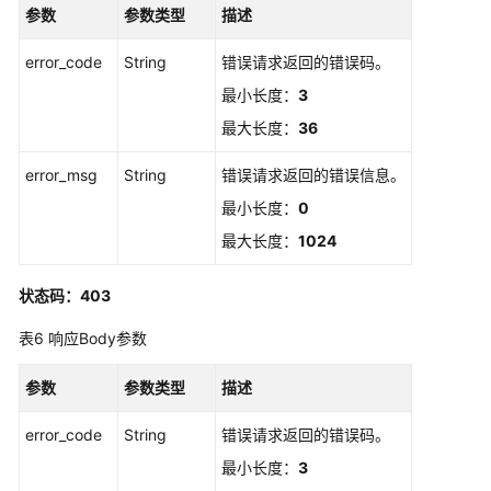
参数
参数类型
描述
理
error_code
String
错误请求返回的错误码。
证
最小长度：
3
书
吊
最大长度：
36
销
处
error_msg
String
错误请求返回的错误信息。
理
最小长度：
0
最大长度：
1024
查
看
是
状态码：403
否
表6
响应Body参数
具
有
参数
参数类型
委
描述
托
error_code
String
错误请求返回的错误码。
权
限
最小长度：
3
-