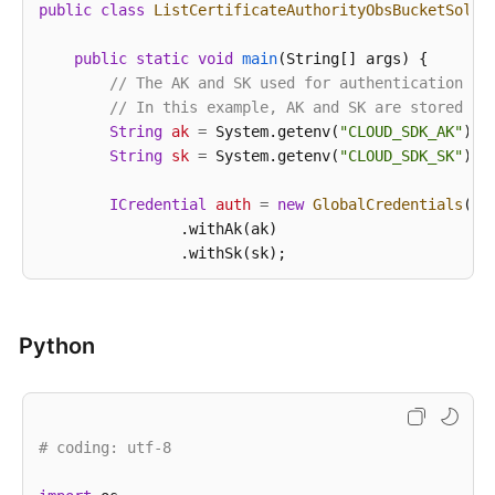
public
class
ListCertificateAuthorityObsBucketSolut
区
域
public
static
void
main
(String[] args)
 {

// The AK and SK used for authentication ar
系
// In this example, AK and SK are stored in
统
String
ak
=
 System.getenv(
"CLOUD_SDK_AK"
);

权
String
sk
=
 System.getenv(
"CLOUD_SDK_SK"
);

限
ICredential
auth
=
new
GlobalCredentials
()

                .withAk(ak)

                .withSk(sk);

CcmClient
client
=
 CcmClient.newBuilder()

                .withCredential(auth)

Python
                .withRegion(CcmRegion.valueOf(
"<YOU
                .build();

ListCertificateAuthorityObsBucketRequest
re
try
 {

# coding: utf-8
ListCertificateAuthorityObsBucketRespon
            System.out.println(response.toString());