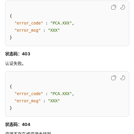
项
历
{
史
"error_code"
:
"PCA.XXX"
,
API
"error_msg"
:
"XXX"
}
附
录
状态码：403
SDK
认证失败。
参
考
{
常
"error_code"
:
"PCA.XXX"
,
见
"error_msg"
:
"XXX"
问
}
题
视
状态码：404
频
资源不存在或资源未找到。