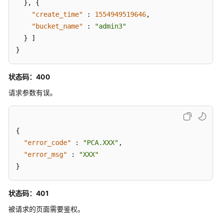
}
,
{
"create_time"
:
1554949519646
,
查
"bucket_name"
询
:
"admin3"
局
}
]
点
}
支
持
状态码：400
特
性
请求参数有误。
应
用
{
示
"error_code"
:
"PCA.XXX"
,
例
"error_msg"
:
"XXX"
}
权
限
和
状态码：401
授
被请求的页面需要鉴权。
权