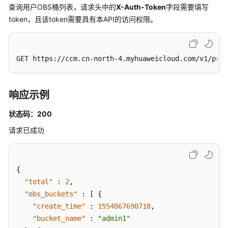
用
查询用户OBS桶列表，请求头中的
X-Auth-Token
字段需要填写
CRL
token，且该token需要具有本API的访问权限。
-
EnableCertificateAuthorityCrl
GET https://ccm.cn-north-4.myhuaweicloud.com/v1/priv
禁
用
CRL
响应示例
-
DisableCertificateAuthorityCrl
状态码：200
请求已成功
标
签
管
理
{
"total"
:
2
,
订
"obs_buckets"
:
[
{
单
"create_time"
:
1554867690718
,
管
"bucket_name"
:
"admin1"
理