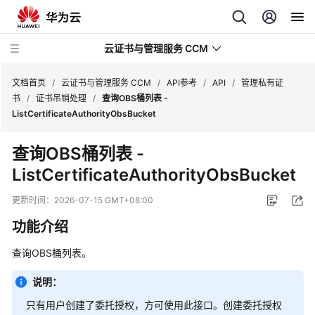
云证书与管理服务 CCM
文档首页
/
云证书与管理服务 CCM
/
API参考
/
API
/
管理私有证
书
/
证书吊销处理
/
查询OBS桶列表 -
ListCertificateAuthorityObsBucket
最
新
查询OBS桶列表 -
动
ListCertificateAuthorityObsBucket
态
更新时间：
2026-07-15 GMT+08:00
服
务
功能介绍
公
告
查询OBS桶列表。
说明：
产
品
只有用户创建了委托授权，方可使用此接口。创建委托授权