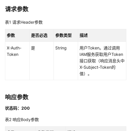
私
请求参数
有
证
表1
请求Header参数
书
用
参数
是否必选
参数类型
描述
户
指
X-Auth-
是
String
用户Token。通过调用
南
Token
IAM服务获取用户Token
接口获取（响应消息头中
最
X-Subject-Token的
佳
值）。
实
践
响应参数
API
参
状态码：200
考
表2
响应Body参数
使
用