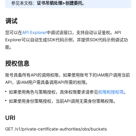
介
参见本文档：
证书吊销处理>创建委托
。
绍
调试
计
费
您可以在
API Explorer
中调试该接口，支持自动认证鉴权。API
说
Explorer可以自动生成SDK代码示例，并提供SDK代码示例调试功
明
能。
快
速
授权信息
入
账号具备所有API的调用权限，如果使用账号下的IAM用户调用当前
门
API，该IAM用户需具备调用API所需的权限。
SSL
如果使用角色与策略授权，具体权限要求请参见
权限和授权项
。
证
如果使用身份策略授权，当前API调用无需身份策略权限。
书
用
户
URI
指
GET /v1/private-certificate-authorities/obs/buckets
南