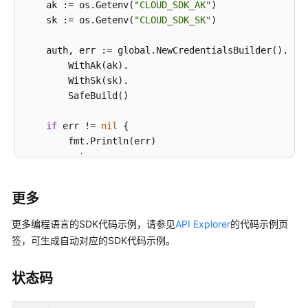
    ak := os.Getenv(
"CLOUD_SDK_AK"
)

    sk := os.Getenv(
"CLOUD_SDK_SK"
)

    auth, err := global.NewCredentialsBuilder().

        WithAk(ak).

        WithSk(sk).

        SafeBuild()

if
 err != 
nil
 {

        fmt.Println(err)

return
    }

更多
    hcClient, err := ccm.CcmClientBuilder().

         WithRegion(region.ValueOf(
"<YOUR REGION>"
))
更多编程语言的SDK代码示例，请参见
API Explorer
的代码示例页
         WithCredential(auth).

签，可生成自动对应的SDK代码示例。
         SafeBuild()

状态码
if
 err != 
nil
 {

        fmt.Println(err)
