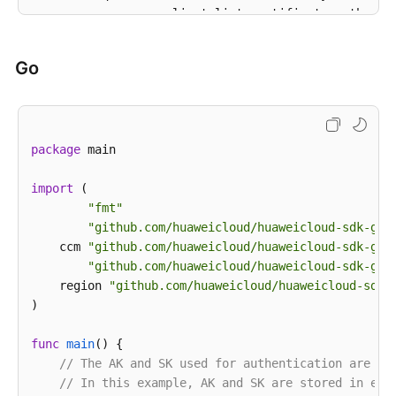
        response = client.list_certificate_authority
print
(response)

except
 exceptions.ClientRequestException 
as
 e:

Go
print
(e.status_code)

print
(e.request_id)

print
(e.error_code)

print
package
 main

import
 (

"fmt"
"github.com/huaweicloud/huaweicloud-sdk-go-
    ccm 
"github.com/huaweicloud/huaweicloud-sdk-go-
"github.com/huaweicloud/huaweicloud-sdk-go-
    region 
"github.com/huaweicloud/huaweicloud-sdk-
)

func
main
()
 {

// The AK and SK used for authentication are ha
// In this example, AK and SK are stored in env