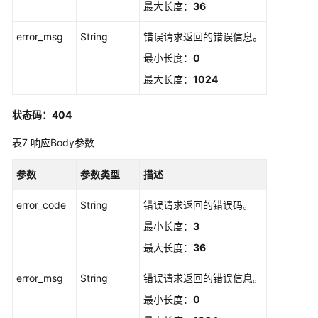
最大长度：
36
ShowCertificateAuthorityObsAgency
error_msg
String
错误请求返回的错误信息。
创
最小长度：
0
建
委
最大长度：
1024
托
-
状态码：404
CreateCertificateAuthorityObsAgency
表7
响应Body参数
查
看
参数
参数类型
描述
是
否
error_code
String
错误请求返回的错误码。
有
最小长度：
3
服
最大长度：
36
务
委
error_msg
String
错误请求返回的错误信息。
托
-
最小长度：
0
ShowAgency