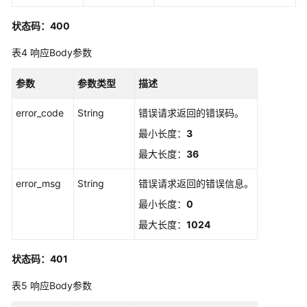
书
状态码：400
管
表4
响应Body参数
理
私
参数
参数类型
描述
有
证
error_code
String
错误请求返回的错误码。
书
最小长度：
3
私
最大长度：
36
有
error_msg
CA
String
错误请求返回的错误信息。
管
最小长度：
0
理
最大长度：
1024
私
状态码：401
有
证
表5
响应Body参数
书
管