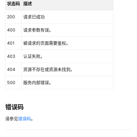
状态码
描述
return
    }

200
请求已成功
    client := ccm.NewCcmClient(hcClient)

400
请求参数有误。
    request := &model.ListCertificateAuthorityObsBuc
401
被请求的页面需要鉴权。
	response, err := client.ListCertificateAuthorityObsBucket(request)

if
 err == 
nil
 {

403
认证失败。
        fmt.Printf(
"%+v\n"
, response)

    } 
else
 {

404
资源不存在或资源未找到。
        fmt.Println(err)

    }

500
服务内部错误。
错误码
请参见
错误码
。