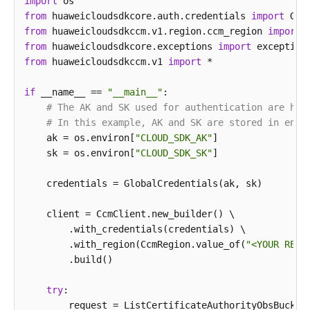
        } 
import
catch
 (ConnectionException e) {

            e.printStackTrace();

from
 huaweicloudsdkcore.auth.credentials 
import
        } 
from
 huaweicloudsdkccm.v1.region.ccm_region 
catch
 (RequestTimeoutException e) {

import
            e.printStackTrace();

from
 huaweicloudsdkcore.exceptions 
import
        } 
from
 huaweicloudsdkccm.v1 
catch
 (ServiceResponseException e) {

import
 *

            e.printStackTrace();

            System.out.println(e.getHttpStatusCode()
if
 __name__ == 
"__main__"
:

            System.out.println(e.getRequestId());

# The AK and SK used for authentication are har
            System.out.println(e.getErrorCode());

# In this example, AK and SK are stored in envi
            System.out.println(e.getErrorMsg());

    ak = os.environ[
"CLOUD_SDK_AK"
]

        }

    sk = os.environ[
"CLOUD_SDK_SK"
]

    }

    credentials = GlobalCredentials(ak, sk)

    client = CcmClient.new_builder() \

        .with_credentials(credentials) \

        .with_region(CcmRegion.value_of(
"<YOUR REGI
        .build()

try
:

        request = ListCertificateAuthorityObsBucketR