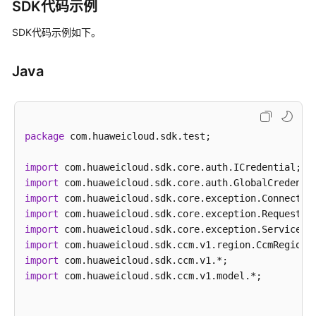
任
SDK代码示例
共
SDK代码示例如下。
担
云
Java
服
务
等
级
package
 com.huaweicloud.sdk.test;

协
议
import
（SLA）
import
import
白
import
皮
import
书
import
资
import
源
import
 com.huaweicloud.sdk.ccm.v1.model.*;

支
持