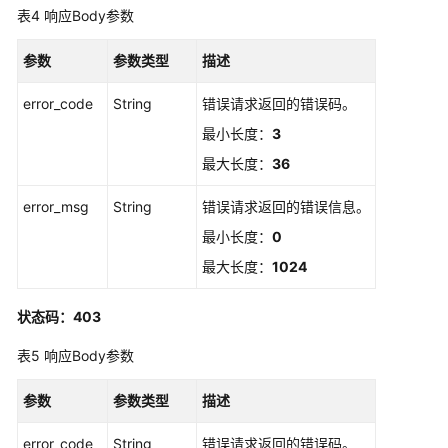
表4
响应Body参数
书
参数
参数类型
描述
管
理
error_code
String
错误请求返回的错误码。
私
有
最小长度：
3
证
最大长度：
36
书
error_msg
String
错误请求返回的错误信息。
私
最小长度：
0
有
最大长度：
1024
CA
管
理
状态码：403
表5
响应Body参数
私
有
参数
参数类型
描述
证
书
error_code
String
错误请求返回的错误码。
管