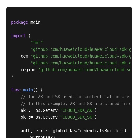
print
(e.request_id)

print
(e.error_code)

print
package
 main

import
 (

"fmt"
"github.com/huaweicloud/huaweicloud-sdk-go-
    ccm 
"github.com/huaweicloud/huaweicloud-sdk-go-
"github.com/huaweicloud/huaweicloud-sdk-go-
    region 
"github.com/huaweicloud/huaweicloud-sdk-
)

func
main
()
 {

// The AK and SK used for authentication are ha
// In this example, AK and SK are stored in env
    ak := os.Getenv(
"CLOUD_SDK_AK"
)

    sk := os.Getenv(
"CLOUD_SDK_SK"
)

    auth, err := global.NewCredentialsBuilder().

        WithAk(ak).
