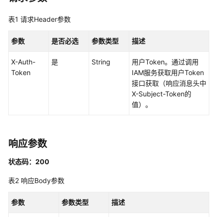
私
表1
请求Header参数
有
证
参数
是否必选
参数类型
描述
书
用
X-Auth-
是
String
用户Token。通过调用
户
Token
IAM服务获取用户Token
指
接口获取（响应消息头中
南
X-Subject-Token的
值）。
最
佳
实
践
响应参数
状态码：200
API
参
表2
响应Body参数
考
参数
参数类型
描述
使
用