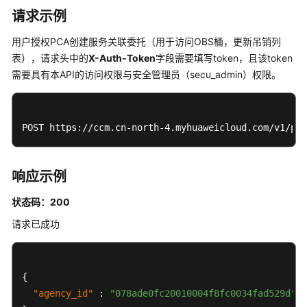
请求示例
创
建
用户授权PCA创建服务关联委托（用于访问OBS桶，更新吊销列
服
表），请求头中的
X-Auth-Token
字段需要填写token，且该token
务
需要具有本API的访问权限与安全管理员（secu_admin）权限。
委
托
-
POST https://ccm.cn-north-4.myhuaweicloud.com/v1/pr
CreateAgency
查
响应示例
询
OBS
状态码：200
桶
列
请求已成功
表
-
ListCertificateAuthorityObsBucket
{
"agency_id"
:
"078ade0fc20010004f8fc0034fad529d"
启