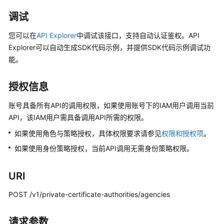
介
绍
调试
计
您可以在
API Explorer
中调试该接口，支持自动认证鉴权。API
费
Explorer可以自动生成SDK代码示例，并提供SDK代码示例调试功
说
能。
明
授权信息
快
速
账号具备所有API的调用权限，如果使用账号下的IAM用户调用当前
入
API，该IAM用户需具备调用API所需的权限。
门
如果使用角色与策略授权，具体权限要求请参见
权限和授权项
。
SSL
如果使用身份策略授权，当前API调用无需身份策略权限。
证
书
URI
用
户
POST /v1/private-certificate-authorities/agencies
指
南
请求参数