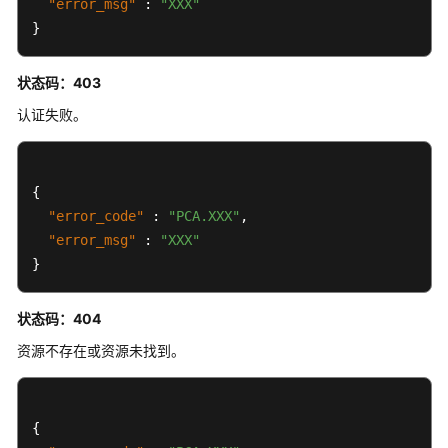
"error_msg"
:
"XXX"
}
查
询
局
状态码：403
点
认证失败。
支
持
特
性
{
"error_code"
:
"PCA.XXX"
,
应
"error_msg"
:
"XXX"
用
}
示
例
状态码：404
权
资源不存在或资源未找到。
限
和
授
{
权