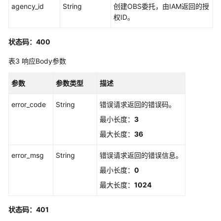
agency_id
String
创建OBS委托，由IAM返回的授
前
权ID。
必
读
状态码：400
API
表3
响应Body参数
概
览
参数
参数类型
描述
如
error_code
String
错误请求返回的错误码。
何
最小长度：
3
调
用
最大长度：
36
API
error_msg
String
错误请求返回的错误信息。
API
最小长度：
0
最大长度：
1024
管
理
状态码：401
SSL
证