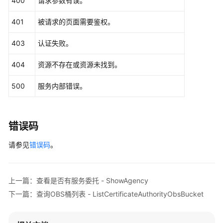
400
请求参数有误。
    request := &model.CreateAgencyRequest{}

401
被请求的页面需要鉴权。
	response, err := client.CreateAgency(request)

if
 err == 
nil
 {

403
认证失败。
        fmt.Printf(
"%+v\n"
, response)

    } 
else
 {

404
资源不存在或资源未找到。
        fmt.Println(err)

    }

500
服务内部错误。
错误码
请参见
错误码
。
上一篇：查看是否有服务委托 - ShowAgency
下一篇：查询OBS桶列表 - ListCertificateAuthorityObsBucket