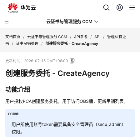
云证书与管理服务 CCM
文档首页
/
云证书与管理服务 CCM
/
API参考
/
API
/
管理私有证
书
/
证书吊销处理
/
创建服务委托 - CreateAgency
最
更新时间：
2026-07-15 GMT+08:00
新
动
创建服务委托 - CreateAgency
态
功能介绍
服
务
用户授权PCA创建服务委托，用于访问OBS桶，更新吊销列表。
公
告
用户所使用账号token需要具备安全管理员（secu_admin）
产
权限。
品