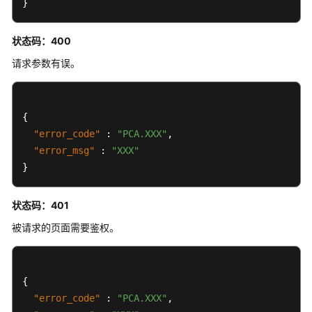
}
用
CRL
-
状态码：400
EnableCertificateAuthorityCrl
请求参数有误。
禁
用
CRL
{
-
"error_code"
:
"PCA.XXX"
,
DisableCertificateAuthorityCrl
"error_msg"
:
"XXX"
}
标
签
状态码：401
管
理
被请求的页面需要鉴权。
订
单
{
管
"error_code"
:
"PCA.XXX"
,
理