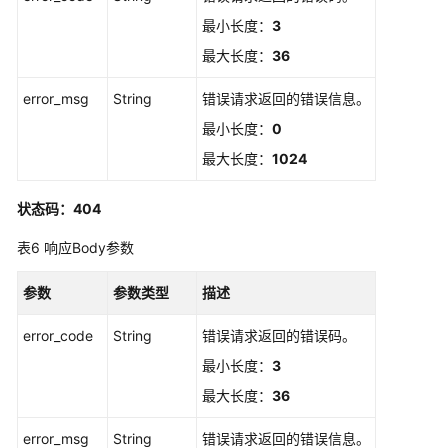
理
最小长度：
3
最大长度：
36
证
书
error_msg
String
错误请求返回的错误信息。
吊
最小长度：
0
销
处
最大长度：
1024
理
状态码：404
查
看
表6
响应Body参数
是
否
参数
参数类型
描述
具
有
error_code
String
错误请求返回的错误码。
委
最小长度：
3
托
最大长度：
36
权
限
error_msg
String
错误请求返回的错误信息。
-