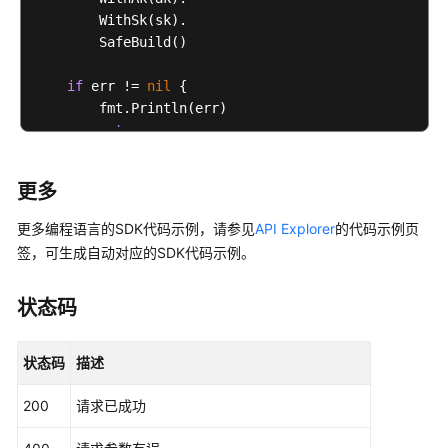
        WithSk(sk).

        SafeBuild()

if
 err != 
nil
 {

        fmt.Println(err)

return
    }

更多
    hcClient, err := ccm.CcmClientBuilder().

         WithRegion(region.ValueOf(
"<YOUR REGION>"
))
更多编程语言的SDK代码示例，请参见
API Explorer
的代码示例页
         WithCredential(auth).

签，可生成自动对应的SDK代码示例。
         SafeBuild()

状态码
if
 err != 
nil
 {

        fmt.Println(err)

状态码
描述
return
    }

200
请求已成功
    client := ccm.NewCcmClient(hcClient)
