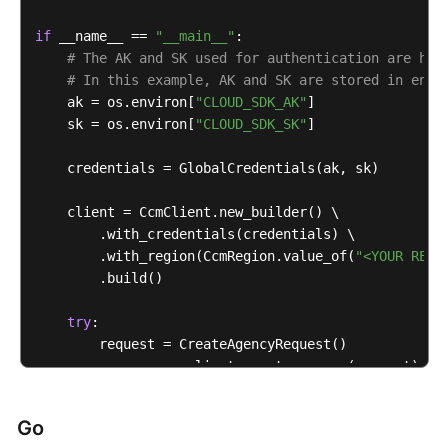
            e.printStackTrace();

区
            System.out.println(e.getHttpStatusCode()
if
 __name__ == 
"__main__"
:

域
            System.out.println(e.getRequestId());

# The AK and SK used for authentication are har
            System.out.println(e.getErrorCode());

# In this example, AK and SK are stored in envi
系
            System.out.println(e.getErrorMsg());

    ak = os.environ[
"CLOUD_SDK_AK"
]

统
        }

    sk = os.environ[
"CLOUD_SDK_SK"
]

权
    }

限
    credentials = GlobalCredentials(ak, sk)

    client = CcmClient.new_builder() \

        .with_credentials(credentials) \

        .with_region(CcmRegion.value_of(
"<YOUR REGI
        .build()

try
:

        request = CreateAgencyRequest()

        response = client.create_agency(request)

print
(response)

except
 exceptions.ClientRequestException 
as
 e:

Go
print
(e.status_code)
