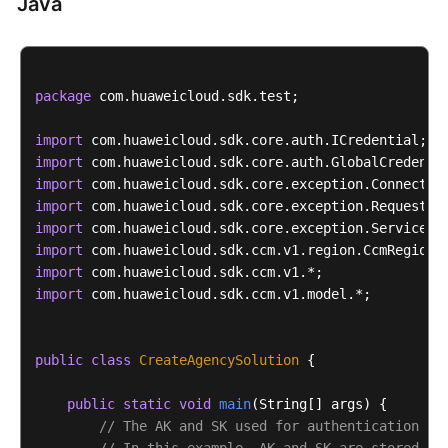
Java
帮
助
文
package
档
 com.huaweicloud.sdk.test;

下
import
载
import
import
通
import
用
import
参
import
考
import
import
 com.huaweicloud.sdk.ccm.v1.model.*;

产
品
术
public
class
CreateAgencySolution
 {

语
public
static
void
main
(String[] args)
 {

// The AK and SK used for authentication ar
责