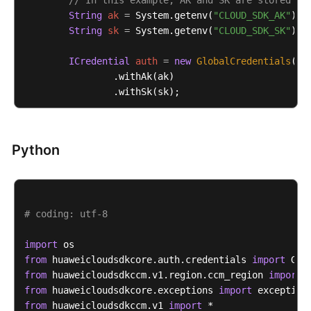
// In this example, AK and SK are stored in
任
String
ak
=
 System.getenv(
"CLOUD_SDK_AK"
);

共
String
sk
=
 System.getenv(
"CLOUD_SDK_SK"
);

担
ICredential
auth
=
new
GlobalCredentials
()

云
                .withAk(ak)

服
                .withSk(sk);

务
等
CcmClient
client
=
 CcmClient.newBuilder()

级
                .withCredential(auth)

协
Python
                .withRegion(CcmRegion.valueOf(
"<YOU
议
                .build();

（SLA）
CreateAgencyRequest
request
=
new
CreateAge
try
 {

白
# coding: utf-8
CreateAgencyResponse
response
=
 client.
皮
            System.out.println(response.toString());
书
        } 
import
catch
 (ConnectionException e) {

资
            e.printStackTrace();

from
 huaweicloudsdkcore.auth.credentials 
import
源
        } 
from
 huaweicloudsdkccm.v1.region.ccm_region 
catch
 (RequestTimeoutException e) {

import
            e.printStackTrace();

from
 huaweicloudsdkcore.exceptions 
import
支
        } 
from
 huaweicloudsdkccm.v1 
catch
 (ServiceResponseException e) {

import
 *

持