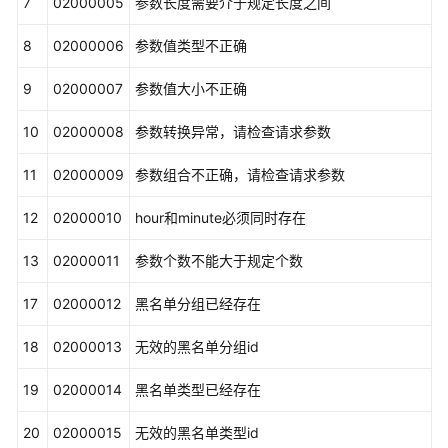
7
02000005
参数长度需要介于规定长度之间
管
理
8
02000006
参数值类型不正确
接
口
9
02000007
参数值大小不正确
10
02000008
参数转换异常，请检查请求参数
外
呼
11
02000009
参数组合不正确，请检查请求参数
黑
名
12
02000010
hour和minute必须同时存在
单
管
13
02000011
参数个数不能大于规定个数
理
接
17
02000012
黑名单分组已经存在
口
18
02000013
无效的黑名单分组id
新
增
19
02000014
黑名单类型已经存在
外
呼
20
02000015
无效的黑名单类型id
黑