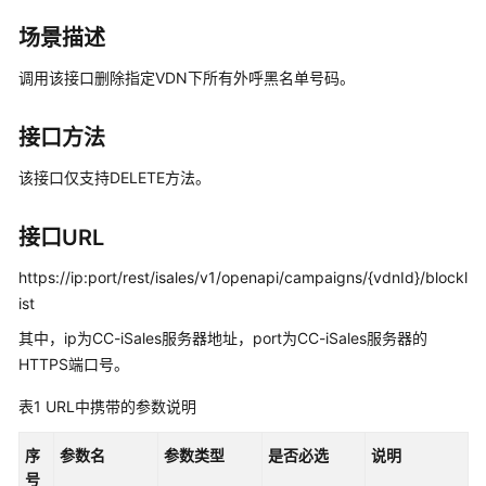
介
绍
场景描述
调用该接口删除指定VDN下所有外呼黑名单号码。
快
速
入
接口方法
门
该接口仅支持DELETE方法。
用
户
接口URL
指
南
https://ip:port/rest/isales/v1/openapi/campaigns/{vdnId}/blockl
ist
价
其中，ip为CC-iSales服务器地址，port为CC-iSales服务器的
格
HTTPS端口号。
说
明
表1
URL中携带的参数说明
开
序
参数名
参数类型
是否必选
说明
发
号