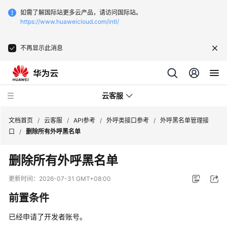
如需了解国际站更多云产品，请访问国际站。
https://www.huaweicloud.com/intl/
不再显示此消息
云客服
文档首页
/
云客服
/
API参考
/
外呼类接口参考
/
外呼黑名单管理接
口
/
删除所有外呼黑名单
最
删除所有外呼黑名单
新
动
更新时间：
2026-07-31 GMT+08:00
态
前置条件
产
已经申请了开发者账号。
品