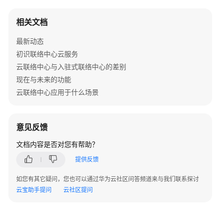
查
相关文档
询
外
最新动态
呼
初识联络中心云服务
黑
云联络中心与入驻式联络中心的差别
名
现在与未来的功能
单
云联络中心应用于什么场景
导
入
意见反馈
服
务
文档内容是否对您有帮助？
器
黑
提供反馈
名
如您有其它疑问，您也可以通过华为云社区问答频道来与我们联系探讨
单
云宝助手提问
云社区提问
数
据
文