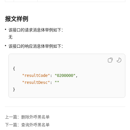
名
单
报文样例
删
该接口的请求消息体举例如下：
除
无
外
呼
该接口的响应消息体举例如下：
黑
名
单
{
"resultCode"
:
"0200000"
,
删
"resultDesc"
:
""
除
所
}
有
外
呼
黑
上一篇：删除外呼黑名单
名
下一篇：查询外呼黑名单
单