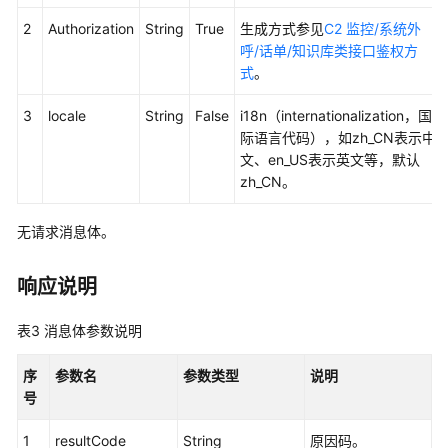
口
2
Authorization
String
True
生成方式参见
C2 监控/系统外
参
呼/话单/知识库类接口鉴权方
考
式
。
（API
Fabric）
3
locale
String
False
i18n（internationalization，国
际语言代码），如zh_CN表示中
座
文、en_US表示英文等，默认
席
zh_CN。
操
作
类
无请求消息体。
接
口
响应说明
参
考
表3
消息体参数说明
监
序
参数名
参数类型
说明
控
号
类
接
1
resultCode
String
原因码。