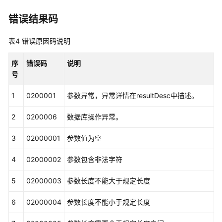
简
介
错误结果码
外
表4
错误原因码说明
呼
活
序
错误码
说明
动
号
管
理
1
0200001
参数异常，异常详情在resultDesc中描述。
接
口
2
0200006
数据库操作异常。
外
3
02000001
参数值为空
呼
活
4
02000002
参数包含非法字符
动
的
5
02000003
参数长度不能大于规定长度
特
殊
6
02000004
参数长度不能小于规定长度
日
期