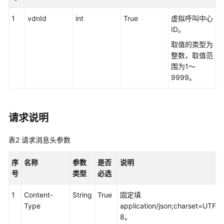
指
南
1
vdnId
int
True
虚拟呼叫中心
ID。
API
取值的类型为
参
整数，取值范
考
围为1～
9999。
接
口
鉴
请求说明
权
方
式
表2
请求消息头参数
系
序
名称
参数
是否
说明
统
号
类型
必选
配
1
Content-
置
String
True
固定填
Type
类
application/json;charset=UTF-
接
8。