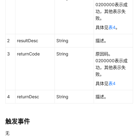
口
0200000表示成
参
功，其他表示失
考
败。
具体见
表4
。
外
呼
2
resultDesc
String
描述。
类
接
3
returnCode
String
原因码。
口
0200000表示成
参
功，其他表示失
考
败。
具体见
表4
前
言
4
returnDesc
String
描述。
修
改
记
触发事件
录
无