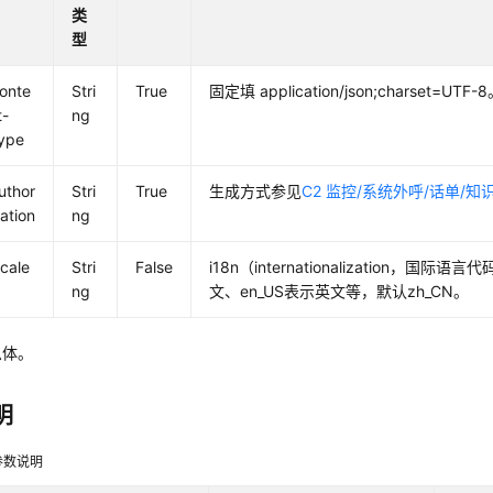
类
型
onte
Stri
True
固定填 application/json;charset=UTF-
t-
ng
ype
uthor
Stri
True
生成方式参见
C2 监控/系统外呼/话单/
zation
ng
ocale
Stri
False
i18n（internationalization，国际
ng
文、en_US表示英文等，默认zh_CN。
息体。
明
参数说明