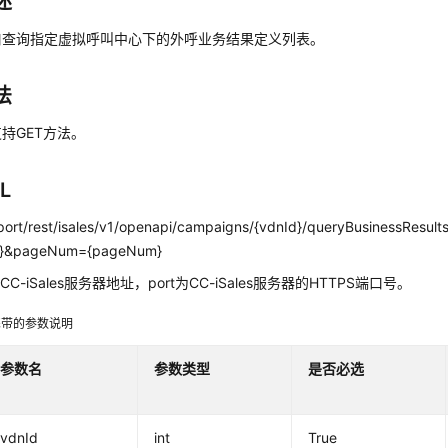
述
口查询指定虚拟呼叫中心下的外呼业务结果定义列表。
法
持GET方法。
L
p:port/rest/isales/v1/openapi/campaigns/{vdnId}/queryBusinessResul
e}&pageNum={pageNum}
CC-iSales服务器地址，port为CC-iSales服务器的HTTPS端口号。
携带的参数说明
参数名
参数类型
是否必选
vdnId
int
True