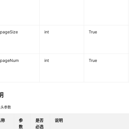
pageSize
int
True
pageNum
int
True
明
息头参数
名称
参
是否
说明
数
必选