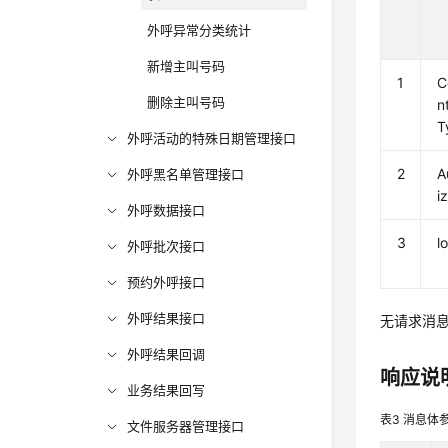
外呼异常分类统计
新增主叫号码
1
C
删除主叫号码
n
T
外呼活动的特殊日期管理接口
2
A
外呼黑名单管理接口
i
外呼数据接口
3
l
外呼批次接口
预约外呼接口
外呼结果接口
无请求消
外呼结果回调
响应说
业务结果回写
表3
消息体
文件服务器管理接口