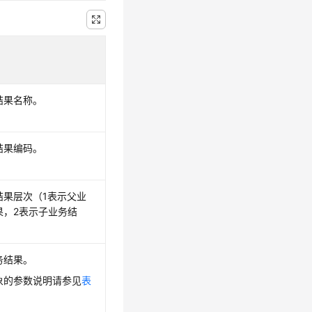
结果名称。
结果编码。
结果层次（1表示父业
果，2表示子业务结
。
务结果。
象的参数说明请参见
表