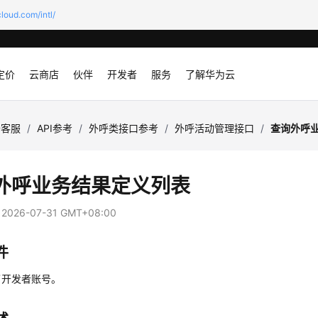
loud.com/intl/
定价
云商店
伙伴
开发者
服务
了解华为云
云客服
/
API参考
/
外呼类接口参考
/
外呼活动管理接口
/
查询外呼
外呼业务结果定义列表
：
2026-07-31 GMT+08:00
件
了开发者账号。