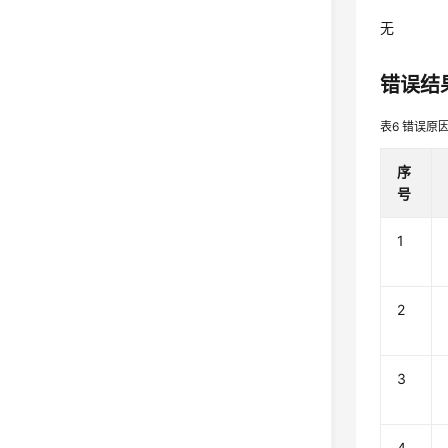
无
错误结
表6
错误原
序
号
1
2
3
4