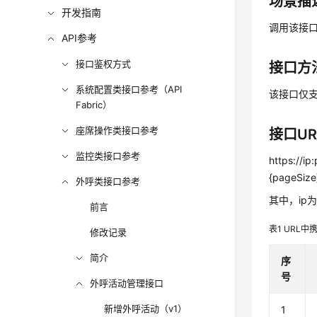
场景描
开发指南
调用该接
API参考
接口鉴权方式
接口方
系统配置类接口参考（API
该接口仅支
Fabric）
座席操作类接口参考
接口UR
监控类接口参考
https://i
{pageSiz
外呼类接口参考
其中，ip为
前言
表1
URL中
修改记录
简介
序
号
外呼活动管理接口
新增外呼活动（v1）
1