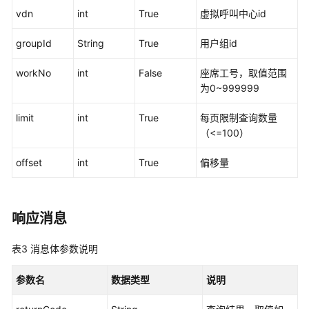
vdn
int
True
虚拟呼叫中心id
座
席
groupId
String
True
用户组id
操
作
workNo
int
False
座席工号，取值范围
类
为0~999999
接
口
limit
int
True
每页限制查询数量
参
（<=100）
考
offset
int
True
偏移量
监
控
类
接
响应消息
口
参
表3
消息体参数说明
考
参数名
数据类型
说明
前
言