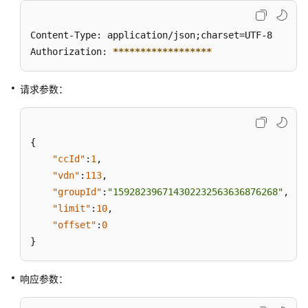
批
Content-Type: application/json;charset=UTF-8

量
Authorization: 
****
****
****
****
**
删
除
用
请求参数：
户
组
成
{
员
"ccId"
:
1
,
"vdn"
批
:
113
,
量
"groupId"
:
"159282396714302232563636876268"
,
新
"limit"
:
10
,
增
"offset"
:
0
用
}
户
组
响应参数：
成
员