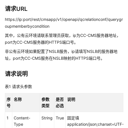
入
门
请求URL
https://ip:port/rest/cmsapp/v1/openapi/qcrelationconf/querygr
用
户
oupmemberbycondition
指
其中，公有云环境请联系管理员获取，ip为CC-CMS服务器地址，
南
port为CC-CMS服务器的HTTPS端口号。
非公有云环境如果配置了NSLB服务，ip请填写NSLB的服务器地
价
格
址，port为CC-CMS服务在NSLB映射的HTTPS端口号。
说
明
请求说明
开
表1
请求头参数
发
指
序
名称
参数
是否
说明
南
号
类型
必选
API
1
Content-
String
True
固定填
参
Type
application/json;charset=UTF-