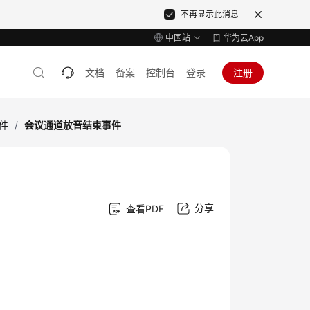
不再显示此消息
中国站
华为云App
文档
备案
控制台
登录
注册
件
/
会议通道放音结束事件
分享
查看PDF