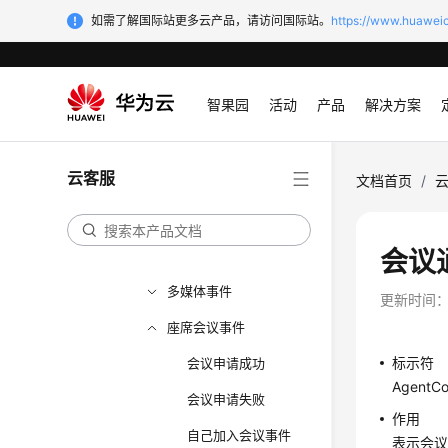
座席状态类事件
如需了解国际站更多云产品，请访问国际站。
https://www.huaweic
音视频通话事件
外呼相关
智果园
活动
产品
解决方案
录音事件
质检放音事件
云客服
文档首页
/
实时质检事件
物理话机事件
会议
其他座席相关事件
多媒体事件
更新时间
座席会议事件
标示符
会议申请成功
AgentCo
会议申请失败
作用
自己加入会议事件
表示会