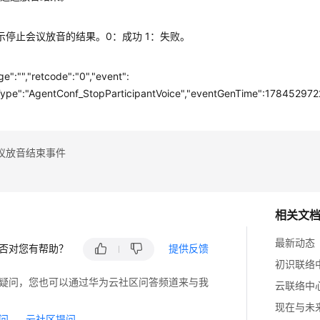
息
lt表示停止会议放音的结果。0：成功 1：失败。
e":"","retcode":"0","event":
ype":"AgentConf_StopParticipantVoice","eventGenTime":17845297225
议放音结束事件
相关文
最新动态
否对您有帮助？
提供反馈
初识联络
疑问，您也可以通过华为云社区问答频道来与我
云联络中
现在与未
问
云社区提问