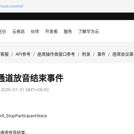
loud.com/intl/
定价
云商店
伙伴
开发者
服务
了解华为云
云客服
/
API参考
/
座席操作类接口参考
/
附录
/
事件
/
座席会议事
通道放音结束事件
：
2026-07-31 GMT+08:00
nf_StopParticipantVoice
议通道放音结束。