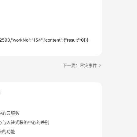
90,"workNo":"154","content":{"result":0}}}
下一篇：容灾事件
档
中心云服务
心与入驻式联络中心的差别
来的功能