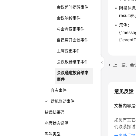
会议超时提醒事件
附带信
resu
会议响铃事件
示例：
与会者变更事件
{"messag
{"eventT
自己离开会议事件
主席变更事件
会议放音结束事件
上一篇：会
会议通道放音结束
事件
容灾事件
意见反馈
话机联动事件
文档内容是
错误结果码
如您有其它
座席状态说明
们联系探讨
呼叫类型
云宝助手提