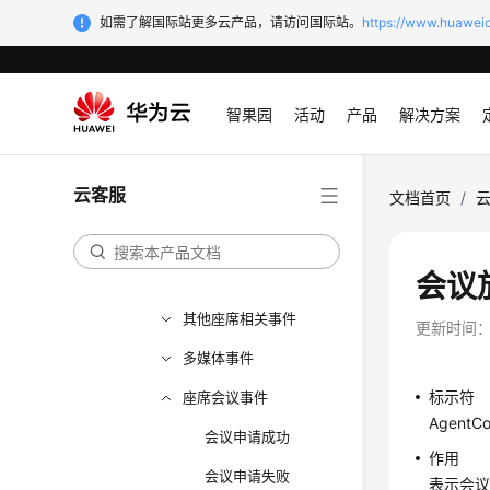
事件
如需了解国际站更多云产品，请访问国际站。
https://www.huaweic
座席状态类事件
音视频通话事件
智果园
活动
产品
解决方案
外呼相关
录音事件
云客服
文档首页
/
质检放音事件
实时质检事件
会议
物理话机事件
其他座席相关事件
更新时间
多媒体事件
标示符
座席会议事件
AgentCo
会议申请成功
作用
会议申请失败
表示会