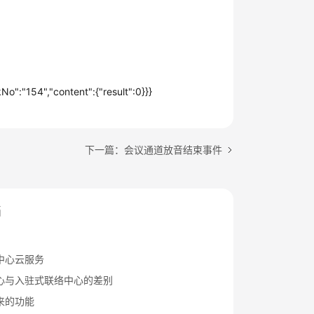
":"154","content":{"result":0}}}
下一篇：会议通道放音结束事件
档
中心云服务
心与入驻式联络中心的差别
来的功能