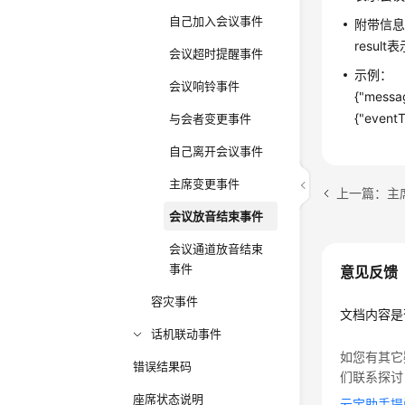
自己加入会议事件
附带信
resu
会议超时提醒事件
示例：
会议响铃事件
{"messag
{"event
与会者变更事件
自己离开会议事件
主席变更事件
上一篇：主
会议放音结束事件
会议通道放音结束
事件
意见反馈
容灾事件
文档内容是
话机联动事件
如您有其它
错误结果码
们联系探讨
座席状态说明
云宝助手提