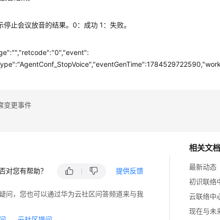
息
lt表示停止会议放音的结果。0：成功 1：失败。
e":"","retcode":"0","event":
Type":"AgentConf_StopVoice","eventGenTime":1784529722590,"workNo
席变更事件
相关文
最新动态
否对您有帮助？
提供反馈
初识联络
疑问，您也可以通过华为云社区问答频道来与我
云联络中
现在与未
问
云社区提问