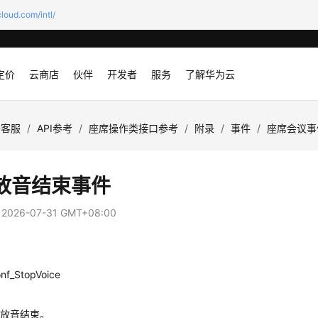
loud.com/intl/
定价
云商店
伙伴
开发者
服务
了解华为云
云客服
/
API参考
/
座席操作类接口参考
/
附录
/
事件
/
座席会议事
放音结束事件
：
2026-07-31 GMT+08:00
nf_StopVoice
议放音结束。