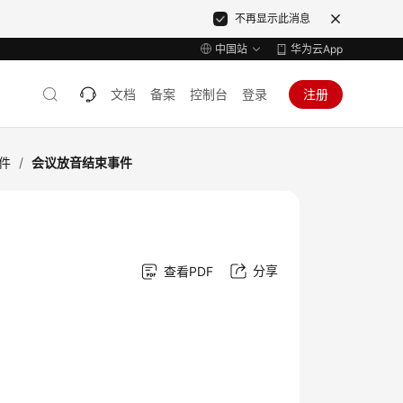
不再显示此消息
中国站
华为云App
文档
备案
控制台
登录
注册
件
/
会议放音结束事件
分享
查看PDF