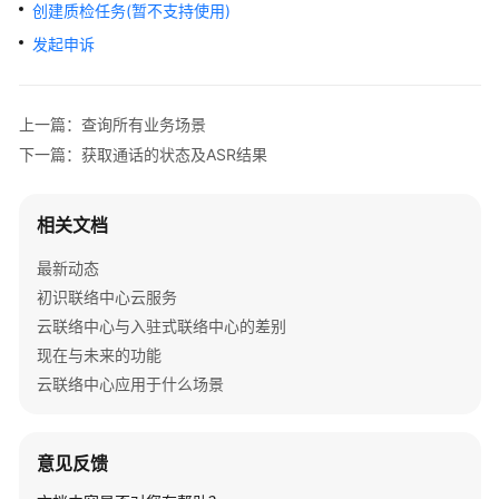
介
创建质检任务(暂不支持使用)
绍
发起申诉
快
速
上一篇：查询所有业务场景
入
下一篇：获取通话的状态及ASR结果
门
用
相关文档
户
指
最新动态
南
初识联络中心云服务
云联络中心与入驻式联络中心的差别
价
现在与未来的功能
格
云联络中心应用于什么场景
说
明
开
意见反馈
发