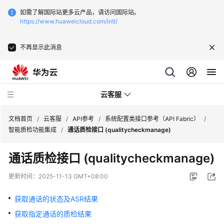
如需了解国际站更多云产品，请访问国际站。
https://www.huaweicloud.com/intl/
不再显示此消息
云客服
文档首页
/
云客服
/
API参考
/
系统配置类接口参考（API Fabric）
/
智能质检功能集成
/
通话质检接口 (qualitycheckmanage)
最
通话质检接口 (qualitycheckmanage)
新
动
更新时间：
2025-11-13 GMT+08:00
态
获取通话的状态及ASR结果
产
获取指定通话的质检结果
品