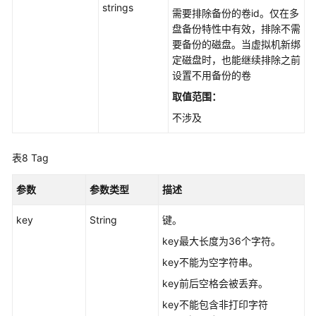
strings
语
需要排除备份的卷id。仅在多
盘备份特性中有效，排除不需
责
要备份的磁盘。当虚拟机新绑
任
定磁盘时，也能继续排除之前
共
设置不用备份的卷
担
取值范围：
不涉及
云
服
务
表8
Tag
等
级
参数
参数类型
描述
协
议
key
String
键。
（SLA）
key最大长度为36个字符。
白
key不能为空字符串。
皮
key前后空格会被丢弃。
书
key不能包含非打印字符
资