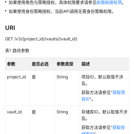
介
如果使用角色与策略授权，具体权限要求请参见
权限和授权项
。
绍
如果使用身份策略授权，当前API调用无需身份策略权限。
计
URI
费
说
GET /v3/{project_id}/vaults/{vault_id}
明
表1
路径参数
快
速
参数
是否必选
参数类型
描述
入
门
project_id
是
String
项目ID，默认取值不涉
及。
用
获取方法请参见"
获取项
户
目ID
"。
指
南
vault_id
是
String
存储库ID，默认取值不涉
及。
混
获取方法请参见"
获取存
合
储库ID
"。