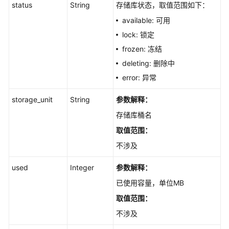
status
String
存储库状态，取值范围如下：
量
总
available: 可用
览
lock: 锁定
-
frozen: 冻结
ShowSummary
deleting: 删除中
项
error: 异常
目
storage_unit
String
参数解释：
策
存储库桶名
略
取值范围：
不涉及
备
份
used
Integer
参数解释：
特
已使用容量，单位MB
性
取值范围：
查
不涉及
询