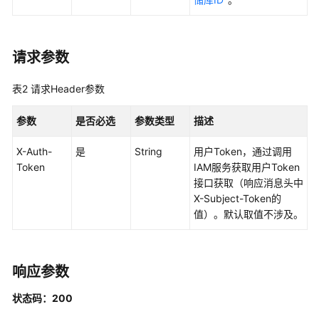
云
备
份
特
请求参数
性
指
表2
请求Header参数
南
参数
是否必选
参数类型
描述
最
佳
X-Auth-
是
String
用户Token，通过调用
实
Token
IAM服务获取用户Token
践
接口获取（响应消息头中
X-Subject-Token的
API
值）。默认取值不涉及。
参
考
响应参数
使
用
状态码：200
前
必