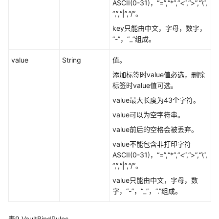
ASCII(0-31)，“=”,“*”,“<”,“>”,“\”,
源
“,”,“|”,“/”。
支
key只能由中文，字母，数字，
持
“-”，“_”组成。
区
value
String
值。
域
添加标签时value值必选，删除
系
标签时value值可选。
统
value最大长度为43个字符。
权
value可以为空字符串。
限
value前后的空格会被丢弃。
value不能包含非打印字符
ASCII(0-31)，“=”,“*”,“<”,“>”,“\”,
“,”,“|”,“/”。
value只能由中文，字母，数
字，“-”，“_”，“.”组成。
表9
VaultBindRules