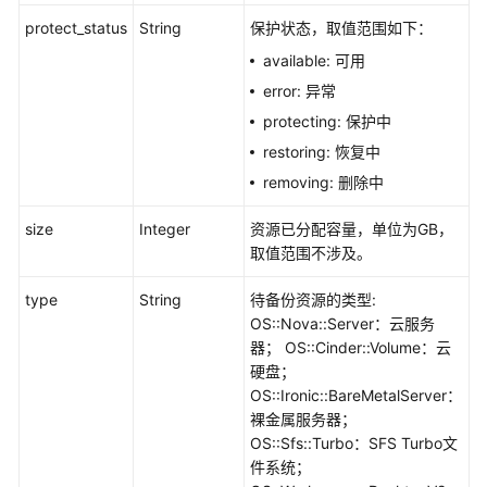
SDK
protect_status
String
保护状态，取值范围如下：
参
available: 可用
考
error: 异常
场
protecting: 保护中
景
restoring: 恢复中
代
removing: 删除中
码
示
size
Integer
资源已分配容量，单位为GB，
例
取值范围不涉及。
故
type
String
待备份资源的类型:
障
OS::Nova::Server：云服务
排
器； OS::Cinder::Volume：云
除
硬盘；
OS::Ironic::BareMetalServer：
常
裸金属服务器；
见
OS::Sfs::Turbo：SFS Turbo文
问
件系统；
题