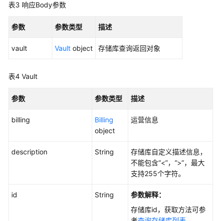
表3
响应Body参数
读
参数
参数类型
描述
API
概
vault
Vault
object
存储库查询返回对象
览
表4
Vault
如
何
参数
参数类型
描述
调
用
billing
Billing
运营信息
API
object
API
description
String
存储库自定义描述信息，
不能包含“<”，“>”，最大
运
支持255个字符。
营
id
String
参数解释：
文
存储库id，获取方法可参
件
考
查询存储库列表