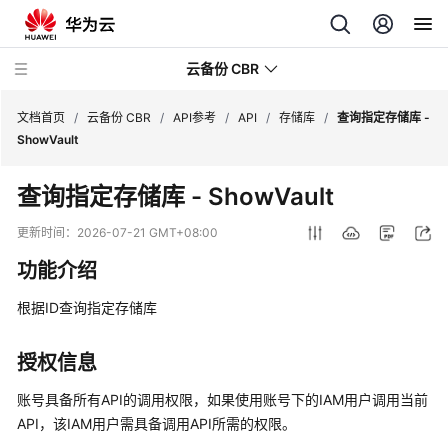
云备份 CBR
文档首页
/
云备份 CBR
/
API参考
/
API
/
存储库
/
查询指定存储库 -
ShowVault
最
查询指定存储库 - ShowVault
新
动
更新时间：
2026-07-21 GMT+08:00
态
功能介绍
服
根据ID查询指定存储库
务
公
告
授权信息
账号具备所有API的调用权限，如果使用账号下的IAM用户调用当前
产
API，该IAM用户需具备调用API所需的权限。
品