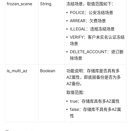
frozen_scene
String
冻结场景，取值范围如下：
可
保
POLICE：公安冻结场景
护
ARREAR：欠费场景
性
ILLEGAL：违规冻结场景
VERIFY：客户未实名认证冻结
备
场景
份
共
DELETE_ACCOUNT：退订删
享
除场景
is_multi_az
Boolean
功能说明：存储库是否具有多
组
AZ属性，即底层备份是否为多
织
AZ备份。
策
略
取值范围：
true：存储库具有多AZ属性
标
false：存储库不具有多AZ属
签
性
还
原