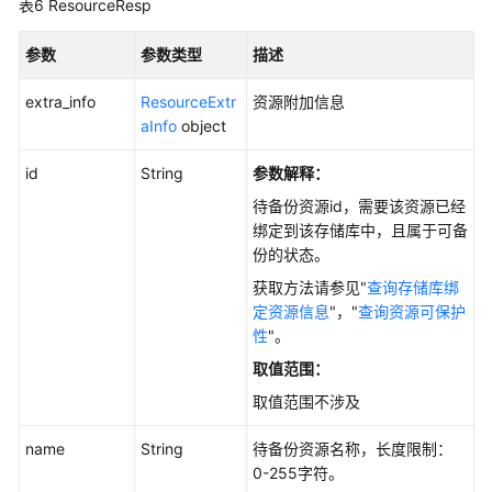
表6
ResourceResp
点
参数
参数类型
描述
计
量
extra_info
ResourceExtr
资源附加信息
aInfo
object
应
用
id
String
参数解释：
示
待备份资源id，需要该资源已经
例
绑定到该存储库中，且属于可备
份的状态。
权
获取方法请参见"
查询存储库绑
限
定资源信息
"，"
查询资源可保护
和
性
"。
授
权
取值范围：
项
取值范围不涉及
附
name
String
待备份资源名称，长度限制：
录
0-255字符。