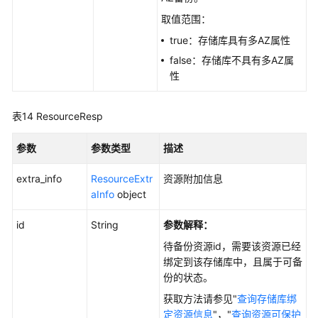
取值范围：
true：存储库具有多AZ属性
false：存储库不具有多AZ属
性
表14
ResourceResp
参数
参数类型
描述
extra_info
ResourceExtr
资源附加信息
aInfo
object
id
String
参数解释：
待备份资源id，需要该资源已经
绑定到该存储库中，且属于可备
份的状态。
获取方法请参见"
查询存储库绑
定资源信息
"，"
查询资源可保护