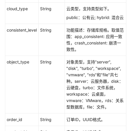
设
置
cloud_type
String
云类型，支持类型如下。
存
public：公有云; hybrid: 混合云
储
库
consistent_level
String
功能描述：存储库规格。取值范
资
围：app_consistent: 应用一致
源
性，crash_consistent: 崩溃一
-
致性。
SetVaultResource
object_type
String
对象类型，支持"server",
变
"disk", "turbo", "workspace",
更
"vmware", "rds"和"file"共七
指
种。server：云服务器，disk：
定
云硬盘，turbo：文件系统，
存
workspace：云桌面，
储
vmware：VMware，rds：关系
库
型数据库，file：文件。
备
份
order_id
String
订单ID，UUID格式。
过
期