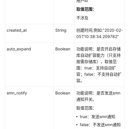
用户id
RemoveVaultResource
取值范围：
添
不涉及
加
created_at
String
创建时间,例如:"2020-02-
资
05T10:38:34.209782"
源
-
auto_expand
Boolean
功能说明：是否开启存储
AddVaultResource
库自动扩容能力（只支持
按需存储库），取值范
设
围：true：支持自动扩
置
容；false：不支持自动扩
存
容。
储
库
smn_notify
Boolean
功能说明：是否发送smn
策
通知开关。
略
-
取值范围：
AssociateVaultPolicy
true：发送smn通知
false：不发送smn通知
解