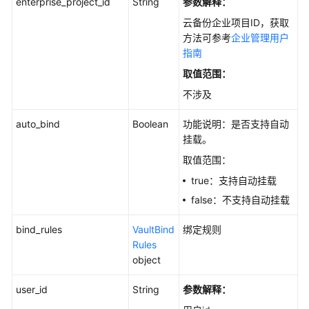
enterprise_project_id
String
参数解释：
改
云备份企业项目ID，获取
存
方法可参考
企业管理用户
储
指南
库
取值范围：
-
UpdateVault
不涉及
删
auto_bind
Boolean
功能说明：是否支持自动
除
挂载。
存
取值范围：
储
true：支持自动挂载
库
-
false：不支持自动挂载
DeleteVault
bind_rules
VaultBind
绑定规则
移
Rules
除
object
资
user_id
源
String
参数解释：
-