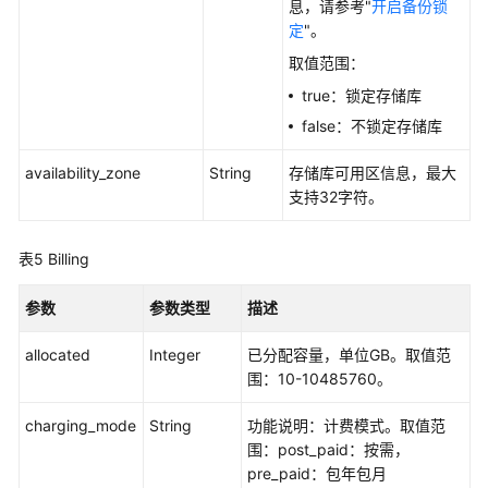
息，请参考"
开启备份锁
-
定
"。
ListExternalVault
取值范围：
迁
true：锁定存储库
移
false：不锁定存储库
资
源
availability_zone
String
存储库可用区信息，最大
-
支持32字符。
MigrateVaultResource
批
表5
Billing
量
修
参数
参数类型
描述
改
存
allocated
Integer
已分配容量，单位GB。取值范
储
围：10-10485760。
库
-
charging_mode
String
功能说明：计费模式。取值范
BatchUpdateVault
围：post_paid：按需，
pre_paid：包年包月