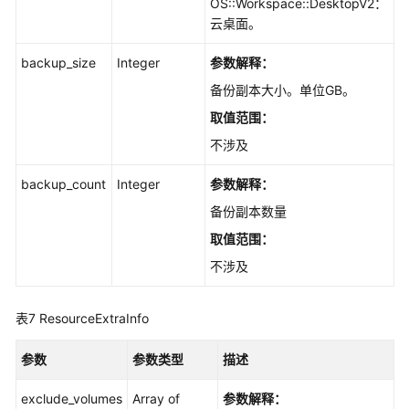
OS::Workspace::DesktopV2：
云桌面。
视
频
backup_size
Integer
参数解释：
帮
备份副本大小。单位GB。
助
取值范围：
文
不涉及
档
下
backup_count
Integer
参数解释：
载
备份副本数量
取值范围：
通
不涉及
用
参
表7
ResourceExtraInfo
考
参数
参数类型
描述
产
品
exclude_volumes
Array of
参数解释：
术