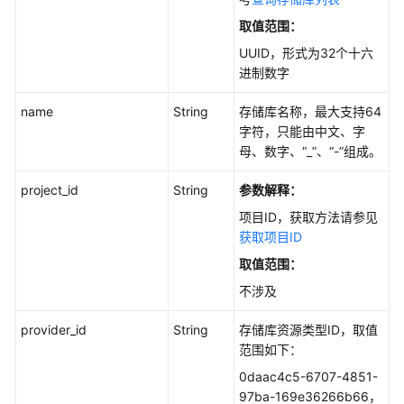
应
用
取值范围：
备
UUID，形式为32个十六
份
进制数字
任
name
String
存储库名称，最大支持64
务
字符，只能由中文、字
母、数字、“_”、“-”组成。
存
储
project_id
String
参数解释：
库
项目ID，获取方法请参见
获取项目ID
创
取值范围：
建
存
不涉及
储
库
provider_id
String
存储库资源类型ID，取值
-
范围如下：
CreateVault
0daac4c5-6707-4851-
97ba-169e36266b66，