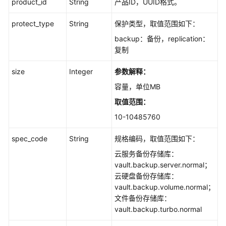
product_id
String
产品ID，UUID格式。
时
间
protect_type
String
保护类型，取值范围如下：
-
backup：备份，replication：
UpdateExpirationTime
复制
创
size
Integer
参数解释：
建
容量，单位MB
包
周
取值范围：
期
10-10485760
存
储
spec_code
String
规格编码，取值范围如下：
库
云服务备份存储库：
-
vault.backup.server.normal；
CreatePostPaidVault
云硬盘备份存储库：
vault.backup.volume.normal；
存
文件备份存储库：
储
vault.backup.turbo.normal
库
容