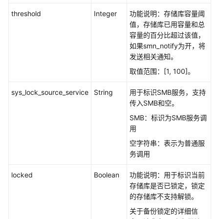
除
threshold
Integer
功能说明：存储库容量阈
存
值，存储库已用容量和总
储
容量的百分比超过该值，
库
如果smn_notify为开，将
策
发送相关通知。
略
-
取值范围：[1, 100]。
DisassociateVaultPolicy
sys_lock_source_service
String
用于标识SMB服务，支持
传入SMB和空。
查
询
SMB：标识为SMB服务调
其
用
他
空字符串：表示为普通服
区
务调用
域
存
locked
Boolean
功能说明：用于标识当前
储
存储库是否已锁定，锁定
库
的存储库不支持解锁。
列
关于备份锁定的详细信
表