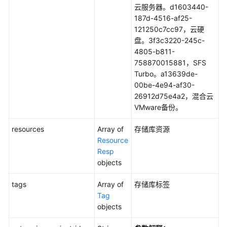
查
云服务器。d1603440-
询
187d-4516-af25-
指
121250c7cc97，云硬
定
盘。3f3c3220-245c-
存
4805-b811-
储
758870015881，SFS
库
Turbo。a13639de-
-
00be-4e94-af30-
ShowVault
26912d75e4a2，混合云
VMware备份。
查
询
resources
Array of
存储库资源
存
Resource
储
Resp
库
objects
列
表
tags
Array of
存储库标签
-
Tag
ListVault
objects
修