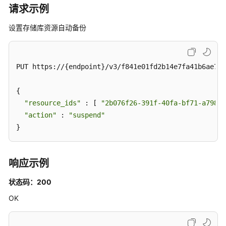
运
请求示例
营
设置存储库资源自动备份
文
件
应
PUT https://{endpoint}/v3/f841e01fd2b14e7fa41b6ae7aa
用
备
{

份
"resource_ids"
 : [ 
"2b076f26-391f-40fa-bf71-a79894
"action"
 : 
"suspend"
任
}
务
存
响应示例
储
库
状态码：200
创
OK
建
存