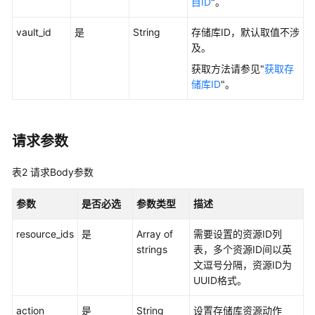
目ID
"。
指
南
vault_id
是
String
存储库ID，默认取值不涉
及。
混
获取方法请参见"
获取存
合
储库ID
"。
云
备
份
特
请求参数
性
指
表2
请求Body参数
南
参数
是否必选
参数类型
描述
最
佳
resource_ids
是
Array of
需要设置的资源ID列
实
strings
表，多个资源ID间以英
践
文逗号分隔，资源ID为
UUID格式。
API
参
action
是
String
设置存储库资源动作