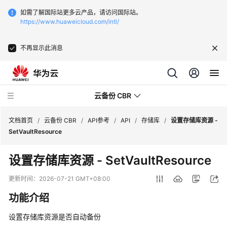
如需了解国际站更多云产品，请访问国际站。
https://www.huaweicloud.com/intl/
不再显示此消息
云备份 CBR
文档首页
/
云备份 CBR
/
API参考
/
API
/
存储库
/
设置存储库资源 -
SetVaultResource
最
设置存储库资源 - SetVaultResource
新
动
更新时间：
2026-07-21 GMT+08:00
态
功能介绍
服
设置存储库资源是否自动备份
务