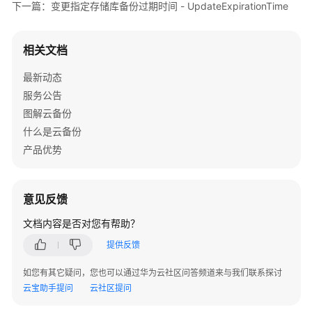
列
下一篇：变更指定存储库备份过期时间 - UpdateExpirationTime
表
-
相关文档
ListVault
最新动态
修
服务公告
改
存
图解云备份
储
什么是云备份
库
产品优势
-
UpdateVault
意见反馈
删
除
文档内容是否对您有帮助？
存
提供反馈
储
库
如您有其它疑问，您也可以通过华为云社区问答频道来与我们联系探讨
-
云宝助手提问
云社区提问
DeleteVault