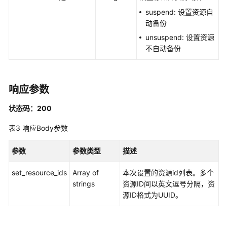
考
suspend: 设置资源自
动备份
使
unsuspend: 设置资源
用
不自动备份
前
必
读
响应参数
API
概
状态码：200
览
表3
响应Body参数
如
参数
参数类型
描述
何
调
set_resource_ids
Array of
本次设置的资源id列表。多个
用
strings
资源ID间以英文逗号分隔，资
API
源ID格式为UUID。
API