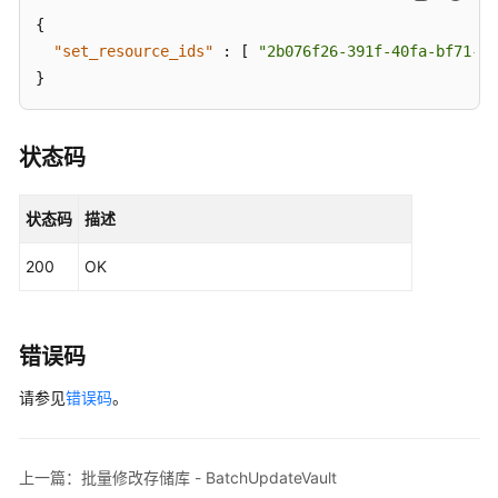
储
{
库
"set_resource_ids"
:
[
"2b076f26-391f-40fa-bf71-a7
-
}
CreateVault
查
状态码
询
指
定
状态码
描述
存
储
200
OK
库
-
ShowVault
错误码
查
请参见
错误码
。
询
存
储
上一篇：批量修改存储库 - BatchUpdateVault
库