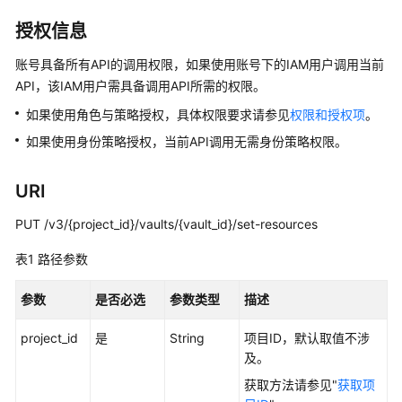
公
告
授权信息
账号具备所有API的调用权限，如果使用账号下的IAM用户调用当前
产
API，该IAM用户需具备调用API所需的权限。
品
介
如果使用角色与策略授权，具体权限要求请参见
权限和授权项
。
绍
如果使用身份策略授权，当前API调用无需身份策略权限。
计
URI
费
说
PUT /v3/{project_id}/vaults/{vault_id}/set-resources
明
表1
路径参数
快
速
参数
是否必选
参数类型
描述
入
门
project_id
是
String
项目ID，默认取值不涉
及。
用
获取方法请参见"
获取项
户