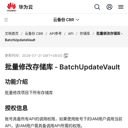
云备份 CBR
文档首页
/
云备份 CBR
/
API参考
/
API
/
存储库
/
批量修改存储库 -
BatchUpdateVault
最
更新时间：
2026-07-21 GMT+08:00
新
动
批量修改存储库 - BatchUpdateVault
态
功能介绍
服
务
批量修改项目下所有存储库
公
告
授权信息
产
账号具备所有API的调用权限，如果使用账号下的IAM用户调用当前
品
API，该IAM用户需具备调用API所需的权限。