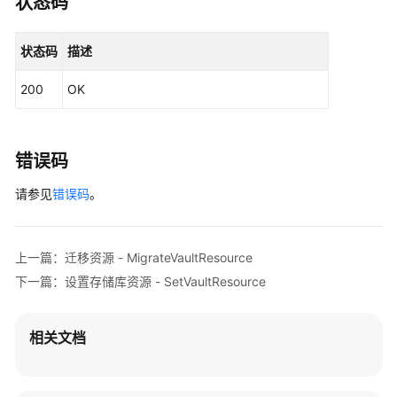
状态码
改
存
状态码
描述
储
库
200
OK
-
UpdateVault
删
错误码
除
请参见
错误码
。
存
储
库
-
上一篇：迁移资源 - MigrateVaultResource
DeleteVault
下一篇：设置存储库资源 - SetVaultResource
移
除
相关文档
资
源
-