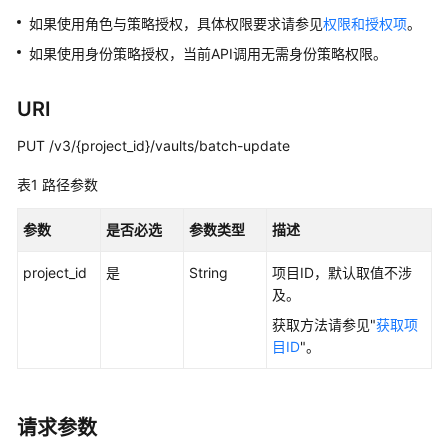
介
绍
如果使用角色与策略授权，具体权限要求请参见
权限和授权项
。
如果使用身份策略授权，当前API调用无需身份策略权限。
计
费
URI
说
明
PUT /v3/{project_id}/vaults/batch-update
快
表1
路径参数
速
入
参数
是否必选
参数类型
描述
门
project_id
是
String
项目ID，默认取值不涉
用
及。
户
获取方法请参见"
获取项
指
目ID
"。
南
混
请求参数
合