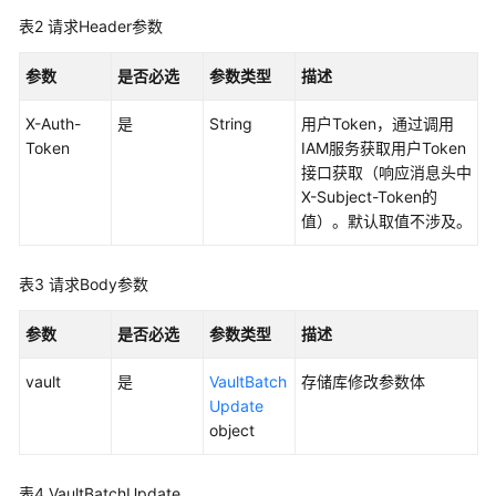
云
备
表2
请求Header参数
份
特
参数
是否必选
参数类型
描述
性
指
X-Auth-
是
String
用户Token，通过调用
南
Token
IAM服务获取用户Token
接口获取（响应消息头中
X-Subject-Token的
最
值）。默认取值不涉及。
佳
实
践
表3
请求Body参数
API
参数
是否必选
参数类型
描述
参
考
vault
是
VaultBatch
存储库修改参数体
Update
使
object
用
前
表4
VaultBatchUpdate
必