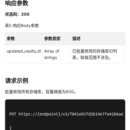
应
响应参数
用
备
状态码：200
份
表5
响应Body参数
任
参数
参数类型
描述
务
updated_vaults_id
Array of
已批量修改的存储库ID列
存
strings
表，取值范围不涉及。
储
库
创
请求示例
建
批量修改所有存储库，容量阈值为60G。
存
储
库
-
PUT https://{endpoint}/v3/f841e01fd2b14e7fa41b6ae7aa
CreateVault
{
