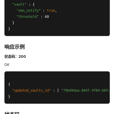
查
"vault"
 : {

询
"smn_notify"
 : 
true
,

指
"threshold"
 : 60

定
  }

存
储
}
库
-
ShowVault
响应示例
状态码：200
查
询
OK
存
储
库
{
列
"updated_vaults_id"
表
:
[
"79bd9daa-884f-4f84-b8fe-2
-
}
ListVault
修