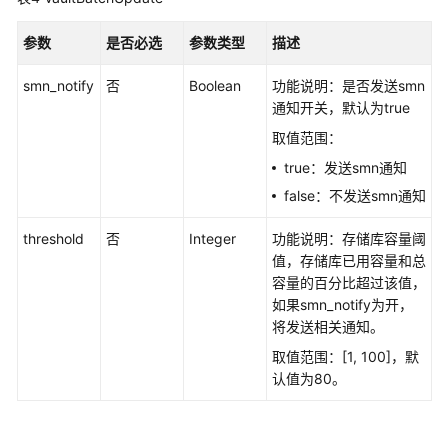
读
参数
是否必选
参数类型
描述
API
smn_notify
否
Boolean
功能说明：是否发送smn
概
通知开关，默认为true
览
取值范围：
如
true：发送smn通知
何
false：不发送smn通知
调
用
threshold
否
Integer
功能说明：存储库容量阈
API
值，存储库已用容量和总
容量的百分比超过该值，
API
如果smn_notify为开，
将发送相关通知。
运
取值范围：[1, 100]，默
营
认值为80。
文
件