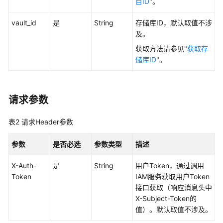
目ID
"。
指
南
vault_id
是
String
存储库ID，默认取值不涉
及。
混
获取方法请参见"
获取存
合
储库ID
"。
云
备
份
特
请求参数
性
指
表2
请求Header参数
南
参数
是否必选
参数类型
描述
最
佳
X-Auth-
是
String
用户Token，通过调用
实
Token
IAM服务获取用户Token
践
接口获取（响应消息头中
X-Subject-Token的
API
值）。默认取值不涉及。
参