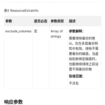
储
库
表5
ResourceExtraInfo
-
CreateVault
参数
是否必选
参数类型
描述
查
exclude_volumes
否
Array of
参数解释：
询
strings
需要排除备份的卷
指
id。仅在多盘备份特
定
性中有效，排除不需
存
要备份的磁盘。当虚
储
拟机新绑定磁盘时，
库
也能继续排除之前设
-
置不用备份的卷
ShowVault
取值范围：
查
不涉及
询
存
储
库
响应参数