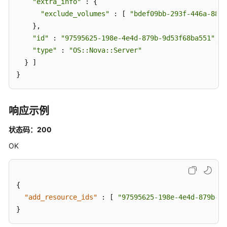
"extra_info"
 : {

移
"exclude_volumes"
 : [ 
"bdef09bb-293f-446a-88a4
除
    },

资
"id"
 : 
"97595625-198e-4e4d-879b-9d53f68ba551"
,

源
"type"
 : 
"OS::Nova::Server"
-
  } ]

RemoveVaultResource
}
添
加
响应示例
资
源
状态码：200
-
OK
AddVaultResource
设
置
{
存
"add_resource_ids"
:
[
"97595625-198e-4e4d-879b-9d
储
}
库
策