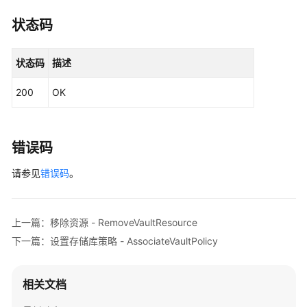
略
状态码
-
AssociateVaultPolicy
状态码
描述
解
除
200
OK
存
储
库
错误码
策
略
请参见
错误码
。
-
DisassociateVaultPolicy
上一篇：移除资源 - RemoveVaultResource
查
下一篇：设置存储库策略 - AssociateVaultPolicy
询
其
他
相关文档
区
域