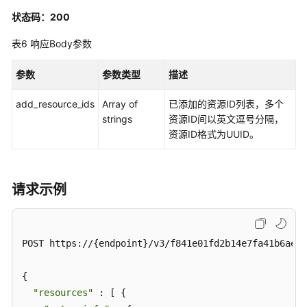
列
状态码：200
表
-
表6
响应Body参数
ListVault
参数
参数类型
描述
修
改
add_resource_ids
Array of
已添加的资源ID列表，多个
存
strings
资源ID间以英文逗号分隔，
储
资源ID格式为UUID。
库
-
UpdateVault
请求示例
删
除
存
POST https://{endpoint}/v3/f841e01fd2b14e7fa41b6ae7a
储
库
{

-
"resources"
DeleteVault
 : [ {
