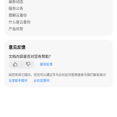
最新动态
存
服务公告
储
图解云备份
库
什么是云备份
列
表
产品优势
-
ListExternalVault
意见反馈
迁
文档内容是否对您有帮助？
移
资
提供反馈
源
-
如您有其它疑问，您也可以通过华为云社区问答频道来与我们联系探讨
MigrateVaultResource
云宝助手提问
云社区提问
批
量
修
改
存