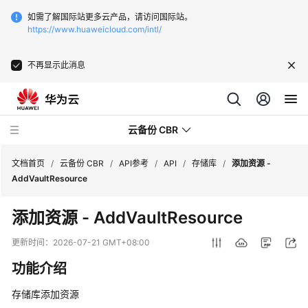
如需了解国际站更多云产品，请访问国际站。
https://www.huaweicloud.com/intl/
不再显示此消息
云备份 CBR
文档首页
/
云备份 CBR
/
API参考
/
API
/
存储库
/
添加资源 -
AddVaultResource
最
添加资源 - AddVaultResource
新
动
更新时间：
2026-07-21 GMT+08:00
态
功能介绍
服
存储库添加资源
务