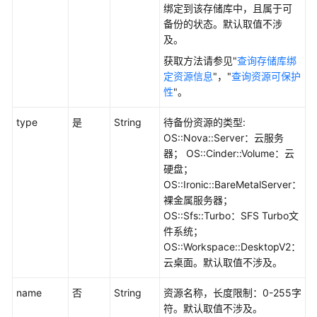
运
绑定到该存储库中，且属于可
营
备份的状态。默认取值不涉
及。
文
获取方法请参见"
查询存储库绑
件
定资源信息
"，"
查询资源可保护
应
性
"。
用
备
type
是
String
待备份资源的类型:
份
OS::Nova::Server：云服务
器； OS::Cinder::Volume：云
任
硬盘；
务
OS::Ironic::BareMetalServer：
裸金属服务器；
存
OS::Sfs::Turbo：SFS Turbo文
储
件系统；
库
OS::Workspace::DesktopV2：
云桌面。默认取值不涉及。
创
name
建
否
String
资源名称，长度限制：0-255字
存
符。默认取值不涉及。