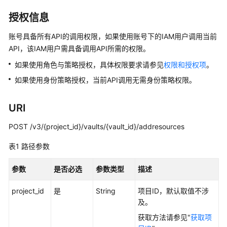
公
告
授权信息
账号具备所有API的调用权限，如果使用账号下的IAM用户调用当前
产
API，该IAM用户需具备调用API所需的权限。
品
介
如果使用角色与策略授权，具体权限要求请参见
权限和授权项
。
绍
如果使用身份策略授权，当前API调用无需身份策略权限。
计
URI
费
说
POST /v3/{project_id}/vaults/{vault_id}/addresources
明
表1
路径参数
快
速
参数
是否必选
参数类型
描述
入
门
project_id
是
String
项目ID，默认取值不涉
及。
用
获取方法请参见"
获取项
户