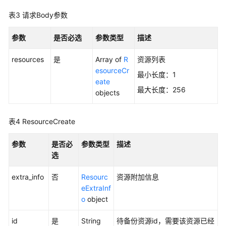
考
表3
请求Body参数
使
参数
是否必选
参数类型
描述
用
前
resources
是
Array of
R
资源列表
必
esourceCr
读
最小长度：1
eate
最大长度：256
objects
API
概
览
表4
ResourceCreate
如
参数
是否必
参数类型
描述
何
选
调
用
extra_info
否
Resourc
资源附加信息
API
eExtraInf
o
object
API
id
是
String
待备份资源id，需要该资源已经