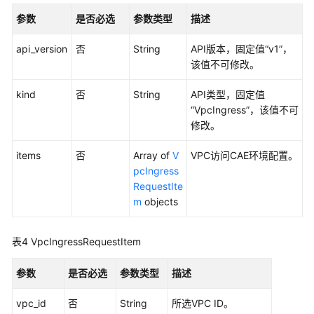
规
参数
是否必选
参数类型
描述
则
api_version
否
String
API版本，固定值“v1”，
弹
该值不可修改。
性
公
kind
否
String
API类型，固定值
网
“VpcIngress”，该值不可
IP
修改。
监
items
否
Array of
V
VPC访问CAE环境配置。
控
pcIngress
系
RequestIte
统
m
objects
CAE
表4
VpcIngressRequestItem
环
境
参数
是否必选
参数类型
描述
访
问
vpc_id
否
String
所选VPC ID。
VPC