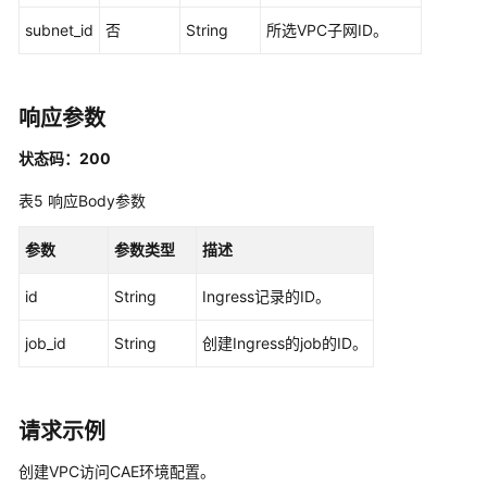
subnet_id
否
String
所选VPC子网ID。
事
件
通
知
响应参数
规
状态码：200
则
表5
响应Body参数
VPC
访
参数
参数类型
描述
问
CAE
id
String
Ingress记录的ID。
环
境
job_id
String
创建Ingress的job的ID。
获
取
请求示例
VPC
访
创建VPC访问CAE环境配置。
问