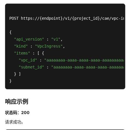
CAE
环
境
POST https://{endpoint}/v1/{project_id}/cae/vpc-ingr
配
置
{

-
"api_version"
 : 
"v1"
,

ListVpcIngress
"kind"
 : 
"VpcIngress"
,

"items"
 : [ {

创
"vpc_id"
 : 
"aaaaaaaa-aaaa-aaaa-aaaa-aaaaaaaaaaac
建
"subnet_id"
 : 
"aaaaaaaa-aaaa-aaaa-aaaa-aaaaaaaaa
VPC
  } ]

访
问
}
CAE
环
境
响应示例
配
状态码：200
置
-
请求成功。
CreateVpcIngress