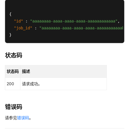
删
{
除
"id"
:
VPC
"aaaaaaaa-aaaa-aaaa-aaaa-aaaaaaaaaaaa"
,
访
"job_id"
:
"aaaaaaaa-aaaa-aaaa-aaaa-aaaaaaaaaaab"
问
}
CAE
环
境
状态码
配
置
状态码
描述
-
DeleteVpcIngress
200
请求成功。
凭
据
错误码
URL
监
请参见
错误码
。
控