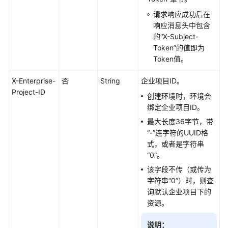
用
请求响应成功后在
API
响应消息头中包含
的“X-Subject-
CAE
Token”的值即为
API
Token值。
环
X-Enterprise-
否
String
企业项目ID。
境
Project-ID
创建环境时，环境会
绑定企业项目ID。
应
用
最大长度36字节，带
“-”连字符的UUID格
组
式，或者是字符串
件
“0”。
该字段不传（或传为
组
字符串“0”）时，则查
件
询默认企业项目下的
配
资源。
置
说明：