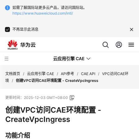
如需了解国际站更多云产品，请访问国际站。
https://www.huaweicloud.com/intl/
不再显示此消息
云应用引擎 CAE
文档首页
/
云应用引擎 CAE
/
API参考
/
CAE API
/
VPC访问CAE环
境
/
创建VPC访问CAE环境配置 - CreateVpcIngress
最
更新时间：
2025-12-03 GMT+08:00
新
动
创建VPC访问CAE环境配置 -
态
CreateVpcIngress
产
功能介绍
品