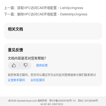
出
上一篇：获取VPC访问CAE环境配置 - ListVpcIngress
网
下一篇：删除VPC访问CAE环境配置 - DeleteVpcIngress
配
置
相关文档
入
网
配
置
意见反馈
文档内容是否对您有帮助？
配
额
提供反馈
查
如您有其它疑问，您也可以通过华为云社区问答频道来与我们联系探讨
询
云宝助手提问
云社区提问
应
用
示
©2026 Huaweicloud.com 版权所有
黔ICP备20004760号-14
苏B2-20130048号
例
A2.B1.B2-20070312