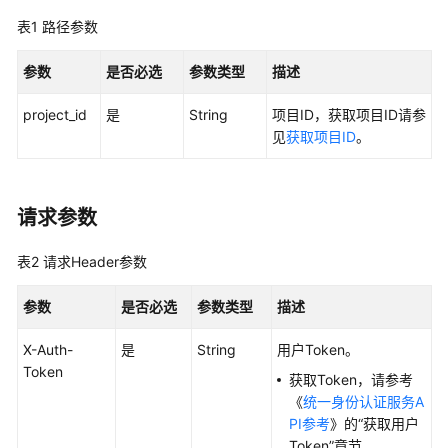
实
表1
路径参数
践
参数
是否必选
参数类型
描述
API
参
project_id
是
String
项目ID，获取项目ID请参
考
见
获取项目ID
。
使
用
前
请求参数
必
读
表2
请求Header参数
API
参数
是否必选
参数类型
描述
概
览
X-Auth-
是
String
用户Token。
Token
获取Token，请参考
如
《
统一身份认证服务A
何
PI参考
》的“获取用户
调
Token”章节。