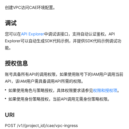
介
创建VPC访问CAE环境配置。
绍
计
调试
费
您可以在
API Explorer
中调试该接口，支持自动认证鉴权。API
说
Explorer可以自动生成SDK代码示例，并提供SDK代码示例调试功
明
能。
快
速
授权信息
入
门
账号具备所有API的调用权限，如果使用账号下的IAM用户调用当前
API，该IAM用户需具备调用API所需的权限。
用
如果使用角色与策略授权，具体权限要求请参见
权限和授权项
。
户
如果使用身份策略授权，当前API调用无需身份策略权限。
指
南
URI
最
佳
POST /v1/{project_id}/cae/vpc-ingress