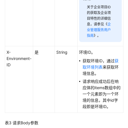
云
关于企业项目ID
存
的获取及企业项
储
目特性的详细信
息，请参见《
企
委
业管理服务用户
托
指南
》。
任
X-
是
String
环境ID。
务
Environment-
获取环境ID，通过
获
ID
取环境列表
来获取环
域
境信息。
名
请求响应成功后在响
应体的items数组中的
证
一个元素即为一个环
书
境的信息，其中id字
段即是环境ID。
定
时
启
表3
请求Body参数
停