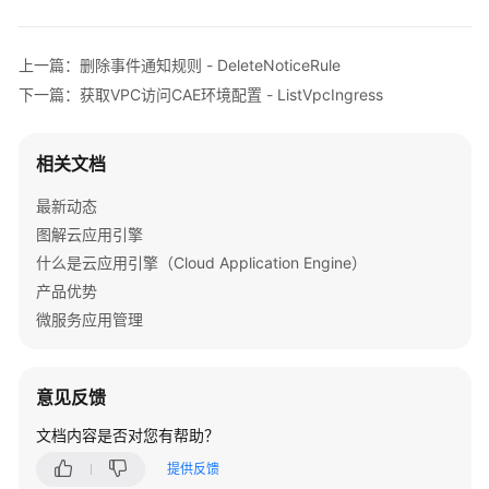
介
绍
上一篇：删除事件通知规则 - DeleteNoticeRule
计
下一篇：获取VPC访问CAE环境配置 - ListVpcIngress
费
说
明
相关文档
最新动态
快
速
图解云应用引擎
入
什么是云应用引擎（Cloud Application Engine）
门
产品优势
微服务应用管理
用
户
指
意见反馈
南
文档内容是否对您有帮助？
最
提供反馈
佳