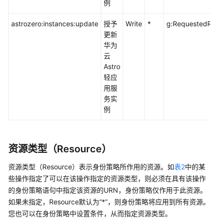
例
录
astrozero:instances:update
授予
Write
*
g:RequestedRe
修
更新
订
华为
记
云
录
Astro
轻应
常
用服
见
务实
问
例
题
视
资源类型（Resource）
频
帮
资源类型（Resource）表示身份策略所作用的资源。如
表2
中的某
助
些操作指定了可以在该操作指定的资源类型，则必须在具有该操作
的身份策略语句中指定该资源的URN，身份策略仅作用于此资源。
文
如果未指定，Resource默认为“*”，则身份策略将应用到所有资源。
档
您也可以在身份策略中设置条件，从而指定资源类型。
下