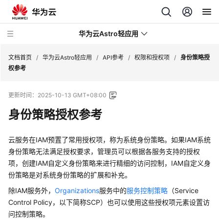
华为云Astro轻应用
文档首页
/
华为云Astro轻应用
/
API参考
/
权限和授权项
/
身份策略授
权参考
最
更新时间：
2025-10-13 GMT+08:00
新
动
身份策略授权参考
态
云服务在IAM预置了常用授权项，称为系统身份策略。如果IAM系统
产
身份策略无法满足授权要求，管理员可以根据各服务支持的授权
品
项，创建IAM自定义身份策略来进行精细的访问控制，IAM自定义身
介
份策略是对系统身份策略的扩展和补充。
绍
除IAM服务外，
Organizations
服务中的
服务控制策略
（Service
计
Control Policy，以下简称SCP）也可以使用这些授权项元素设置访
费
问控制策略。