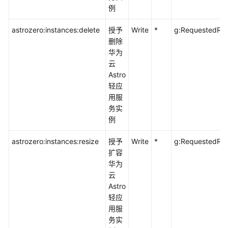
例
说
明
astrozero:instances:delete
授予
Write
*
g:RequestedRe
删除
策
华为
略
云
授
Astro
权
轻应
参
用服
考
务实
例
身
份
astrozero:instances:resize
授予
Write
*
g:RequestedRe
策
扩容
略
华为
授
云
权
Astro
参
轻应
考
用服
务实
附