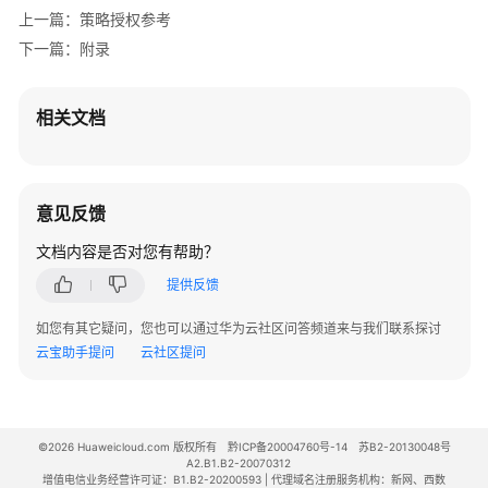
务
上一篇：策略授权参考
等
下一篇：附录
级
协
议
相关文档
（SLA）
白
皮
意见反馈
书
文档内容是否对您有帮助？
资
源
提供反馈
支
如您有其它疑问，您也可以通过华为云社区问答频道来与我们联系探讨
持
云宝助手提问
云社区提问
区
域
©2026 Huaweicloud.com 版权所有
黔ICP备20004760号-14
苏B2-20130048号
系
A2.B1.B2-20070312
统
增值电信业务经营许可证：B1.B2-20200593 | 代理域名注册服务机构：新网、西数