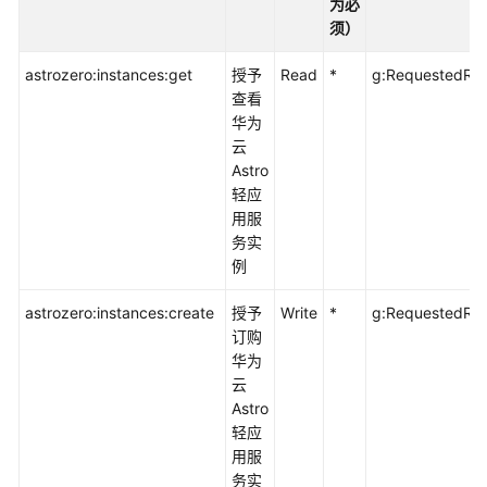
为必
API
须）
应
astrozero:instances:get
授予
Read
*
g:RequestedRe
用
查看
示
华为
例
云
Astro
轻应
权
用服
限
务实
和
例
授
权
astrozero:instances:create
授予
Write
*
g:RequestedRe
项
订购
华为
权
云
限
Astro
和
轻应
授
用服
权
务实
项