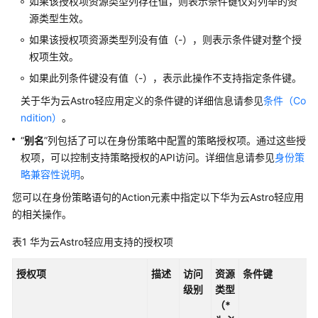
如果该授权项资源类型列存在值，则表示条件键仅对列举的资
览
源类型生效。
如果该授权项资源类型列没有值（-），则表示条件键对整个授
如
权项生效。
何
如果此列条件键没有值（-），表示此操作不支持指定条件键。
调
用
关于华为云Astro轻应用定义的条件键的详细信息请参见
条件（Co
API（OAuth
ndition）
。
2.0）
“
别名
”列包括了可以在身份策略中配置的策略授权项。通过这些授
权项，可以控制支持策略授权的API访问。详细信息请参见
身份策
如
略兼容性说明
何
。
调
您可以在身份策略语句的Action元素中指定以下华为云Astro轻应用
用
的相关操作。
API（IAM
Token）
表1
华为云Astro轻应用支持的授权项
API
授权项
描述
访问
资源
条件键
级别
类型
预
（*
置