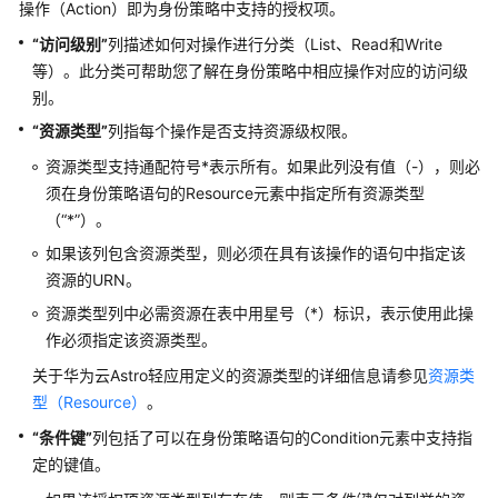
操作（Action）即为身份策略中支持的授权项。
代
“访问级别”
列描述如何对操作进行分类（List、Read和Write
码）
等）。此分类可帮助您了解在身份策略中相应操作对应的访问级
别。
最
佳
“资源类型”
列指每个操作是否支持资源级权限。
实
资源类型支持通配符号*表示所有。如果此列没有值（-），则必
践
须在身份策略语句的Resource元素中指定所有资源类型
（“*”）。
API
参
如果该列包含资源类型，则必须在具有该操作的语句中指定该
考
资源的URN。
资源类型列中必需资源在表中用星号（*）标识，表示使用此操
使
作必须指定该资源类型。
用
前
关于华为云Astro轻应用定义的资源类型的详细信息请参见
资源类
必
型（Resource）
。
读
“条件键”
列包括了可以在身份策略语句的Condition元素中支持指
定的键值。
API
概