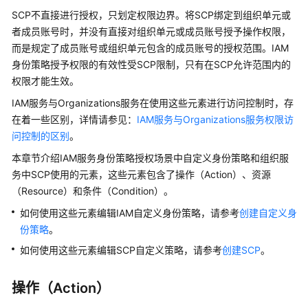
说
SCP不直接进行授权，只划定权限边界。将SCP绑定到组织单元或
明
者成员账号时，并没有直接对组织单元或成员账号授予操作权限，
快
而是规定了成员账号或组织单元包含的成员账号的授权范围。IAM
速
身份策略授予权限的有效性受SCP限制，只有在SCP允许范围内的
入
权限才能生效。
门
IAM服务与Organizations服务在使用这些元素进行访问控制时，存
在着一些区别，详情请参见：
IAM服务与Organizations服务权限访
用
问控制的区别
。
户
指
本章节介绍IAM服务身份策略授权场景中自定义身份策略和组织服
南
务中SCP使用的元素，这些元素包含了操作（Action）、资源
（低
（Resource）和条件（Condition）。
代
如何使用这些元素编辑IAM自定义身份策略，请参考
创建自定义身
码）
份策略
。
用
如何使用这些元素编辑SCP自定义策略，请参考
创建SCP
。
户
指
操作（Action）
南
（零