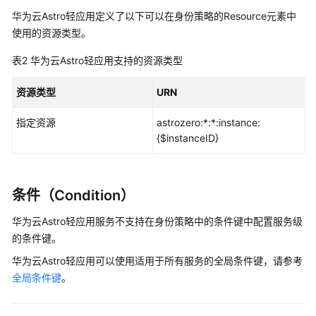
载
华为云Astro轻应用定义了以下可以在身份策略的Resource元素中
使用的资源类型。
通
表2
华为云Astro轻应用支持的资源类型
用
参
资源类型
URN
考
指定资源
astrozero:*:*:instance:
产
{$instanceID}
品
术
语
条件（Condition）
责
华为云Astro轻应用服务不支持在身份策略中的条件键中配置服务级
任
的条件键。
共
华为云Astro轻应用可以使用适用于所有服务的全局条件键，请参考
担
全局条件键
。
云
服