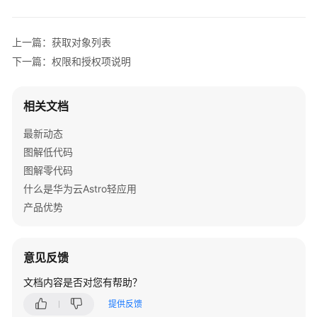
介
绍
上一篇：获取对象列表
计
下一篇：权限和授权项说明
费
说
明
相关文档
最新动态
快
速
图解低代码
入
图解零代码
门
什么是华为云Astro轻应用
产品优势
用
户
指
意见反馈
南
（低
文档内容是否对您有帮助？
代
提供反馈
码）