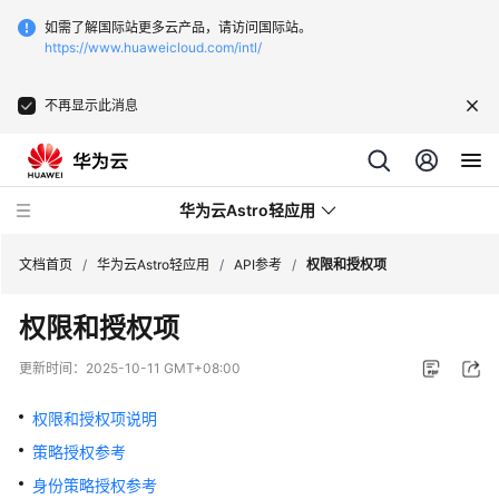
如需了解国际站更多云产品，请访问国际站。
https://www.huaweicloud.com/intl/
不再显示此消息
华为云Astro轻应用
文档首页
/
华为云Astro轻应用
/
API参考
/
权限和授权项
权限和授权项
最
新
更新时间：
2025-10-11 GMT+08:00
动
态
权限和授权项说明
策略授权参考
产
品
身份策略授权参考