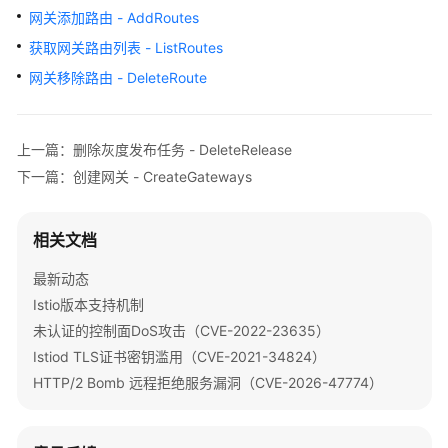
公
网关添加路由 - AddRoutes
告
获取网关路由列表 - ListRoutes
产
网关移除路由 - DeleteRoute
品
介
绍
上一篇：删除灰度发布任务 - DeleteRelease
下一篇：创建网关 - CreateGateways
计
费
说
相关文档
明
最新动态
快
Istio版本支持机制
速
未认证的控制面DoS攻击（CVE-2022-23635）
入
Istiod TLS证书密钥滥用（CVE-2021-34824）
门
HTTP/2 Bomb 远程拒绝服务漏洞（CVE-2026-47774）
用
户