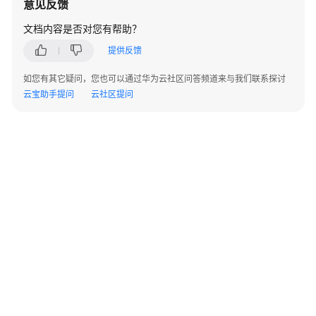
意见反馈
指
南
文档内容是否对您有帮助？
提供反馈
最
佳
如您有其它疑问，您也可以通过华为云社区问答频道来与我们联系探讨
实
云宝助手提问
云社区提问
践
API
参
考
使
用
前
必
读
如
©2026 Huaweicloud.com 版权所有
黔ICP备20004760号-14
苏B2-20130048号
何
A2.B1.B2-20070312