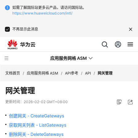
如需了解国际站更多云产品，请访问国际站。
https://www.huaweicloud.com/intl/
不再显示此消息
应用服务网格 ASM
文档首页
/
应用服务网格 ASM
/
API参考
/
API
/
网关管理
网关管理
最
新
更新时间：
2026-02-02 GMT+08:00
动
态
创建网关 - CreateGateways
获取网关列表 - ListGateways
服
务
删除网关 - DeleteGateways