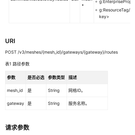
g:EnterpriseProjec
指
*
南
g:ResourceTag/<t
key>
最
佳
实
URI
践
POST /v3/meshes/{mesh_id}/gateways/{gateway}/routes
API
参
表1
路径参数
考
参数
是否必选
参数类型
描述
使
mesh_id
是
String
网格ID。
用
前
gateway
是
String
服务名称。
必
读
如
请求参数
何