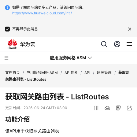
如需了解国际站更多云产品，请访问国际站。
https://www.huaweicloud.com/intl/
不再显示此消息
应用服务网格 ASM
文档首页
/
应用服务网格 ASM
/
API参考
/
API
/
网关管理
/
获取网
关路由列表 - ListRoutes
最
获取网关路由列表 - ListRoutes
新
动
更新时间：
2026-06-24 GMT+08:00
态
功能介绍
服
该API用于获取网关路由列表
务