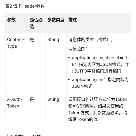
调
表2
请求Header参数
用
API
参数
是否必
参数类型
描述
选
API
Content-
是
String
消息体的类型（格式）。
标
Type
取值范围：
签
接
application/json;charset=utf-
口
8：指定内容为JSON格式，并
以UTF8字符编码进行编码
网
application/json：指定内容为
格
JSON格式
接
口
X-Auth-
是
String
调用接口的认证方式分为Token
Token
和AK/SK两种，如果您使用的
网
Token方式，此参数为必填，请
格
填写Token的值。
拓
扑