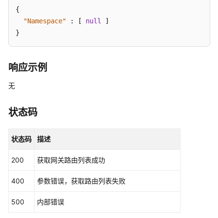
和
{
授
"Namespace"
:
[
null
]
权
}
项
附
响应示例
录
无
常
见
问
状态码
题
状态码
描述
视
频
200
获取网关路由列表成功
帮
助
400
参数错误，获取路由列表失败
文
500
内部错误
档