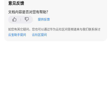
意见反馈
务
等
文档内容是否对您有帮助？
级
提供反馈
协
议
如您有其它疑问，您也可以通过华为云社区问答频道来与我们联系探讨
（SLA）
云宝助手提问
云社区提问
白
皮
书
资
源
支
持
区
域
系
©2026 Huaweicloud.com 版权所有
黔ICP备20004760号-14
苏B2-20130048号
统