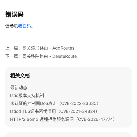
下
载
错误码
请参见
错误码
。
通
用
参
考
上一篇：网关添加路由 - AddRoutes
下一篇：网关移除路由 - DeleteRoute
产
品
术
相关文档
语
最新动态
责
Istio版本支持机制
任
未认证的控制面DoS攻击（CVE-2022-23635）
共
Istiod TLS证书密钥滥用（CVE-2021-34824）
担
HTTP/2 Bomb 远程拒绝服务漏洞（CVE-2026-47774）
云
服