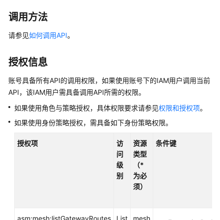
公
告
调用方法
请参见
如何调用API
。
产
品
介
授权信息
绍
账号具备所有API的调用权限，如果使用账号下的IAM用户调用当前
API，该IAM用户需具备调用API所需的权限。
计
费
如果使用角色与策略授权，具体权限要求请参见
权限和授权项
。
说
如果使用身份策略授权，需具备如下身份策略权限。
明
授权项
访
资源
条件键
快
问
类型
速
级
（*
入
别
为必
门
须）
用
户
asm:mesh:listGatewayRoutes
List
mesh