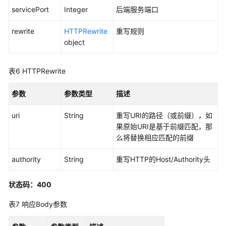
关
servicePort
Integer
后端服务端口
-
DeleteGateways
rewrite
HTTPRewrite
重写规则
object
网
关
表6
HTTPRewrite
添
加
参数
路
参数类型
描述
由
uri
String
重写URI的路径（或前缀），如
-
果原始URI是基于前缀匹配，那
AddRoutes
么将替换相应匹配的前缀
获
authority
String
重写HTTP的Host/Authority头
取
网
关
状态码：400
路
表7
响应Body参数
由
列