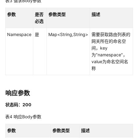
表3
请求Body参数
网
参数
是否
参数类型
描述
格
必选
升
级
Namespace
是
Map<String,String>
需要获取路由列表的
网关所在的命名空
服
间，key
务
为"namespace"，
接
value为命名空间名
口
称
灰
度
响应参数
发
布
状态码：200
网
表4
响应Body参数
关
管
参数
参数类型
描述
理