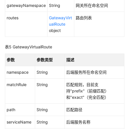
gatewayNamespace
String
网关所在命名空间
创
建
routes
GatewayVirt
路由列表
网
ualRoute
关
object
-
CreateGateways
表5
GatewayVirtualRoute
获
参数
参数类型
描述
取
网
namespace
String
后端服务所在命名空间
关
列
matchRule
String
匹配规则，目前支
表
持"prefix"（前缀匹配）
-
和"exact"（完全匹配）
ListGateways
path
String
匹配路径
删
除
serviceName
String
后端服务名称
网