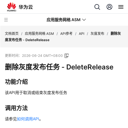
应用服务网格 ASM
文档首页
/
应用服务网格 ASM
/
API参考
/
API
/
灰度发布
/
删除灰
度发布任务 - DeleteRelease
最
更新时间：
2026-06-24 GMT+08:00
新
动
删除灰度发布任务 - DeleteRelease
态
功能介绍
服
务
该API用于取消或结束灰度发布任务
公
告
调用方法
产
请参见
如何调用API
。
品