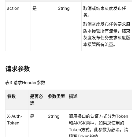
标
action
是
String
取消或结束灰度发布任
签
务。
接
取消灰度发布任务要求原
口
版本接管所有流量，结束
灰度发布任务要求灰度版
网
本接管所有流量。
格
接
口
请求参数
网
表3
请求Header参数
格
拓
参数
是否必
参数类型
描述
扑
选
网
X-Auth-
是
String
调用接口的认证方式分为Token
格
Token
和AK/SK两种，如果您使用的
升
Token方式，此参数为必填，请
级
填写Token的值。