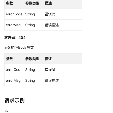
参数
参数类型
描述
获
errorCode
String
错误码
取
灰
errorMsg
String
错误描述
度
发
状态码：404
布
任
表5
响应Body参数
务
详
参数
参数类型
描述
情
-
errorCode
String
错误码
GetReleaseByName
errorMsg
String
错误描述
获
取
灰
请求示例
度
发
无
布