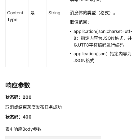
服
Content-
是
String
消息体的类型（格式）。
务
Type
接
取值范围：
口
application/json;charset=utf-
8：指定内容为JSON格式，并
灰
以UTF8字符编码进行编码
度
application/json：指定内容为
发
JSON格式
布
创
建
响应参数
灰
状态码：200
度
发
取消或结束灰度发布任务成功
布
状态码：400
任
务
表4
响应Body参数
-
CreateRelease