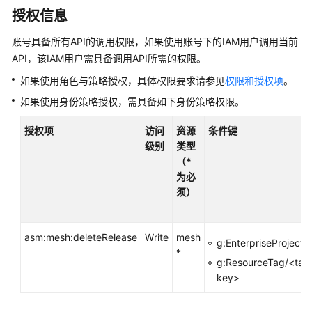
介
授权信息
绍
账号具备所有API的调用权限，如果使用账号下的IAM用户调用当前
计
API，该IAM用户需具备调用API所需的权限。
费
说
如果使用角色与策略授权，具体权限要求请参见
权限和授权项
。
明
如果使用身份策略授权，需具备如下身份策略权限。
快
授权项
访问
资源
条件键
速
级别
类型
入
（*
门
为必
须）
用
户
指
asm:mesh:deleteRelease
Write
mesh
g:EnterpriseProjectI
南
*
g:ResourceTag/<tag
key>
最
佳