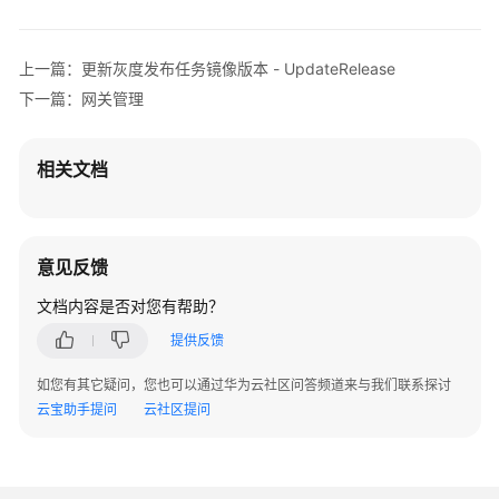
UpdateRelease
删
上一篇：更新灰度发布任务镜像版本 - UpdateRelease
除
下一篇：网关管理
灰
度
发
相关文档
布
任
务
-
意见反馈
DeleteRelease
文档内容是否对您有帮助？
网
提供反馈
关
管
如您有其它疑问，您也可以通过华为云社区问答频道来与我们联系探讨
理
云宝助手提问
云社区提问
一
键