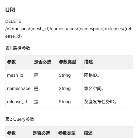
实
践
URI
DELETE
API
参
/v2/meshes/{mesh_id}/namespaces/{namespace}/releases/{rel
考
ease_id}
表1
路径参数
使
用
参数
是否必选
参数类型
描述
前
必
mesh_id
是
String
网格ID。
读
namespace
是
String
命名空间。
如
何
release_id
是
String
灰度发布任务ID。
调
用
API
表2
Query参数
API
参数
是否必选
参数类型
描述