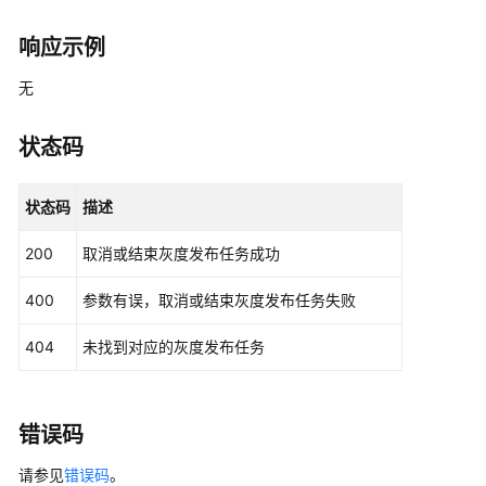
任
务
响应示例
列
无
表
-
GetAllReleases
状态码
更
状态码
描述
新
灰
200
取消或结束灰度发布任务成功
度
发
400
参数有误，取消或结束灰度发布任务失败
布
任
404
未找到对应的灰度发布任务
务
镜
像
版
错误码
本
请参见
错误码
-
。