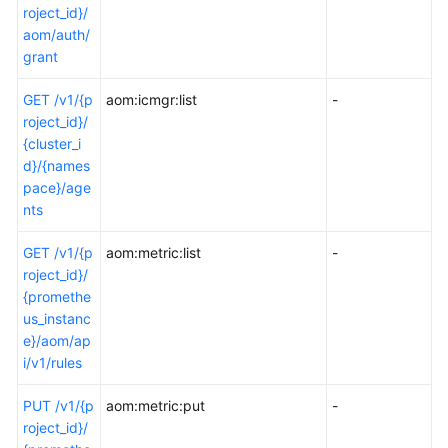
roject_id}/
aom/auth/
grant
GET /v1/{p
aom:icmgr:list
-
roject_id}/
{cluster_i
d}/{names
pace}/age
nts
GET /v1/{p
aom:metric:list
-
roject_id}/
{promethe
us_instanc
e}/aom/ap
i/v1/rules
PUT /v1/{p
aom:metric:put
-
roject_id}/