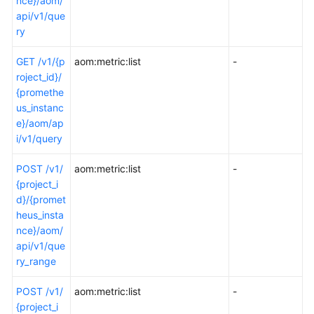
nce}/aom/
api/v1/que
ry
GET /v1/{p
aom:metric:list
-
roject_id}/
{promethe
us_instanc
e}/aom/ap
i/v1/query
POST /v1/
aom:metric:list
-
{project_i
d}/{promet
heus_insta
nce}/aom/
api/v1/que
ry_range
POST /v1/
aom:metric:list
-
{project_i