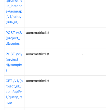
{promethe
us_instanc
e}/aom/ap
i/v1/rules/
{rule_id}
POST /v2/
aom:metric:list
-
{project_i
d}/series
POST /v2/
aom:metric:list
-
{project_i
d}/sample
s
GET /v1/{p
aom:metric:list
-
roject_id}/
aom/api/v
1/query_ra
nge