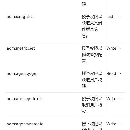
限。
附
录
aom:icmgr:list
授予权限以
List
-
获取采集组
SDK
件版本信
参
息。
考
aom:metric:set
授予权限以
Write
-
场
修改监控配
景
置。
代
码
aom:agency:get
授予权限以
Read
-
示
获取用户权
例
限。
常
aom:agency:delete
授予权限以
Write
-
见
取消用户授
问
权。
题
aom:agency:create
授予权限以
Write
-
视