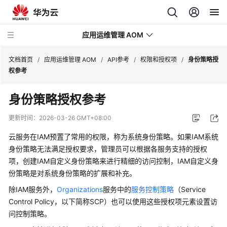
应用运维管理 AOM
文档首页
/
应用运维管理 AOM
/
API参考
/
权限和授权项
/
身份策略授
权参考
最
身份策略授权参考
新
动
更新时间：
2026-03-26 GMT+08:00
态
云服务在IAM预置了常用的权限，称为系统身份策略。如果IAM系统
产
身份策略无法满足授权要求，管理员可以根据各服务支持的授权
品
项，创建IAM自定义身份策略来进行精细的访问控制，IAM自定义身
介
份策略是对系统身份策略的扩展和补充。
绍
除IAM服务外，
Organizations
服务中的
服务控制策略
（Service
Control Policy，以下简称SCP）也可以使用这些授权项元素设置访
计
问控制策略。
费