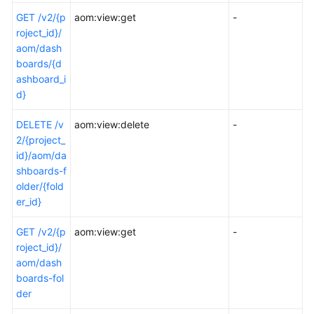
GET /v2/{p
aom:view:get
-
roject_id}/
aom/dash
boards/{d
ashboard_i
d}
DELETE /v
aom:view:delete
-
2/{project_
id}/aom/da
shboards-f
older/{fold
er_id}
GET /v2/{p
aom:view:get
-
roject_id}/
aom/dash
boards-fol
der