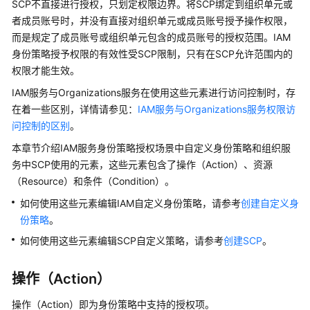
说
SCP不直接进行授权，只划定权限边界。将SCP绑定到组织单元或
明
者成员账号时，并没有直接对组织单元或成员账号授予操作权限，
而是规定了成员账号或组织单元包含的成员账号的授权范围。IAM
快
身份策略授予权限的有效性受SCP限制，只有在SCP允许范围内的
速
权限才能生效。
入
IAM服务与Organizations服务在使用这些元素进行访问控制时，存
门
在着一些区别，详情请参见：
IAM服务与Organizations服务权限访
用
问控制的区别
。
户
本章节介绍IAM服务身份策略授权场景中自定义身份策略和组织服
指
务中SCP使用的元素，这些元素包含了操作（Action）、资源
南
（Resource）和条件（Condition）。
最
如何使用这些元素编辑IAM自定义身份策略，请参考
创建自定义身
佳
份策略
。
实
如何使用这些元素编辑SCP自定义策略，请参考
创建SCP
。
践
操作（Action）
API
参
操作（Action）即为身份策略中支持的授权项。