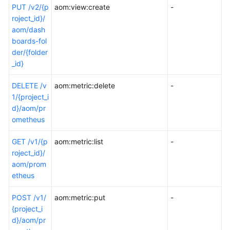
PUT /v2/{p
aom:view:create
-
roject_id}/
aom/dash
boards-fol
der/{folder
_id}
DELETE /v
aom:metric:delete
-
1/{project_i
d}/aom/pr
ometheus
GET /v1/{p
aom:metric:list
-
roject_id}/
aom/prom
etheus
POST /v1/
aom:metric:put
-
{project_i
d}/aom/pr