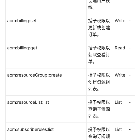
创建用户授
频
权。
帮
助
aom:billing:set
授予权限以
Write
-
更新或创建
订单。
AOM
1.0
aom:billing:get
授予权限以
Read
-
文
获取查看订
档
单。
文
aom:resourceGroup:create
授予权限以
Write
-
档
创建资源组
下
列表。
载
aom:resourceList:list
授予权限以
List
-
查询子资源
通
列表。
用
参
aom:subscriberules:list
授予权限以
List
-
考
查询订阅规