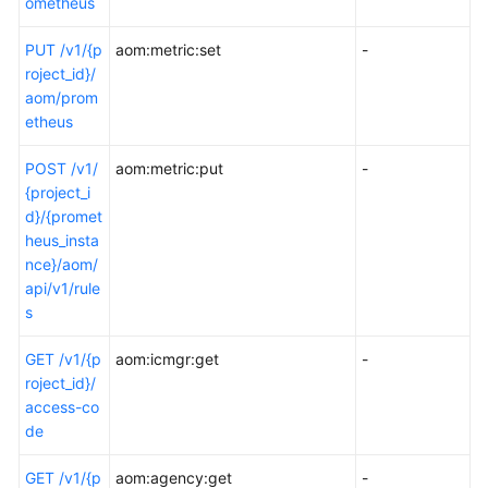
ometheus
PUT /v1/{p
aom:metric:set
-
roject_id}/
aom/prom
etheus
POST /v1/
aom:metric:put
-
{project_i
d}/{promet
heus_insta
nce}/aom/
api/v1/rule
s
GET /v1/{p
aom:icmgr:get
-
roject_id}/
access-co
de
GET /v1/{p
aom:agency:get
-