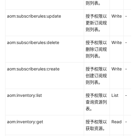
则列表。
产
品
aom:subscriberules:update
授予权限以
Write
-
术
更新订阅规
语
则列表。
责
aom:subscriberules:delete
授予权限以
Write
-
任
删除订阅规
共
则列表。
担
aom:subscriberules:create
授予权限以
Write
-
云
创建订阅规
服
则列表。
务
等
aom:inventory:list
授予权限以
List
-
级
查询资源列
协
表。
议
（SLA）
aom:inventory:get
授予权限以
Read
-
获取资源。
白