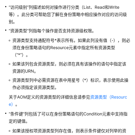
考
“访问级别”列描述如何对操作进行分类（List、Read和Write
等）。此分类可帮助您了解在身份策略中相应操作对应的访问级
使
用
别。
前
“资源类型”列指每个操作是否支持资源级权限。
必
资源类型支持通配符号*表示所有。如果此列没有值（-），则必
读
须在身份策略语句的Resource元素中指定所有资源类型
（“*”）。
API
概
如果该列包含资源类型，则必须在具有该操作的语句中指定该
览
资源的URN。
资源类型列中必需资源在表中用星号（*）标识，表示使用此操
如
作必须指定该资源类型。
何
调
关于AOM定义的资源类型的详细信息请参见
资源类型（Resourc
用
e）
。
API
“条件键”列包括了可以在身份策略语句的Condition元素中支持指
定的键值。
API
如果该授权项资源类型列存在值，则表示条件键仅对列举的资