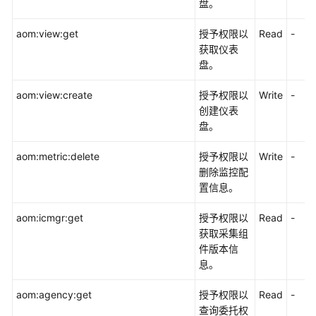
权
盘。
项
说
aom:view:get
授予权限以
Read
-
明
获取仪表
盘。
策
aom:view:create
授予权限以
Write
-
略
创建仪表
授
盘。
权
参
aom:metric:delete
授予权限以
Write
-
考
删除监控配
置信息。
身
份
aom:icmgr:get
授予权限以
Read
-
策
获取采集组
略
件版本信
授
息。
权
参
aom:agency:get
授予权限以
Read
-
考
查询委托权