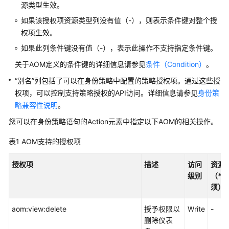
历
源类型生效。
史
如果该授权项资源类型列没有值（-），则表示条件键对整个授
API
权项生效。
如果此列条件键没有值（-），表示此操作不支持指定条件键。
应
用
关于AOM定义的条件键的详细信息请参见
条件（Condition）
。
示
“别名”列包括了可以在身份策略中配置的策略授权项。通过这些授
例
权项，可以控制支持策略授权的API访问。详细信息请参见
身份策
略兼容性说明
权
。
限
您可以在身份策略语句的Action元素中指定以下AOM的相关操作。
和
授
表1
AOM支持的授权项
权
项
授权项
描述
访问
资源
级别
（*
权
须）
限
和
aom:view:delete
授予权限以
Write
-
授
删除仪表