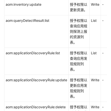
皮
aom:inventory:update
授予权限以
Write
-
书
更新资源。
资
源
aom:queryDetectResult:list
授予权限以
List
-
查询应用规
支
则探测上报
持
的资源列
区
表。
域
aom:applicationDiscoveryRule:list
授予权限以
List
-
查询应用发
系
现规则列
统
表。
权
限
aom:applicationDiscoveryRule:update
授予权限以
Write
-
更新应用发
现规则列
表。
aom:applicationDiscoveryRule:delete
授予权限以
Write
-