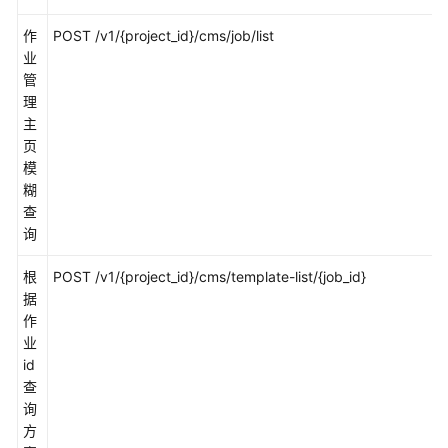
权
作
POST /v1/{project_id}/cms/job/list
限
业
和
管
授
理
权
主
项
页
说
模
明
糊
查
询
策
略
根
POST /v1/{project_id}/cms/template-list/{job_id}
授
据
权
作
参
业
考
id
查
告
询
警
方