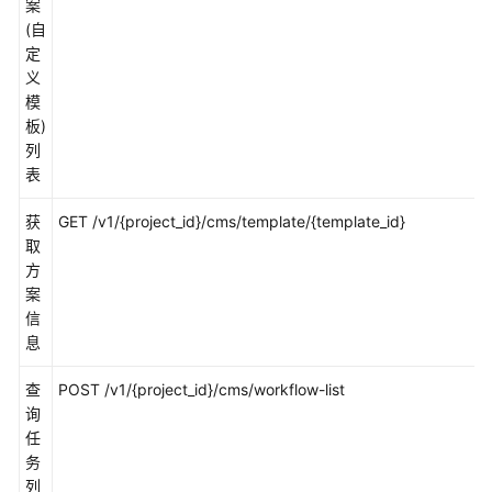
案
监
(自
控
定
义
Prometheus
模
监
板)
控
列
表
日
志
获
GET /v1/{project_id}/cms/template/{template_id}
取
Prometheus
方
实
案
例
信
息
配
置
查
POST /v1/{project_id}/cms/workflow-list
管
询
理
任
务
UniAgent
列