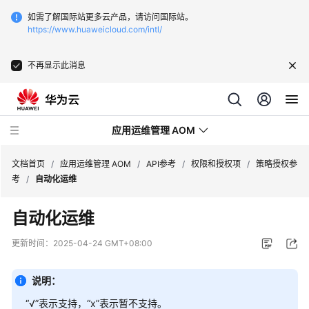
如需了解国际站更多云产品，请访问国际站。
https://www.huaweicloud.com/intl/
不再显示此消息
应用运维管理 AOM
文档首页
/
应用运维管理 AOM
/
API参考
/
权限和授权项
/
策略授权参
考
/
自动化运维
最
自动化运维
新
动
更新时间：
2025-04-24 GMT+08:00
态
说明：
产
品
“√”表示支持，“x”表示暂不支持。