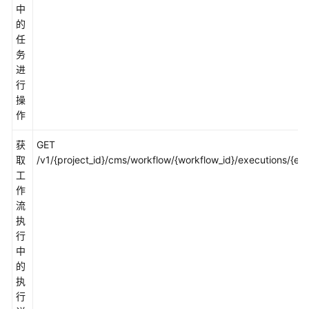
实
中
践
的
任
API
务
参
进
考
行
操
作
使
用
获
GET
前
取
/v1/{project_id}/cms/workflow/{workflow_id}/executions/{exe
必
工
读
作
流
API
执
概
行
览
中
的
如
执
何
行
调