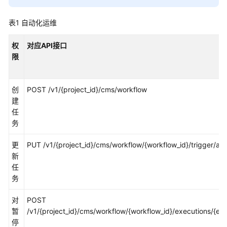
介
绍
表1
自动化运维
计
权
对应API接口
费
限
说
明
创
POST /v1/{project_id}/cms/workflow
快
建
速
任
入
务
门
更
PUT /v1/{project_id}/cms/workflow/{workflow_id}/trigger/act
用
新
户
任
指
务
南
对
POST
最
暂
/v1/{project_id}/cms/workflow/{workflow_id}/executions/{exe
佳
停