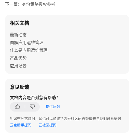
身
下一篇：身份策略授权参考
份
策
相关文档
略
授
最新动态
权
图解应用运维管理
参
考
什么是应用运维管理
产品优势
附
应用场景
录
SDK
意见反馈
参
考
文档内容是否对您有帮助？
提供反馈
场
景
如您有其它疑问，您也可以通过华为云社区问答频道来与我们联系探讨
代
云宝助手提问
云社区提问
码