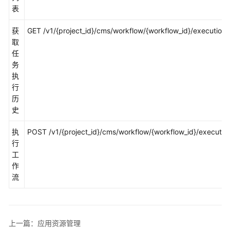
管
表
理
获
GET /v1/{project_id}/cms/workflow/{workflow_id}/executions
仪
取
表
任
盘
务
执
行
应
历
用
史
资
源
执
POST /v1/{project_id}/cms/workflow/{workflow_id}/executio
管
行
理
工
作
自
流
动
化
运
维
上一篇：应用资源管理