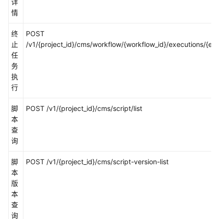
详
用
情
API
终
POST
API
止
/v1/{project_id}/cms/workflow/{workflow_id}/executions/{exe
任
历
务
史
执
API
行
应
脚
POST /v1/{project_id}/cms/script/list
用
本
示
查
例
询
权
脚
POST /v1/{project_id}/cms/script-version-list
限
本
和
版
授
本
权
查
项
询