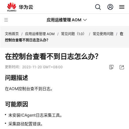
应用运维管理 AOM
文档首页
/
应用运维管理 AOM
/
常见问题（1.0）
/
常见使用问题
/
在
控制台查看不到日志怎么办？
最
在控制台查看不到日志怎么办？
新
动
更新时间：
2023-11-20 GMT+08:00
态
问题描述
产
在AOM控制台查不到日志。
品
介
绍
可能原因
未安装ICAgent日志采集工具。
计
费
采集路径配置错误。