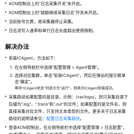
说
AOM控制台上的“日志采集开关”未开启。
明
AOM控制台上的“超额继续采集日志”开关未开启。
快
当前账号欠费，故采集器停止采集。
速
日志流写入速率和单行日志长度超出使用限制。
入
门
解决办法
用
安装ICAgent，方法如下：
户
指
在左侧导航栏中选择“配置管理 > Agent管理”。
南
选择对应集群，单击“安装ICAgent”，然后在弹出的提示框单
击“确定”。
最
等待“ICAgent状态”列显示为“运行”，则表示ICAgent安装成功。
佳
采集路径如果配置的是目录，示例：/var/logs/，则只采集目录下
实
后缀为“.log”、“.trace”和“.out”的文件；如果配置的是文件名，则
践
直接采集对应文件，只支持文本类型的文件。更多关于日志采集
路径的说明请参见：
配置日志采集路径
。
API
登录AOM控制台，在左侧导航栏中选择“配置管理 > 日志配置”，
参