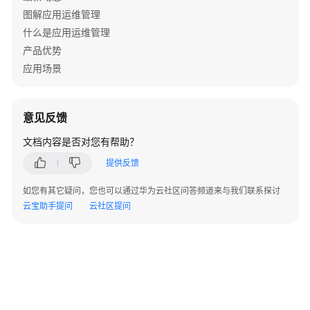
帮
图解应用运维管理
助
什么是应用运维管理
AOM
产品优势
1.0
应用场景
文
档
意见反馈
产
品
文档内容是否对您有帮助？
介
提供反馈
绍
（1.0）
如您有其它疑问，您也可以通过华为云社区问答频道来与我们联系探讨
云宝助手提问
云社区提问
快
速
入
门
（1.0）