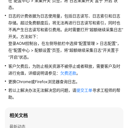
考
在“配置中心 > 采集开关”页签，将“日志采集开关”置于“开启”状
态。
SDK
日志的计费依据为日志使用量，包括日志读写、日志索引和日志
参
存储。超过免费额度后，将无法再进行日志读写和索引，同时也
考
不再产生日志读写和索引费用。此时需要打开“超额继续采集日志”
开关。方法如下：
场
登录AOM控制台，在左侧导航栏中选择“配置管理 > 日志配置”，
景
在“配置中心 > 配额设置”页签，将“超额继续采集日志”开关置于
代
“开启”状态。
码
示
客户欠费后，为防止相关资源不被停止或者释放，需要客户及时
例
进行充值，详细说明请参见：
欠费还款
。
更换Chrome或Firefox浏览器查询日志。
常
见
若以上解决办法无法解决您的问题，请
提交工单
寻求工程师的帮
问
助。
题
相关文档
视
频
最新动态