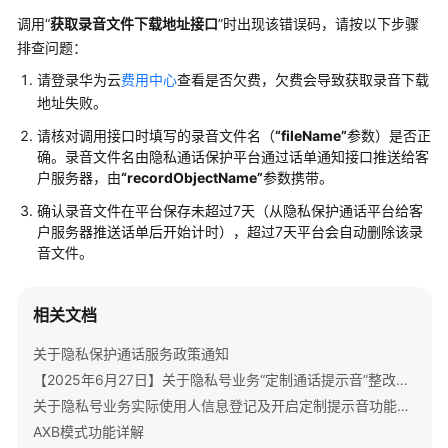
说
调用“
获取录音文件下载地址接口
”时出现该错误码，请按以下步骤
明
排查问题：
快
请登录华为云
费用中心
查看是否欠费，欠费会导致获取录音下载
速
地址失败。
入
请核对调用接口时填写的录音文件名（
“fileName”
参数）是否正
门
确。录音文件名由隐私通话保护平台通过话单通知接口推送给客
户服务器，由
“recordObjectName”
参数携带。
购
买
确认录音文件在平台保存未超过7天（从隐私保护通话平台给客
户服务器推送话单后开始计时），超过7天平台会自动删除该录
指
音文件。
南
用
相关文档
户
指
关于隐私保护通话服务政策通知
南
【2025年6月27日】关于隐私号业务“定制通话提示音”整改的重要通知
关于隐私号业务实际使用人信息登记及开启定制提示音功能的重要通知
开
AXB模式功能详解
发