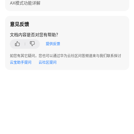
指
AX模式功能详解
南
API
意见反馈
参
文档内容是否对您有帮助？
考
提供反馈
常
如您有其它疑问，您也可以通过华为云社区问答频道来与我们联系探讨
见
云宝助手提问
云社区提问
问
题
常
见
问
题
导
航
账