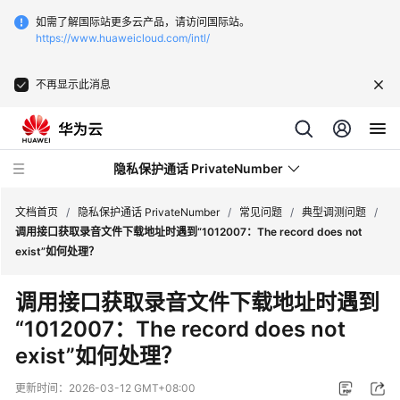
如需了解国际站更多云产品，请访问国际站。
https://www.huaweicloud.com/intl/
不再显示此消息
隐私保护通话 PrivateNumber
文档首页
/
隐私保护通话 PrivateNumber
/
常见问题
/
典型调测问题
/
调用接口获取录音文件下载地址时遇到“1012007：The record does not
exist”如何处理？
产
品
调用接口获取录音文件下载地址时遇到
介
“1012007：The record does not
绍
exist”如何处理？
价
格
更新时间：
2026-03-12 GMT+08:00