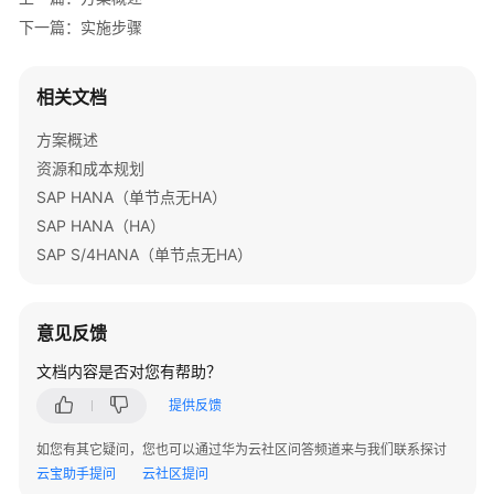
无
下一篇：实施步骤
服
务
器
相关文档
告
警
方案概述
推
资源和成本规划
送
SAP HANA（单节点无HA）
SAP HANA（HA）
基
SAP S/4HANA（单节点无HA）
于
Jenkins
快
意见反馈
速
部
文档内容是否对您有帮助？
署
源
提供反馈
码
如您有其它疑问，您也可以通过华为云社区问答频道来与我们联系探讨
编
云宝助手提问
云社区提问
译