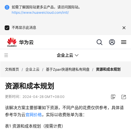
如需了解国际站更多云产品，请访问国际站。
https://www.huaweicloud.com/intl/
不再显示此消息
企业上云
文档首页
/
企业上云
/
基于Zpan快速构建私有网盘
/
资源和成本规划
资源和成本规划
SAP
监
更新时间：
2024-04-28 GMT+08:00
控
该解决方案主要部署如下资源，不同产品的花费仅供参考，具体请
CDN
参考华为云
官网价格
，实际以收费账单为准：
下
表1
资源和成本规划（按需计费）
载