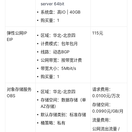
server 64bit
速
系统盘：高IO | 40GB
构
建
购买量：1
Java
web
弹性公网IP
115元
区域：华北-北京四
环
EIP
计费模式：包年包月
境
线路：动态BGP
基
公网带宽：按带宽计费
于
带宽大小：5Mbit/s
WordPress
购买量：1
搭
建
对象存储服务
请求费用：
个
区域：华北-北京四
OBS
0.0100元/万次
人
存储空间：数据存储（单
网
存储空间：
AZ存储）
站
0.0990元/GB/月
默认存储类别：标准存储
流量费用：
桶策略：私有
快
公网流出流量 /
速