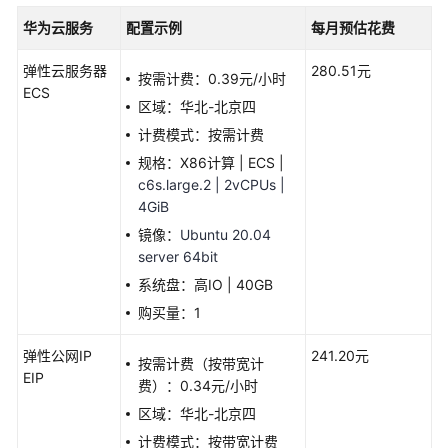
加
华为云服务
配置示例
每月预估花费
速
弹性云服务器
280.51元
全
按需计费：0.39元/小时
ECS
球
区域：华北-北京四
数
计费模式：按需计费
据
规格：X86计算 | ECS |
传
c6s.large.2 | 2vCPUs |
输
4GiB
加
速
镜像：
Ubuntu 20.04
server 64bit
高
系统盘：高IO | 40GB
可
购买量：1
用
网
弹性公网IP
241.20元
按需计费（按带宽计
站
EIP
费）：0.34元/小时
架
构
区域：华北-北京四
云
计费模式：按带宽计费