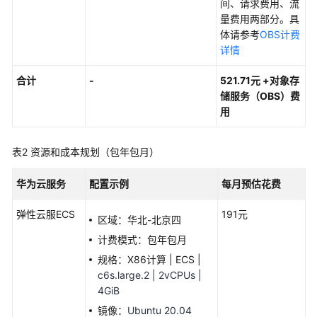
务
间、请求费用、流
器
量费用两部分。具
迁
体请参考
OBS计费
移
详情
上
云
合计
-
521.71元 +对象存
储服务（OBS）费
用
基
于
Discuz
表2
资源和成本规划（包年包月）
快
速
华为云服务
配置示例
每月预估花费
搭
建
弹性云服ECS
191元
区域：华北-北京四
论
坛
计费模式：包年包月
规格：X86计算 | ECS |
基
c6s.large.2 | 2vCPUs |
于
4GiB
Tomcat
镜像：
Ubuntu 20.04
快