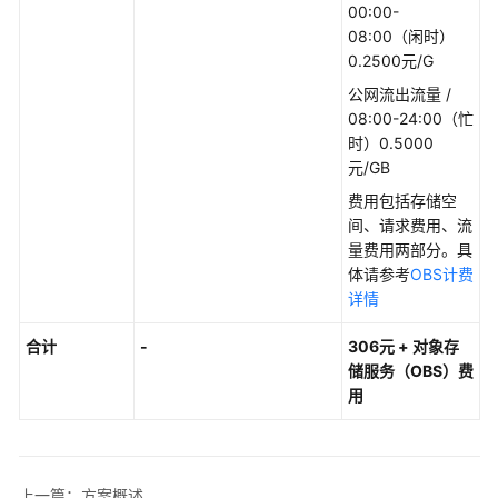
00:00-
构
08:00（闲时）
建
0.2500元/G
FTP
站
公网流出流量 /
点
08:00-24:00（忙
时）0.5000
快
元/GB
速
费用包括存储空
构
间、请求费用、流
建
量费用两部分。具
高
体请参考
OBS计费
可
详情
用
四
合计
-
306元 +
对象存
层
储服务（OBS）费
负
用
载
均
衡
上一篇：方案概述