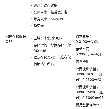
化
线路：动态BGP
公网带宽：按带宽计费
核
心
带宽大小：5Mbit/s
数
购买量：1
据
库
对象存储服务
请求费用：
区域：华北-北京四
上
OBS
0.0100元/万次
云
存储空间：数据存储（单
存储空间：
AZ存储）
0.0990元/GB/月
应
默认存储类别：标准存储
用
流量费用：
桶策略：私有
容
公网流出流量 /
器
00:00-08:00（闲
化
时）0.2500元/G
上
公网流出流量 /
云
08:00-24:00（忙
时）0.5000元/GB
Linux
服
费用包括存储空