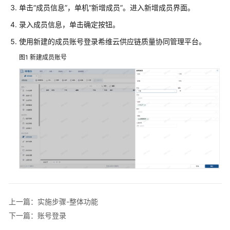
服
单击“成员信息”，单机“新增成员”。进入新增成员界面。
务
录入成员信息，单击确定按钮。
解
决
使用新建的成员账号登录希维云供应链质量协同管理平台。
方
图1
新建成员账号
案
映
云
科
技
车
联
网
数
据
基
础
上一篇：实施步骤-整体功能
设
下一篇：账号登录
施