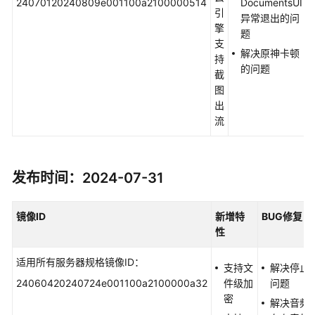
24070120240809e001100a2100000514
DocumentsUI
引
异常退出的问
擎
题
支
解决原神卡顿
持
的问题
截
图
出
流
发布时间：2024-07-31
镜像
ID
新增特
BUG
修复
性
适用所有服务器规格镜像ID：
支持文
解决停止
24060420240724e001100a2100000a32
件级加
问题
密
解决音频