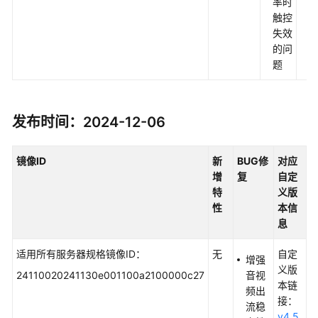
率时
触控
失效
的问
题
发布时间：2024-12-06
镜像
ID
新
BUG
修
对应
增
复
自定
特
义版
性
本信
息
适用所有服务器规格镜像ID：
无
自定
增强
义版
24110020241130e001100a2100000c27
音视
本链
频出
接：
流稳
v4.5.