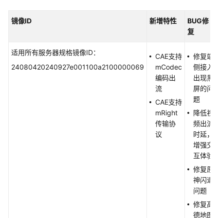
镜像
ID
新增特性
BUG
修
复
适用所有服务器规格镜像ID：
CAE支持
修复端
24080420240927e001100a2100000069
mCodec
侧接入
编码出
出现黑
流
屏的问
题
CAE支持
mRight
降低视
传输协
频出流
议
时延，
增强交
互体验
修复原
神闪退
问题
修复高
德地图