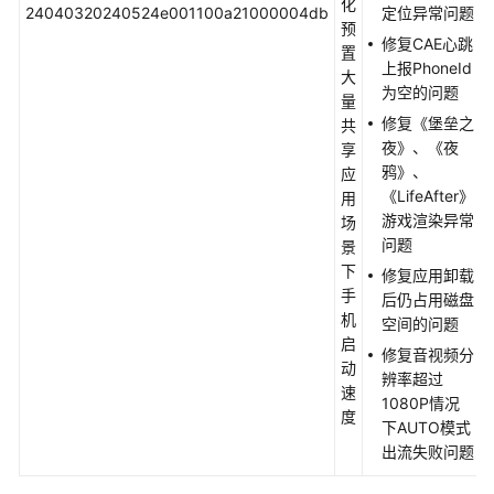
化
24040320240524e001100a21000004db
定位异常问题
预
修复CAE心跳
置
上报PhoneId
大
为空的问题
量
修复《堡垒之
共
夜》、《夜
享
鸦》、
应
《LifeAfter》
用
游戏渲染异常
场
问题
景
下
修复应用卸载
手
后仍占用磁盘
机
空间的问题
启
修复音视频分
动
辨率超过
速
1080P情况
度
下AUTO模式
出流失败问题