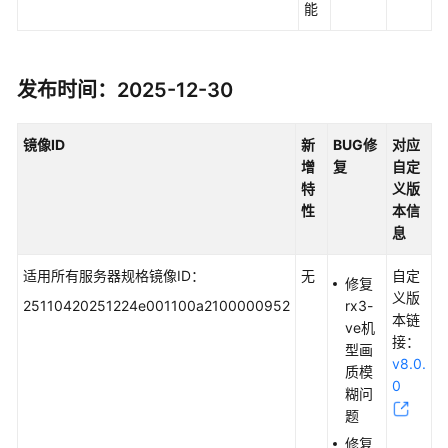
能
镜
像
更
新
发布时间：2025-12-30
记
录
镜像ID
新
BUG
修
对应
增
复
自定
AOSP9
特
义版
云
性
本信
手
息
游
镜
适用所有服务器规格镜像ID：
无
自定
修复
像
义版
25110420251224e001100a2100000952
rx3-
更
本链
ve机
新
接：
型画
记
v8.0.
质模
录
0
糊问
题
AOSP11
镜
修复