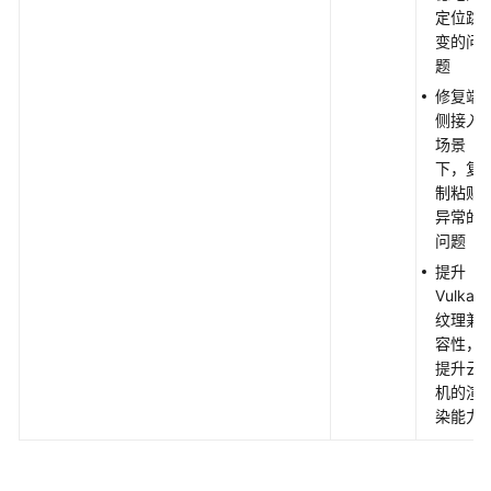
定位跳
变的问
题
修复端
侧接入
场景
下，复
制粘贴
异常的
问题
提升
Vulkan
纹理兼
容性，
提升云
机的渲
染能力