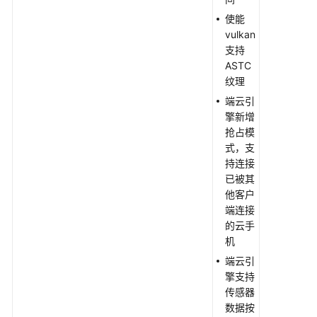
使能
vulkan
支持
ASTC
纹理
端云引
擎新增
抢占模
式，支
持连接
已被其
他客户
端连接
的云手
机
端云引
擎支持
传感器
数据按