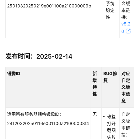
系统
义版
25010320250219e001100a210000009b
稳定
本链
性
接：
v5.2.
0
发布时间：2025-02-14
镜像ID
新
BUG
修
对应
增
复
自定
特
义版
性
本信
息
适用所有服务器规格镜像ID：
无
自定
修复
义版
24120320250116e001100a21000008f4
打开
本链
截图
接：
失败