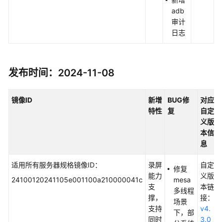
adb
审计
日志
发布时间：2024-11-08
镜像
ID
新增
BUG
修
对应
特性
复
自定
义版
本信
息
适用所有服务器规格镜像ID：
录屏
自定
修复
能力
义版
24100120241105e001100a210000041c
mesa
支
本链
多线程
撑，
接：
场景
支持
v4.
下，部
同时
3.0