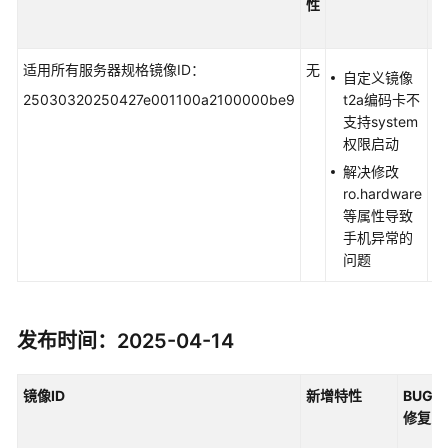
性
本
（SLA）
息
白
适用所有服务器规格镜像ID：
无
自
皮
自定义镜像
义
书
25030320250427e001100a2100000be9
t2a编码卡不
本
资
支持system
接
源
权限启动
v5
解决修改
5.
支
ro.hardware
持
等属性导致
区
手机异常的
域
问题
系
统
发布时间：2025-04-14
权
限
镜像ID
新增特性
BUG
修复