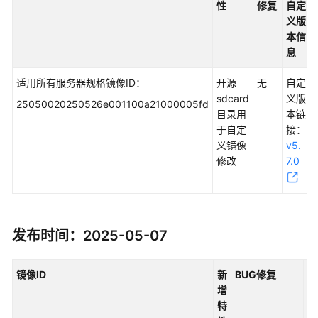
参
性
修复
自定
考
义版
本信
息
产
品
适用所有服务器规格镜像ID：
开源
无
自定
术
sdcard
义版
语
25050020250526e001100a21000005fd
目录用
本链
于自定
接：
责
义镜像
v5.
任
修改
7.0
共
担
云
服
发布时间：2025-05-07
务
等
镜像ID
新
BUG
修复
对
级
增
自
协
特
义
议