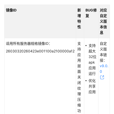
AOSP7
镜像ID
新
BUG
修
对应
镜
增
复
自定
像
特
义版
更
性
本信
新
息
记
录
适用所有服务器规格镜像ID：
支
自定
支持
持
义版
26030320260423e001100a2100000a12
超大
AOSP9
应
本链
32位
镜
用
接：
apk
像
层
v9.0.
应用
更
面
0
运行
新
关
记
优化
闭
录
共享
纹
应用
理
AOSP9
压
云
缩
手
功
机