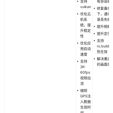
支持
有杂音的
vulkan
修复备份
优化云
下，通讯
机系
录丢失的
统，提
提升相机
升稳定
提升定位
性
支持
优化应
ro.build.v
用启动
热生效
速度
解决重连
支持
的画面黑
2K-
60fps
视频出
流
缩短
GPS注
入数据
生效时
间