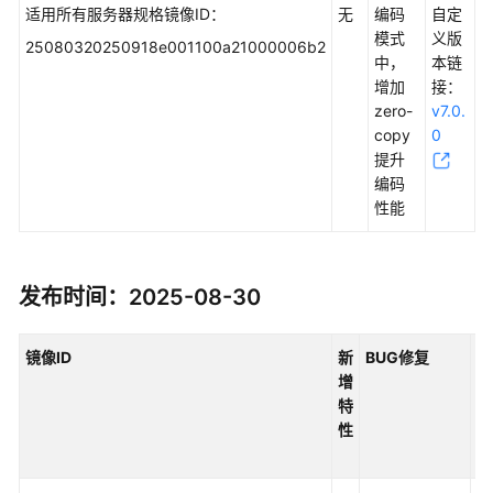
适用所有服务器规格镜像ID：
费
无
编码
自定
说
模式
义版
25080320250918e001100a21000006b2
明
中，
本链
增加
接：
zero-
v7.0.
快
copy
0
速
提升
入
编码
门
性能
用
户
指
发布时间：2025-08-30
南
镜像ID
新
BUG
修复
对
最
增
自
佳
特
义
实
性
本
践
息
API