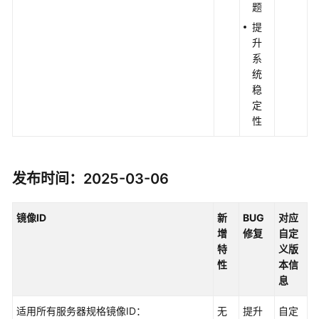
题
提
升
系
统
稳
定
性
发布时间：2025-03-06
镜像ID
新
BUG
对应
增
修复
自定
特
义版
性
本信
息
适用所有服务器规格镜像ID：
无
提升
自定