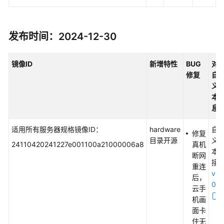
发布时间：2024-12-30
镜像ID
新增特性
BUG
对
修复
自
义
本
息
适用所有服务器规格镜像ID：
hardware
自
修复
目录开源
义
24110420241227e001100a21000006a8
真机
本
断网
接
重连
v5.
后，
0.0
云手
机画
面卡
住无