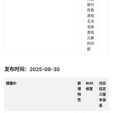
像
部分
更
传奇
新
游戏
记
无法
录
渲染
游戏
AOSP14
元素
镜
的问
像
题
更
新
记
发布时间：2025-09-30
录
产
镜像ID
新
BUG
对应
品
增
修复
自定
介
特
义版
绍
性
本信
息
计