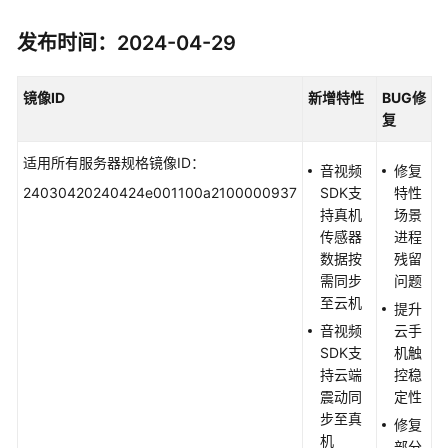
发布时间：2024-04-29
镜像
ID
新增特性
BUG
修
复
适用所有服务器规格镜像ID：
音视频
修复
24030420240424e001100a2100000937
SDK支
特性
持真机
场景
传感器
进程
数据按
残留
需同步
问题
至云机
提升
音视频
云手
SDK支
机触
持云端
控稳
震动同
定性
步至真
修复
机
部分