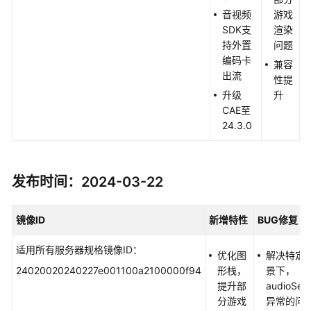
音视频
游戏
SDK支
渲染
持外置
问题
编码卡
兼容
出流
性提
升级
升
CAE至
24.3.0
发布时间：2024-03-22
镜像
ID
新增特性
BUG
修复
适用所有服务器规格镜像ID：
优化图
解决特定
24020020240227e001100a2100000f94
形栈，
景下，
提升部
audioServ
分游戏
异常的问