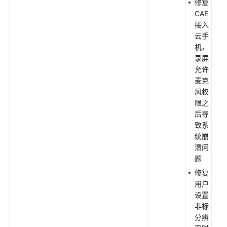
修复
CAE
接入
云手
机，
录屏
允许
麦克
风权
限之
后导
致系
统崩
溃问
题
修复
用户
设置
非标
分辨