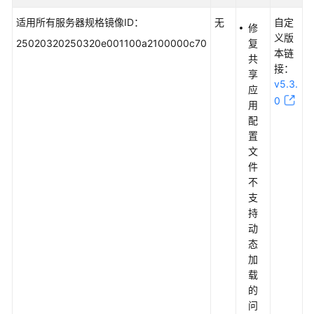
适用所有服务器规格镜像ID：
无
自定
修
义版
25020320250320e001100a2100000c70
复
本链
共
接：
享
v5.3.
应
0
用
配
置
文
件
不
支
持
动
态
加
载
的
问