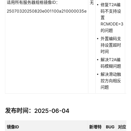
适用所有服务器规格镜像ID：
无
自
参
修复T2A编
义
考
25070320250820e001100a210000035e
码不支持设
本
置
接
SDK
RCMODE=3
v6
参
的问题
2.
考
外置编码支
持设置超时
常
时间
见
解决T2A编
问
码模糊问题
题
解决滑动触
控方向相反
文
问题
档
下
载
发布时间：2025-06-04
通
镜像ID
用
新增特
BUG
对应