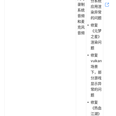
分系统
录制
应用渲
系统
染异常
音频
的问题
和麦
修复
克风
《元梦
音频
之星》
渲染问
题
修复
vulkan
场景
下，部
分游戏
显示异
常的问
题
修复
《热血
江湖》