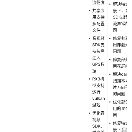
流畅度
解决特定
共享应
景下，音
用支持
SDK出音
多配置
流异常的
文件
题
音视频
修复共享
SDK支
用卸载残
持按需
问题
注入
修复部分
GPS数
用花屏问
据
解决came
RX3机
扫描本地
型支持
片方向不
运行
的问题
vulkan
优化部分
游戏
用的显存
优化音
用
视频
修复特定
SDK，
景下系统