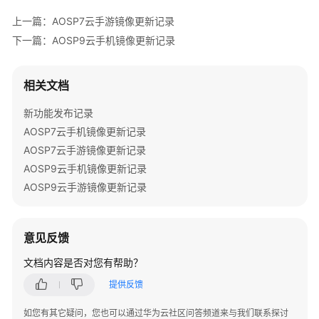
能
上一篇：AOSP7云手游镜像更新记录
发
布
下一篇：AOSP9云手机镜像更新记录
记
录
相关文档
AOSP7
新功能发布记录
镜
AOSP7云手机镜像更新记录
像
更
AOSP7云手游镜像更新记录
新
AOSP9云手机镜像更新记录
记
AOSP9云手游镜像更新记录
录
AOSP9
意见反馈
镜
像
文档内容是否对您有帮助？
更
提供反馈
新
记
如您有其它疑问，您也可以通过华为云社区问答频道来与我们联系探讨