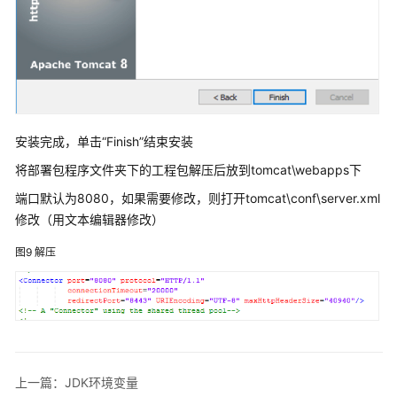
皮
书
资
源
支
持
安装完成，单击“Finish”结束安装
区
域
将部署包程序文件夹下的工程包解压后放到tomcat\webapps下
端口默认为8080，如果需要修改，则打开tomcat\conf\server.xml
系
修改（用文本编辑器修改）
统
权
图9
解压
限
上一篇：JDK环境变量