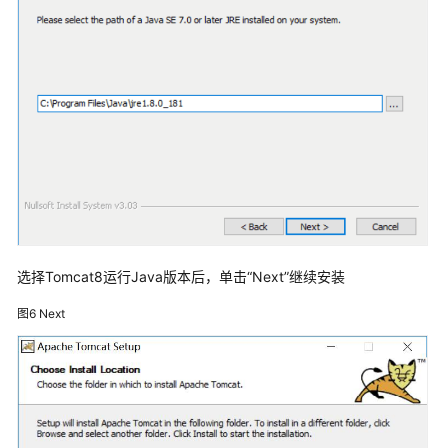
案
航
天
正
阳
数
字
健
康
城
市
选择Tomcat8运行Java版本后，单击“Next”继续安装
解
决
图6
Next
方
案
润
达
智