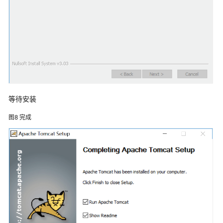
产
品
术
语
责
任
共
担
等待安装
云
图8
完成
服
务
等
级
协
议
（SLA）
白