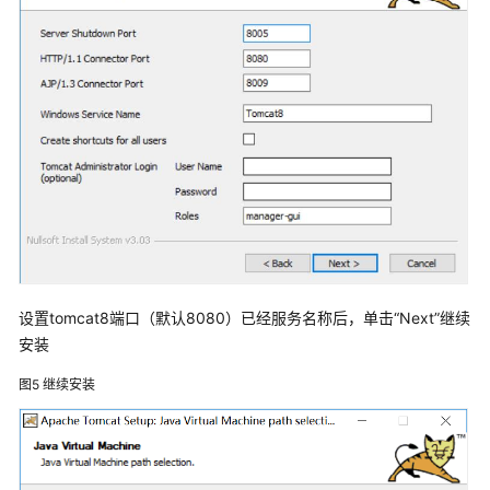
件
部
署
修
订
记
录
众
阳
健
康
智
设置tomcat8端口（默认8080）已经服务名称后，单击“Next”继续
慧
安装
医
图5
继续安装
共
体
解
决
方