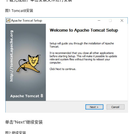
康
信
图1
Tomcat8安装
息
平
台
解
决
方
案
卫
宁
健
康
智
慧
医
共
体
单击“Next”继续安装
解
图2
继续安装