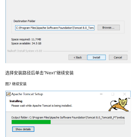
慧
医
疗
云
解
决
方
案
文
档
选择安装路径后单击“Next”继续安装
下
图7
继续安装
载
通
用
参
考