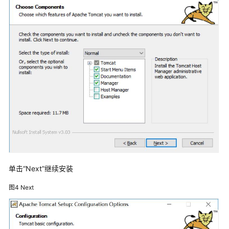
软
件
安
装
JDK8
安
装
JDK
环
境
变
量
单击“Next”继续安装
Tomcat8
安
图4
Next
装
软