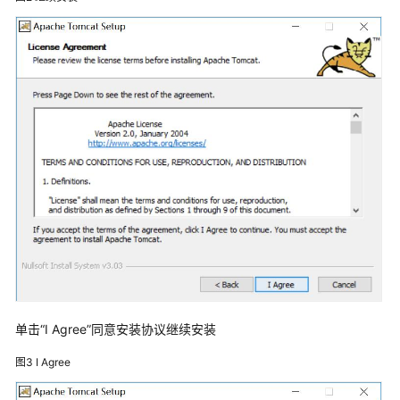
决
方
案
方
案
概
述
资
源
与
架
构
实
施
单击“I Agree”同意安装协议继续安装
步
骤
图3
I Agree