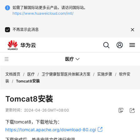
如需了解国际站更多云产品，请访问国际站。
https://www.huaweicloud.com/intl/
不再显示此消息
医疗
文档首页
/
医疗
/
卫宁健康智慧医共体解决方案
/
实施步骤
/
软件安
装
/
Tomcat8安装
卫
Tomcat8安装
宁
健
更新时间：
2024-04-26 GMT+08:00
康
全
下载tomcat8，下载地址为：
民
https://tomcat.apache.org/download-80.cgi
健
下载完成后，单击安装文件进行安装