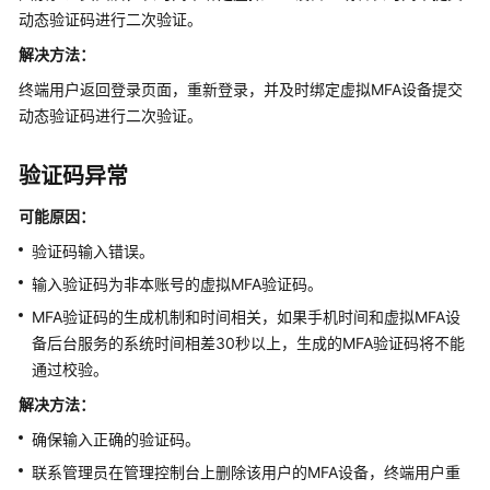
介
动态验证码进行二次验证。
绍
解决方法：
计
终端用户返回登录页面，重新登录，并及时绑定虚拟MFA设备提交
费
动态验证码进行二次验证。
说
明
验证码异常
快
可能原因：
速
入
验证码输入错误。
门
输入验证码为非本账号的虚拟MFA验证码。
MFA验证码的生成机制和时间相关，如果手机时间和虚拟MFA设
用
备后台服务的系统时间相差30秒以上，生成的MFA验证码将不能
户
指
通过校验。
南
解决方法：
（终
确保输入正确的验证码。
端
用
联系管理员在管理控制台上删除该用户的MFA设备，终端用户重
户）