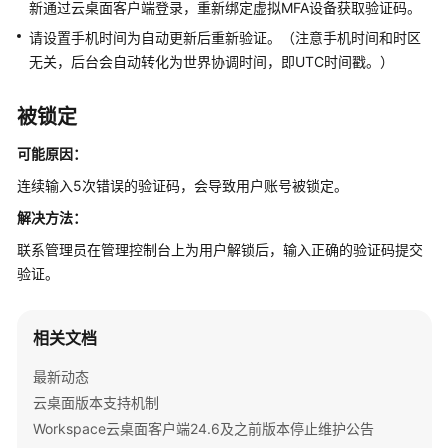
新通过云桌面客户端登录，重新绑定虚拟MFA设备获取验证码。
请设置手机时间为自动更新后重新验证。（注意手机时间和时区
用
无关，后台会自动转化为世界协调时间，即UTC时间戳。）
户
指
南
被锁定
（管
可能原因：
理
员）
连续输入5次错误的验证码，会导致用户账号被锁定。
解决方法：
最
佳
联系管理员在管理控制台上为用户解锁后，输入正确的验证码提交
实
验证。
践
API
相关文档
参
最新动态
考
云桌面版本支持机制
常
Workspace云桌面客户端24.6及之前版本停止维护公告
见