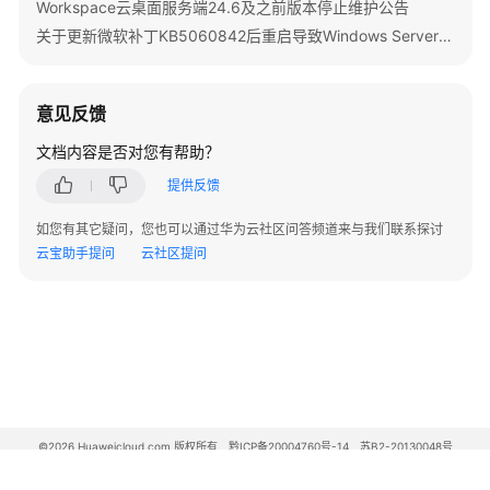
Workspace云桌面服务端24.6及之前版本停止维护公告
问
关于更新微软补丁KB5060842后重启导致Windows Server 2022发放的桌面无法启动的公告
题
管
意见反馈
理
员
文档内容是否对您有帮助？
常
提供反馈
见
问
如您有其它疑问，您也可以通过华为云社区问答频道来与我们联系探讨
题
云宝助手提问
云社区提问
终
端
用
户
常
见
问
©2026 Huaweicloud.com 版权所有
黔ICP备20004760号-14
苏B2-20130048号
题
A2.B1.B2-20070312
增值电信业务经营许可证：B1.B2-20200593 | 代理域名注册服务机构：新网、西数