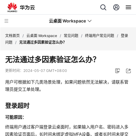
云桌面 Workspace
文档首页
/
云桌面 Workspace
/
常见问题
/
终端用户常见问题
/
登录
问题
/
无法通过多因素验证怎么办？
最
无法通过多因素验证怎么办？
新
动
更新时间：
2024-05-07 GMT+08:00
态
用户可根据如下几类场景处理，如果问题依然无法解决，请联系管
服
理员提交工单处理。
务
公
登录超时
告
可能原因：
产
终端用户通过客户端登录云桌面时，如果输入用户名、密码进入多
品
因素验证页面后，长时间未绑定虚拟MFA设备、或者长时间未提交